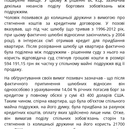
поширене явище. У цьому ж рішенні ВС КЦС зазначив
декілька нюансів поділу боргових зобов’язань між
подружжям.
Чоловік позивався до колишньої дружини з вимогою про
стягнення коштів за кредитним договором. У позові
вказував, що під час шлюбу (що тривав з 1996-2012 рік,
при цьому фактично шлюбні відносини закінчились у 2004
році), в інтересах сім’ї отримав кредит для придбання
квартири. Після розірвання шлюбу ця квартира фактично
була поділена між подружжям - рішенням суду з нього на
користь відповідача суд стягнув грошові кошти в розмірі
594 191,15 грн як частку у спільному майні подружжя від її
продажу.
На обґрунтування своїх вимог позивач зазначав - що після
фактичного припинення шлюбних відносин він
одноособово з урахуванням 14,04 % річних погасив борг за
кредитом у повному обсязі у сумі 43 400 доларів США.
Таким чином, спірна квартира, що була об'єктом спільного
майна подружжя, на його думку, була придбана за рахунок
кредитних коштів, оплату яких здійснено лише ним. Отже,
він вимагав поділу спільних зобов`язань сторін та
стягнення із колишньої дружини на його користь 21700