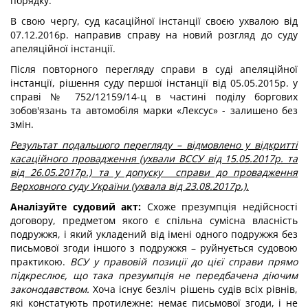
порядку.
В свою чергу, суд касаційної інстанції своєю ухвалою від
07.12.2016р. направив справу на новий розгляд до суду
апеляційної інстанції.
Після повторного перегляду справи в суді апеляційної
інстанції, рішення суду першої інстанції від 05.05.2015р. у
справі № 752/12159/14-ц в частині поділу боргових
зобов'язань та автомобіля марки «Лексус» - залишено без
змін.
Результат подальшого перегляду – відмовлено у відкритті
касаційного провадження (ухвали ВССУ від 15.05.2017р. та
від 26.05.2017р.) та у допуску справи до провадження
Верховного суду України (ухвала від 23.08.2017р.).
Аналізуйте судовий акт:
Схоже презумпція недійсності
договору, предметом якого є спільна сумісна власність
подружжя, і який укладений від імені одного подружжя без
письмової згоди іншого з подружжя – руйнується судовою
практикою.
ВСУ у правовій позиції до цієї справи прямо
підкреслює, що така презумпція не передбачена діючим
законодавством.
Хоча існує безліч рішень судів всіх рівнів,
які констатують протилежне: немає письмової згоди, і не