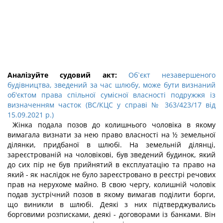
Аналізуйте судовий акт:
Об`єкт незавершеного
будівництва, зведений за час шлюбу, може бути визнаний
об'єктом права спільної сумісної власності подружжя із
визначенням часток (ВС/КЦС у справі № 363/423/17 від
15.09.2021 р.)
Жінка подала позов до колишнього чоловіка в якому
вимагала визнати за нею право власності на ½ земельної
ділянки, придбаної в шлюбі. На земельній ділянці,
зареєстрованій на чоловікові, був зведений будинок, який
до сих пір не був прийнятий в експлуатацію та право на
який - як наслідок не було зареєстровано в реєстрі речових
прав на нерухоме майно. В свою чергу, колишній чоловік
подав зустрічний позов в якому вимагав поділити борги,
що виникли в шлюбі. Деякі з них підтверджувались
борговими розписками, деякі - договорами із банками. Він