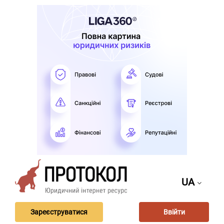
UA
Зареєструватися
Ввійти