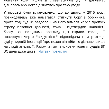
моменту коли інший зі співвласників (тут - дружина),
дізналась або могла дізнатись про таку угоду.
У процесі було встановлено, що до цього, у 2015 році,
позикодавець вже намагався стягнути борг з боржника,
проте тоді суд не задовольнив його вимоги через пропуск
строку позовної давності, хоча і підтвердив наявність
боргу. За наслідками розгляду цієї справи, касація її
повернула через "відсутність" відповідача при розгляді
суді у першій інстанції (про позов він ніби-то дізнався лише
на стадії апеляції). Разом із тим, висновки колегія суддів ВП
ВС дала дуже цікаві.
Читати повністю