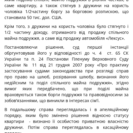
саме квартиру, а також стягнув з дружини на користь
чоловіка 1/2частину боргу за борговою розпискою, що
становила 50 тис. дол. США.
Крім того, з дружини на користь чоловіка було стягнуто і
1/2 частину доходу, отриманого від продажу спільного
майна подружжя, а саме від продажу автомобіля «Лексус».
Постановляючи рішення, суд першої інстанції
обргунтовував його у відповідності до ч. 4 ст. 65 СК
України та п. 24 Постанови Пленуму Верховного Суду
України № 11 від 21 грудня 2007 року «Про практику
застосування судами законодавства при розгляді справ
про право на шлюб, розірвання шлюбу, визнання його
недійсним та поділ спільного майна подружжя», згідно
вимог яких передбачено, що при поділі майна
враховуються також борги подружжя та правовідносини за
зобов'язаннями, що виникли в інтересах сім'ї.
В подальшому справа переглядалась і в апеляційному
порядку, яким було змінено рішення відносно статусу
квартири - визнано її особистою приватною власністю
дружини. Потім справа переглядалась в касаційному