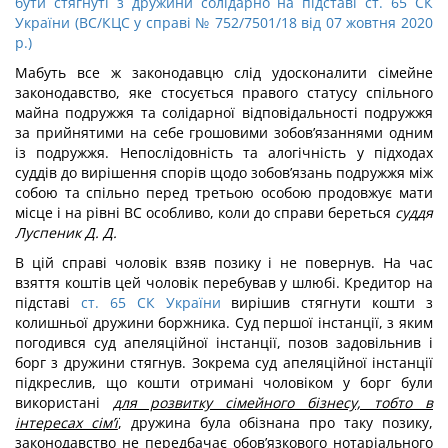
бути стягнуті з дружини солідарно на підставі ст. 65 СК
України (ВС/КЦС у справі № 752/7501/18 від 07 жовтня 2020
р.)
Мабуть все ж законодавцю слід удосконалити сімейне
законодавство, яке стосується правого статусу спільного
майна подружжя та солідарної відповідальності подружжя
за прийнятими на себе грошовими зобов’язаннями одним
із подружжя. Непослідовність та алогічність у підходах
суддів до вирішення спорів щодо зобов’язань подружжя між
собою та спільно перед третьою особою продовжує мати
місце і на рівні ВС особливо, коли до справи береться
суддя
Луспеник Д. Д.
В цій справі чоловік взяв позику і не повернув. На час
взяття коштів цей чоловік перебував у шлюбі. Кредитор на
підставі
ст. 65 СК України
вирішив стягнути кошти з
колишньої дружини боржника. Суд першої інстанції, з яким
погодився суд апеляційної інстанції, позов задовільнив і
борг з дружини стягнув. Зокрема суд апеляційної інстанції
підкреслив, що кошти отримані чоловіком у борг були
використані
для розвитку сімейного бізнесу, тобто в
інтересах сім’ї
, дружина була обізнана про таку позику,
законодавство не передбачає обов’язкового нотаріального