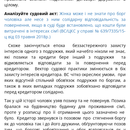
цілому.
Аналізуйте судовий акт:
Жінка може і не знати про борг
чоловіка але несе з ним солідарну відповідальність за
повернення, якщо в суді буде встановлено, що кошти були
витрачені в інтересах сім’ї (ВС/ЦКС у справі № 639/7335/15-
ц від 03 травня 2018р.)
Схоже закінчується епоха беззастережного захисту
інтересів одного з подружжя, який начебто ніколи не знає,
які позики та кредити бере інший з подружжя та
відмовляється відповідати за їх повернення перед
кредитором. Вектор судової практики змінюється в бік
захисту інтересів кредитора. ВС чітко окреслює умови, при
яких відсутній спільний обов’язок подружжя по боргам, а
також в яких випадках подружжя зобов’язано відповідати
перед кредитором солідарно.
Так у цій історії чоловік узяв позику та не повернув. Позика
бралася на будівництво будинку для проживання сім’ї,
проте у розписці про її отримання цього зазначено не
було. Кредитор звернувся із позовом про стягнення боргу
як до чоловіка так і до його дружини, обґрунтовуючи позов
тим, що боргові зобов’язання у обох відповідачів як у