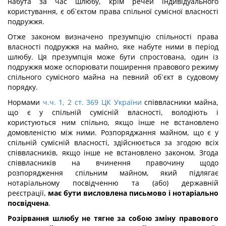
набута за час шлюбу, крім речей індивідуального
користування, є об`єктом права спільної сумісної власності
подружжя.
Отже законом визначено презумпцію спільності права
власності подружжя на майно, яке набуте ними в період
шлюбу. Ця презумпція може бути спростована, один із
подружжя може оспорювати поширення правового режиму
спільного сумісного майна на певний об`єкт в судовому
порядку.
Нормами
ч.ч. 1, 2 ст. 369 ЦК України
співвласники майна,
що є у спільній сумісній власності, володіють і
користуються ним спільно, якщо інше не встановлено
домовленістю між ними. Розпоряджання майном, що є у
спільній сумісній власності, здійснюється за згодою всіх
співвласників, якщо інше не встановлено законом. Згода
співвласників на вчинення правочину щодо
розпорядження спільним майном, який підлягає
нотаріальному посвідченню та (або) державній
реєстрації,
має бути висловлена письмово і нотаріально
посвідчена
.
Розірвання шлюбу не тягне за собою зміну правового