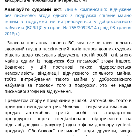
використані чоловіком в інтересах сім’ї.
Аналізуйте судовий акт:
Лише компенсація: відчужене
без письмової згоди одного з подружжя спільне майно
іншим з подружжя не витребовується у добросовісного
набувача (ВС/КЦС у справі № 755/20923/14-ц від 03 травня
2018р.)
Знакова постанова нового ВС, яка все ж таки вносить
здоровий глузд в нескінчений потік непослідовних судових
рішень щодо скасувань відчужень третій особі спільного
майна одним із подружжя без письмової згоди іншого.
Водночас у цій постанові також підкреслюється
неможливість віндикації відчуженого спільного майна,
тобто витребування такого майна у добросовісного
набувача за позовом того з подружжя, хто не надав
письмової згоди на відчуження.
Предметом спору є придбаний у шлюбі автомобіль, тобто в
принципі неподільна річ. Чоловік – титульний власник –
продав автомобіль третій особі за стандартною
процедурою через спеціалізоване підприємство на
підставі довідки – рахунку ( одна з форм договору купівлі-
продажу). Обов’язкової письмової згоди дружини, якщо