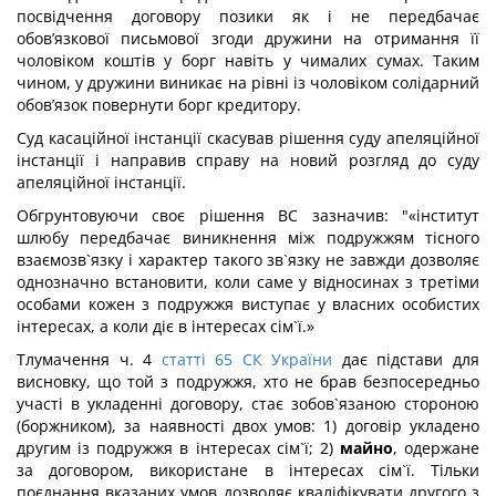
посвідчення договору позики як і не передбачає
обов’язкової письмової згоди дружини на отримання її
чоловіком коштів у борг навіть у чималих сумах. Таким
чином, у дружини виникає на рівні із чоловіком солідарний
обов’язок повернути борг кредитору.
Суд касаційної інстанції скасував рішення суду апеляційної
інстанції і направив справу на новий розгляд до суду
апеляційної інстанції.
Обгрунтовуючи своє рішення ВС зазначив: "«інститут
шлюбу передбачає виникнення між подружжям тісного
взаємозв`язку і характер такого зв`язку не завжди дозволяє
однозначно встановити, коли саме у відносинах з третіми
особами кожен з подружжя виступає у власних особистих
інтересах, а коли діє в інтересах сім`ї.»
Тлумачення ч. 4
статті 65 СК України
дає підстави для
висновку, що той з подружжя, хто не брав безпосередньо
участі в укладенні договору, стає зобов`язаною стороною
(боржником), за наявності двох умов: 1) договір укладено
другим із подружжя в інтересах сім`ї; 2)
майно
, одержане
за договором, використане в інтересах сім`ї. Тільки
поєднання вказаних умов дозволяє кваліфікувати другого з