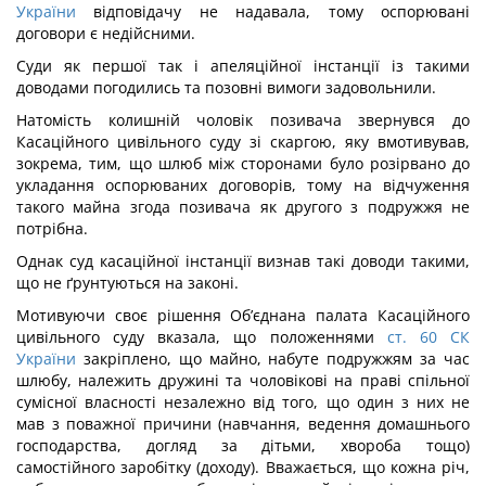
України
відповідачу не надавала, тому оспорювані
договори є недійсними.
Суди як першої так і апеляційної інстанції із такими
доводами погодились та позовні вимоги задовольнили.
Натомість колишній чоловік позивача звернувся до
Касаційного цивільного суду зі скаргою, яку вмотивував,
зокрема, тим, що шлюб між сторонами було розірвано до
укладання оспорюваних договорів, тому на відчуження
такого майна згода позивача як другого з подружжя не
потрібна.
Однак суд касаційної інстанції визнав такі доводи такими,
що не ґрунтуються на законі.
Мотивуючи своє рішення Об’єднана палата Касаційного
цивільного суду вказала, що положеннями
ст. 60 СК
України
закріплено, що майно, набуте подружжям за час
шлюбу, належить дружині та чоловікові на праві спільної
сумісної власності незалежно від того, що один з них не
мав з поважної причини (навчання, ведення домашнього
господарства, догляд за дітьми, хвороба тощо)
самостійного заробітку (доходу). Вважається, що кожна річ,