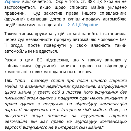
України
виключається. Окрім того, ст. 388 ЦК України не
застосовується, якщо щодо спірного майна укладено
правочин. Суд захистив права іншого співвласника
(дружини) визнавши договір купівлі-продажу автомобілю
недійсним саме на підставі
ст. 216 ЦК України
.
Таким чином, дружина у цій справі начебто і встановила
через суд незаконність продажу автомобілю чоловіком без
її згоди, проте повернути у свою власність такий
автомобіль їй не вдасться.
Разом з цим ВС підкреслив, що у такому випадку у
співвласника (дружини) виникає право на відповідну
компенсацію шляхом подання ного позову.
Так, "
при розгляді спорів про поділ цінного спірного
майна та визнання недійсними правочинів, витребування
цього майна у третіх осіб з підстав його відчуження без
письмової згоди одного з подружжя суди мають виходити з
права одного з подружжя на відповідну компенсацію
вартості відчуженого не в інтересах сім'ї майна. Отже, за
відсутності згоди позивача на відчуження спірного
автомобіля він має право на відповідну компенсацію
вартості відчуженого не в інтересах сім'ї майна
."