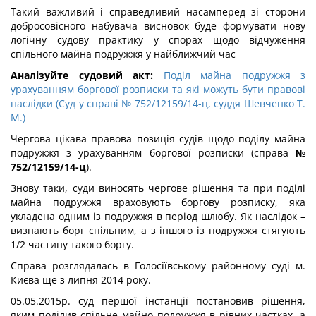
Такий важливий і справедливий насамперед зі сторони
добросовісного набувача висновок буде формувати нову
логічну судову практику у спорах щодо відчуження
спільного майна подружжя у найближчий час
Аналізуйте судовий акт:
Поділ майна подружжя з
урахуванням боргової розписки та які можуть бути правові
наслідки (Суд у справі № 752/12159/14-ц, суддя Шевченко Т.
М.)
Чергова цікава правова позиція судів щодо поділу майна
подружжя з урахуванням боргової розписки (справа
№
752/12159/14-ц
).
Знову таки, суди виносять чергове рішення та при поділі
майна подружжя враховують боргову розписку, яка
укладена одним із подружжя в період шлюбу. Як наслідок –
визнають борг спільним, а з іншого із подружжя стягують
1/2 частину такого боргу.
Справа розглядалась в Голосіївському районному суді м.
Києва ще з липня 2014 року.
05.05.2015р. суд першої інстанції постановив рішення,
яким поділив спільне майно подружжя в рівних частках, а