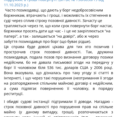
11.10.2023 р.)
Часто позикодавці, що дають у борг недобросовісним
боржникам, втрачають і гроші, і можливість їх стягнення в
суді через сплив строку позовної давності. Зачасту це
трапляється через те, що коли срок повернути борг настає,
боржники просять дати ще час - і це не закріплюється “на
папері”, а так - залишається “на довірі”, або ж через
забуття позикодавця про борг (що буває рідше).
Ця справа буде доволі цікава для тих хто позичив і
прострочив строк позовної давності. Так, дружина
позикодавця, подала позов про визнання договору позики
недійсним, бо не давала письмової згоди на передачу у
борг її чоловіком біля 536 тис. доларів США у 2006 році.
Вона вказувала, що дізналась про таку угоду зі статті в
Інтернеті, і що через такі порушення (неотримання її згоди
на розпорядження спільним майном) договір є недійсним,
а сума підлягає поверненню її чоловіку, в порядку
реституції.
І обидві судові інстанції підтримали її доводи. Нагадаю -
строк позовної давності про порушення прав на спільне
майно (у даному випадку, гроші), розпочинається з