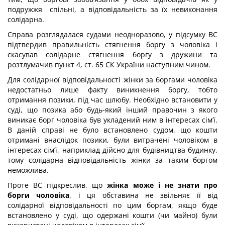
подружжя спільні, а відповідальність за їх невиконання
солідарна.
Справа розглядалася судами неодноразово, у підсумку ВС
підтвердив правильність стягнення боргу з чоловіка і
скасував солідарне стягнення боргу з дружини та
розтлумачив пункт 4, ст. 65 СК України наступним чином.
Для солідарної відповідальності жінки за боргами чоловіка
недостатньо лише факту виникнення боргу, тобто
отримання позики, під час шлюбу. Необхідно встановити у
суді, що позика або будь-який інший правочин з якого
виникає борг чоловіка був укладений ним в інтересах сім’ї.
В даній справі не було встановлено судом, що кошти
отримані внаслідок позики, були витрачені чоловіком в
інтересах сім’ї, наприклад дійсно для будівництва будинку,
тому солідарна відповідальність жінки за таким боргом
неможлива.
Проте ВС підкреслив, що
жінка може і не знати про
борги чоловіка
, і ця обставина не звільняє її від
солідарної відповідальності по цим боргам, якщо буде
встановлено у суді, що одержані кошти (чи майно) були