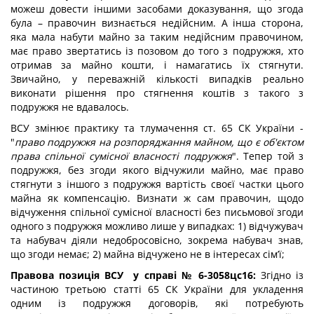
можеш довести іншими засобами доказування, що згода
була – правочин визнається недійсним. А інша сторона,
яка мала набути майно за таким недійсним правочином,
має право звертатись із позовом до того з подружжя, хто
отримав за майно кошти, і намагатись їх стягнути.
Звичайно, у переважній кількості випадків реально
виконати рішення про стягнення коштів з такого з
подружжя не вдавалось.
ВСУ змінює практику та тлумачення ст. 65 СК України -
"
право подружжя на розпоряджання майном, що є об'єктом
права спільної сумісної власності подружжя
". Тепер той з
подружжя, без згоди якого відчужили майно, має право
стягнути з іншого з подружжя вартість своєї частки цього
майна як компенсацію. Визнати ж сам правочин, щодо
відчуження спільної сумісної власності без письмової згоди
одного з подружжя можливо лише у випадках: 1) відчужувач
та набувач діяли недобросовісно, зокрема набувач знав,
що згоди немає; 2) майна відчужено не в інтересах сім’ї;
Правова позиція ВСУ у справі № 6-3058цс16:
Згідно із
частиною третьою статті 65 СК України для укладення
одним із подружжя договорів, які потребують