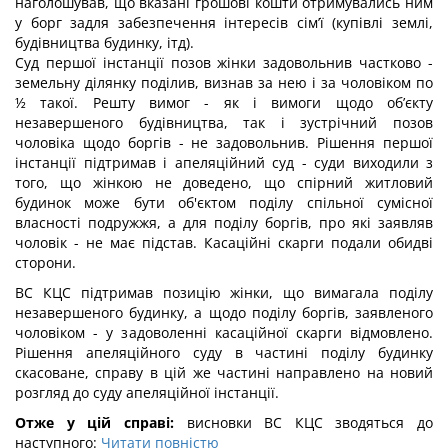
наголошував, що вказані грошові кошти отримувались ним
у борг задля забезпечення інтересів сім’ї (купівлі землі,
будівництва будинку, ітд).
Суд першої інстанції позов жінки задовольнив частково -
земельну ділянку поділив, визнав за нею і за чоловіком по
½ такої. Решту вимог - як і вимоги щодо об’єкту
незавершеного будівництва, так і зустрічний позов
чоловіка щодо боргів - не задовольнив. Рішення першої
інстанції підтримав і апеляційний суд - суди виходили з
того, що жінкою не доведено, що спірний житловий
будинок може бути об'єктом поділу спільної сумісної
власності подружжя, а для поділу боргів, про які заявляв
чоловік - не має підстав. Касаційні скарги подали обидві
сторони.
ВС КЦС підтримав позицію жінки, що вимагала поділу
незавершеного будинку, а щодо поділу боргів, заявленого
чоловіком - у задоволенні касаційної скарги відмовлено.
Рішення апеляційного суду в частині поділу будинку
скасоване, справу в цій же частині направлено на новий
розгляд до суду апеляційної інстанції.
Отже у цій справі:
висновки ВС КЦС зводяться до
наступного:
Читати повністю