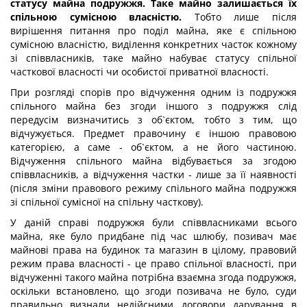
статусу майна подружжя.
Таке майно залишається їх
спільною сумісною власністю.
Тобто лише після
вирішення питання про поділ майна, яке є спільною
сумісною власністю, виділення конкретних часток кожному
зі співвласників, таке майно набуває статусу спільної
часткової власності чи особистої приватної власності.
При розгляді спорів про відчуження одним із подружжя
спільного майна без згоди іншого з подружжя слід
передусім визначитись з об`єктом, тобто з тим, що
відчужується. Предмет правочину є іншою правовою
категорією, а саме - об`єктом, а не його частиною.
Відчуження спільного майна відбувається за згодою
співвласників, а відчуження частки - лише за її наявності
(після зміни правового режиму спільного майна подружжя
зі спільної сумісної на спільну часткову).
У даній справі подружжя були співвласниками всього
майна, яке було придбане під час шлюбу, позивач має
майнові права на будинок та магазин в цілому, правовий
режим права власності - це право спільної власності, при
відчуженні такого майна потрібна взаємна згода подружжя,
оскільки встановлено, що згоди позивача не було, суди
правильно визнали недійсними договори дарування в