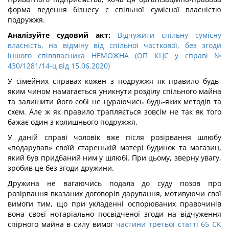
форма ведення бізнесу є спільної сумісної власністю
подружжя.
Аналізуйте судовий акт:
Відчужити спільну сумісну
власність, на відміну від спільної часткової, без згоди
іншого співвласника НЕМОЖНА (ОП КЦС у справі №
430/1281/14-ц від 15.06.2020)
У сімейних справах кожен з подружжя як правило будь-
яким чином намагається уникнути розділу спільного майна
та залишити його собі не цураючись будь-яких методів та
схем. Але ж як правило трапляється зовсім не так як того
бажає один з колишнього подружжя.
У даній справі чоловік вже після розірвання шлюбу
«подарував» своїй старенькій матері будинок та магазин,
який був придбаний ним у шлюбі. При цьому, зверну увагу,
зробив це без згоди дружини.
Дружина не вагаючись подала до суду позов про
розірвання вказаних договорів дарування, мотивуючи свої
вимоги тим, що при укладенні оспорюваних правочинів
вона своєї нотаріально посвідченої згоди на відчуження
спірного майна в силу вимог
частини третьої статті 65 СК