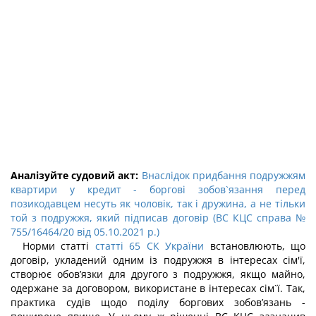
Аналізуйте судовий акт:
Внаслідок придбання подружжям
квартири у кредит - боргові зобов`язання перед
позикодавцем несуть як чоловік, так і дружина, а не тільки
той з подружжя, який підписав договір (ВС КЦС справа №
755/16464/20 від 05.10.2021 р.)
Норми статті
статті 65 СК України
встановлюють, що
договір, укладений одним із подружжя в інтересах сім'ї,
створює обов’язки для другого з подружжя, якщо майно,
одержане за договором, використане в інтересах сім`ї. Так,
практика судів щодо поділу боргових зобов’язань -