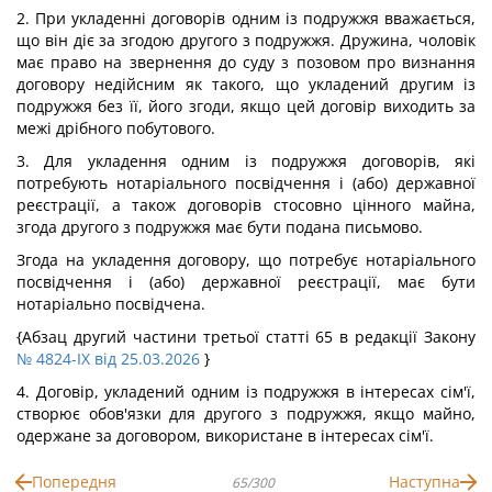
2. При укладенні договорів одним із подружжя вважається,
що він діє за згодою другого з подружжя. Дружина, чоловік
має право на звернення до суду з позовом про визнання
договору недійсним як такого, що укладений другим із
подружжя без її, його згоди, якщо цей договір виходить за
межі дрібного побутового.
3. Для укладення одним із подружжя договорів, які
потребують нотаріального посвідчення і (або) державної
реєстрації, а також договорів стосовно цінного майна,
згода другого з подружжя має бути подана письмово.
Згода на укладення договору, що потребує нотаріального
посвідчення і (або) державної реєстрації, має бути
нотаріально посвідчена.
{Абзац другий частини третьої статті 65 в редакції Закону
№ 4824-IX від 25.03.2026
}
4. Договір, укладений одним із подружжя в інтересах сім'ї,
створює обов'язки для другого з подружжя, якщо майно,
одержане за договором, використане в інтересах сім'ї.
Попередня
Наступна
65/300