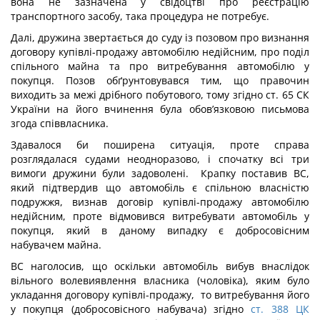
вона не зазначена у свідоцтві про реєстрацію
транспортного засобу, така процедура не потребує.
Далі, дружина звертається до суду із позовом про визнання
договору купівлі-продажу автомобілю недійсним, про поділ
спільного майна та про витребування автомобілю у
покупця. Позов обґрунтовувався тим, що правочин
виходить за межі дрібного побутового, тому згідно ст. 65 СК
України на його вчинення була обов’язковою письмова
згода співвласника.
Здавалося би поширена ситуація, проте справа
розглядалася судами неодноразово, і спочатку всі три
вимоги дружини були задоволені. Крапку поставив ВС,
який підтвердив що автомобіль є спільною власністю
подружжя, визнав договір купівлі-продажу автомобілю
недійсним, проте відмовився витребувати автомобіль у
покупця, який в даному випадку є добросовісним
набувачем майна.
ВС наголосив, що оскільки автомобіль вибув внаслідок
вільного волевиявлення власника (чоловіка), яким було
укладання договору купівлі-продажу, то витребування його
у покупця (добросовісного набувача) згідно
ст. 388 ЦК