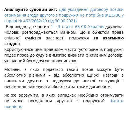
Аналізуйте судовий акт:
Для укладення договору позики
отримання згоди другого з подружжя не потрібне (КЦС/ВС у
справі № 462/2662/20 від 30.06.2021)
Відповідно до частин
1 - 3 статті 65 СК України
дружина,
чоловік розпоряджаються майном, що є об`єктом права
спільної сумісної власності подружжя
за взаємною
згодою
.
Користуючись цим правилом часто-густо один із подружжя
подає позов до суду з вимогою визнати фіктивним договір,
укладений його другою половинкою.
Мотиви, з яких подається такий позов можуть бути
абсолютно різними – від абсолютно щирої незгоди з
вчинками другого з подружжя до чистої спекуляції і
небажання виконувати обов’язки за таким договором.
Як же зрозуміти, в яких випадках необхідно отримувати
письмове погодження другого з подружжя?
Читати
повністю