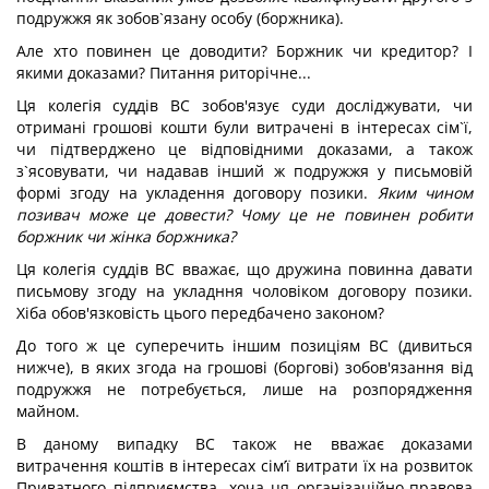
подружжя як зобов`язану особу (боржника).
Але хто повинен це доводити? Боржник чи кредитор? І
якими доказами? Питання риторічне...
Ця колегія суддів ВС зобов'язує суди досліджувати, чи
отримані грошові кошти були витрачені в інтересах сім`ї,
чи підтверджено це відповідними доказами, а також
з`ясовувати, чи надавав інший ж подружжя у письмовій
формі згоду на укладення договору позики.
Яким чином
позивач може це довести? Чому це не повинен робити
боржник чи жінка боржника?
Ця колегія суддів ВС вважає, що дружина повинна давати
письмову згоду на укладння чоловіком договору позики.
Хіба обов'язковість цього передбачено законом?
До того ж це суперечить іншим позиціям ВС (дивиться
нижче), в яких згода на грошові (боргові) зобов'язання від
подружжя не потребується, лише на розпорядження
майном.
В даному випадку ВС також не вважає доказами
витрачення коштів в інтересах сім’ї витрати їх на розвиток
Приватного підприємства, хоча ця організаційно-правова