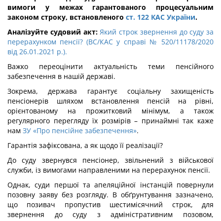
вимоги у межах гарантованого процесуальним
законом строку, встановленого
ст. 122 КАС України
.
Аналізуйте судовий акт:
Який строк звернення до суду за
перерахунком пенсії? (ВС/КАС у справі № 520/11178/2020
від 26.01.2021 р.).
Важко переоцінити актуальність теми пенсійного
забезпечення в нашій державі.
Зокрема, держава гарантує соціальну захищеність
пенсіонерів шляхом встановлення пенсій на рівні,
орієнтованому на прожитковий мінімум, а також
регулярного перегляду їх розмірів – принаймні так каже
нам
ЗУ «Про пенсійне забезпечення»
.
Гарантія зафіксована, а як щодо її реалізації?
До суду звернувся пенсіонер, звільнений з військової
служби, із вимогами направленими на перерахунок пенсії.
Однак, суди першої та апеляційної інстанцій повернули
позовну заяву без розгляду. В обґрунтування зазначено,
що позивач пропустив шестимісячний строк, для
звернення до суду з адміністративним позовом,