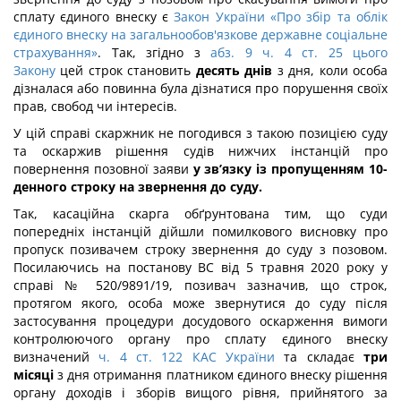
сплату єдиного внеску є
Закон України «Про збір та облік
єдиного внеску на загальнообов'язкове державне соціальне
страхування»
. Так, згідно з
абз. 9 ч. 4 ст. 25 цього
Закону
цей строк становить
десять днів
з дня, коли особа
дізналася або повинна була дізнатися про порушення своїх
прав, свобод чи інтересів.
У цій справі скаржник не погодився з такою позицією суду
та оскаржив рішення судів нижчих інстанцій про
повернення позовної заяви
у зв’язку із пропущенням 10-
денного строку на звернення до суду.
Так, касаційна скарга обґрунтована тим, що суди
попередніх інстанцій дійшли помилкового висновку про
пропуск позивачем строку звернення до суду з позовом.
Посилаючись на постанову ВС від 5 травня 2020 року у
справі № 520/9891/19, позивач зазначив, що строк,
протягом якого, особа може звернутися до суду після
застосування процедури досудового оскарження вимоги
контролюючого органу про сплату єдиного внеску
визначений
ч. 4 ст. 122 КАС України
та складає
три
місяці
з дня отримання платником єдиного внеску рішення
органу доходів і зборів вищого рівня, прийнятого за