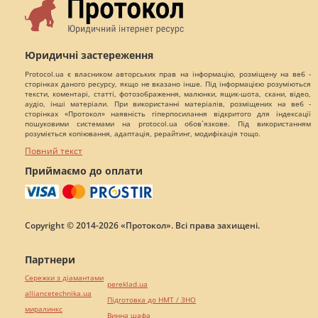
Юридичні застереження
Protocol.ua є власником авторських прав на інформацію, розміщену на веб -
сторінках даного ресурсу, якщо не вказано інше. Під інформацією розуміються
тексти, коментарі, статті, фотозображення, малюнки, ящик-шота, скани, відео,
аудіо, інші матеріали. При використанні матеріалів, розміщених на веб -
сторінках «Протокол» наявність гіперпосилання відкритого для індексації
пошуковими системами на protocol.ua обов`язкове. Під використанням
розуміється копіювання, адаптація, рерайтинг, модифікація тощо.
Повний текст
Приймаємо до оплати
Copyright © 2014-2026 «Протокол». Всі права захищені.
Партнери
Сережки з діамантами
pereklad.ua
alliancetechnika.ua
Підготовка до НМТ / ЗНО
миралинкс
Винна шафа