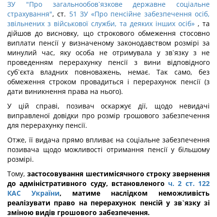
ЗУ "Про загальнообов`язкове державне соціальне
страхування"
, ст.
51 ЗУ «Про пенсійне забезпечення осіб,
звільнених з військової служби, та деяких інших осіб»
, та
дійшов до висновку, що строкового обмеження стосовно
виплати пенсії у визначеному законодавством розмірі за
минулий час, яку особа не отримувала у зв`язку з не
проведенням перерахунку пенсії з вини відповідного
суб`єкта владних повноважень, немає. Так само, без
обмеження строком провадиться і перерахунок пенсії (з
дати виникнення права на нього).
У цій справі, позивач оскаржує дії, щодо невидачі
виправленої довідки про розмір грошового забезпечення
для перерахунку пенсії.
Отже, її видача прямо впливає на соціальне забезпечення
позивача щодо можливості отримання пенсії у більшому
розмірі.
Тому,
застосовування шестимісячного строку звернення
до адміністративного суду, встановленого
ч. 2 ст. 122
КАС України
, матиме наслідком неможливість
реалізувати право на перерахунок пенсій у зв`язку зі
зміною видів грошового забезпечення.