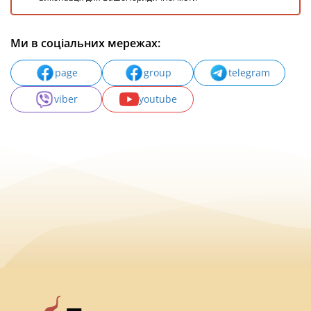
Ми в соціальних мережах:
page
group
telegram
viber
youtube