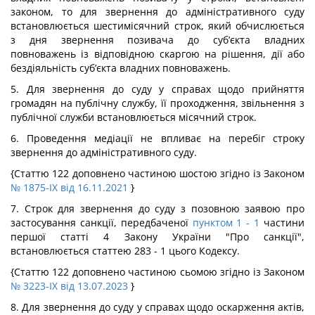
законом, то для звернення до адміністративного суду
встановлюється шестимісячний строк, який обчислюється
з дня звернення позивача до суб’єкта владних
повноважень із відповідною скаргою на рішення, дії або
бездіяльність суб’єкта владних повноважень.
5. Для звернення до суду у справах щодо прийняття
громадян на публічну службу, її проходження, звільнення з
публічної служби встановлюється місячний строк.
6. Проведення медіації не впливає на перебіг строку
звернення до адміністративного суду.
{Статтю 122 доповнено частиною шостою згідно із Законом
№ 1875-IX від 16.11.2021
}
7. Строк для звернення до суду з позовною заявою про
застосування санкції, передбаченої
пунктом 1
- 1
частини
першої статті 4 Закону України "Про санкції",
встановлюється статтею 283 - 1 цього Кодексу.
{Статтю 122 доповнено частиною сьомою згідно із Законом
№ 3223-IX від 13.07.2023
}
8. Для звернення до суду у справах щодо оскарження актів,