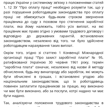
працю України у системному зв'язку з положеннями статей
1, 12 ЗУ "Про оплату праці" необхідно розуміти так, що у
разі порушення роботодавцем законодавства про оплату
праці не обмежується будь-яким строком звернення
працівника до суду з позовом про стягнення заробітної
плати, яка йому належить, тобто усіх виплат, на які
працівник має право згідно з умовами трудового договору і
відповідно до державних гарантій, встановлених
законодавством, незалежно від того, чи було здійснене
роботодавцем нарахування таких виплат.
Окрім того, згідно зі статтею 1 Конвенції Міжнародної
організації праці "Про захист заробітної плати" № 95,
ратифікованої Україною 30 червня 1961 року, термін
"заробітна плата" означає, незалежно від назви й методу
обчислення, будь-яку винагороду або заробіток, які можуть
бути обчислені в грошах, і встановлені угодою або
національним законодавством, що їх роботодавець
повинен заплатити працівникові за працю, яку виконано
чи має бути виконано, або за послуги, котрі надано чи має
бути надано.
Так, аналізуючи положення трудового законодавства в