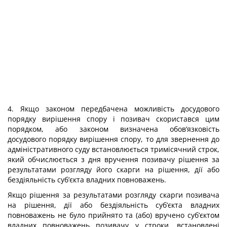
4. Якщо законом передбачена можливість досудового
порядку вирішення спору і позивач скористався цим
порядком, або законом визначена обов’язковість
досудового порядку вирішення спору, то для звернення до
адміністративного суду встановлюється тримісячний строк,
який обчислюється з дня вручення позивачу рішення за
результатами розгляду його скарги на рішення, дії або
бездіяльність суб’єкта владних повноважень.
Якщо рішення за результатами розгляду скарги позивача
на рішення, дії або бездіяльність суб’єкта владних
повноважень не було прийнято та (або) вручено суб’єктом
владних повноважень позивачу у строки, встановлені