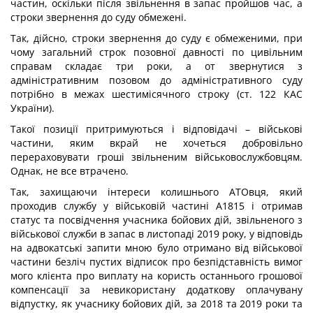
частин, оскільки після звільнення в запас пройшов час, а
строки звернення до суду обмежені.
Так, дійсно, строки звернення до суду є обмеженими, при
чому загальний строк позовної давності по цивільним
справам складає три роки, а от звернутися з
адміністративним позовом до адміністративного суду
потрібно в межах шестимісячного строку (ст. 122 КАС
України).
Такої позиції притримуються і відповідачі – військові
частини, яким вкрай не хочеться добровільно
перераховувати гроші звільненим військовослужбовцям.
Однак, не все втрачено.
Так, захищаючи інтереси колишнього АТОвця, який
проходив службу у військовій частині А1815 і отримав
статус та посвідчення учасника бойових дій, звільненого з
військової служби в запас в листопаді 2019 року, у відповідь
на адвокатські запити мною було отримано від військової
частини безліч пустих відписок про безпідставність вимог
мого клієнта про виплату на користь останнього грошової
компенсації за невикористану додаткову оплачувану
відпустку, як учаснику бойових дій, за 2018 та 2019 роки та