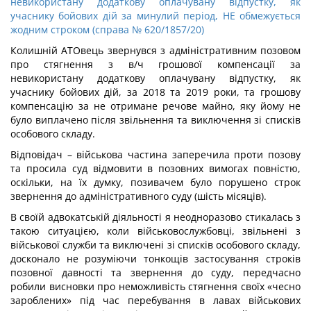
невикористану додаткову оплачувану відпустку, як
учаснику бойових дій за минулий період, НЕ обмежується
жодним строком (справа № 620/1857/20)
Колишній АТОвець звернувся з адміністративним позовом
про стягнення з в/ч грошової компенсації за
невикористану додаткову оплачувану відпустку, як
учаснику бойових дій, за 2018 та 2019 роки, та грошову
компенсацію за не отримане речове майно, яку йому не
було виплачено після звільнення та виключення зі списків
особового складу.
Відповідач – військова частина заперечила проти позову
та просила суд відмовити в позовних вимогах повністю,
оскільки, на їх думку, позивачем було порушено строк
звернення до адміністративного суду (шість місяців).
В своїй адвокатській діяльності я неодноразово стикалась з
такою ситуацією, коли військовослужбовці, звільнені з
військової служби та виключені зі списків особового складу,
досконало не розуміючи тонкощів застосування строків
позовної давності та звернення до суду, передчасно
робили висновки про неможливість стягнення своїх «чесно
зароблених» під час перебування в лавах військових