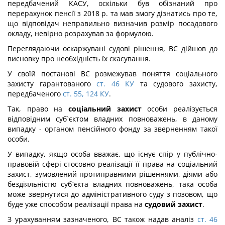
передбачений КАСУ, оскільки був обізнаний про
перерахунок пенсії з 2018 р. та мав змогу дізнатись про те,
що відповідач неправильно визначив розмір посадового
окладу, невірно розрахував за формулою.
Переглядаючи оскаржувані судові рішення, ВС дійшов до
висновку про необхідність їх скасування.
У своїй постанові ВС розмежував поняття соціального
захисту гарантованого
ст. 46 КУ
та судового захисту,
передбаченого
ст. 55,
124 КУ
.
Так, право на
соціальний захист
особи реалізується
відповідним суб`єктом владних повноважень, в даному
випадку - органом пенсійного фонду за зверненням такої
особи.
У випадку, якщо особа вважає, що існує спір у публічно-
правовій сфері стосовно реалізації її права на соціальний
захист, зумовлений протиправними рішеннями, діями або
бездіяльністю суб`єкта владних повноважень, така особа
може звернутися до адміністративного суду з позовом, що
буде уже способом реалізації права на
судовий захист
.
З урахуванням зазначеного, ВС також надав аналіз
ст. 46