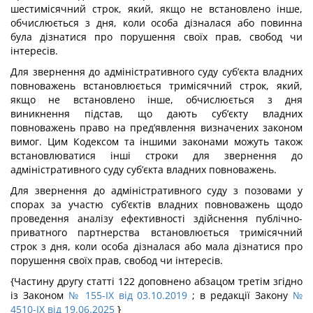
шестимісячний строк, який, якщо не встановлено інше,
обчислюється з дня, коли особа дізналася або повинна
була дізнатися про порушення своїх прав, свобод чи
інтересів.
Для звернення до адміністративного суду суб’єкта владних
повноважень встановлюється тримісячний строк, який,
якщо не встановлено інше, обчислюється з дня
виникнення підстав, що дають суб’єкту владних
повноважень право на пред’явлення визначених законом
вимог. Цим Кодексом та іншими законами можуть також
встановлюватися інші строки для звернення до
адміністративного суду суб’єкта владних повноважень.
Для звернення до адміністративного суду з позовами у
спорах за участю суб’єктів владних повноважень щодо
проведення аналізу ефективності здійснення публічно-
приватного партнерства встановлюється тримісячний
строк з дня, коли особа дізналася або мала дізнатися про
порушення своїх прав, свобод чи інтересів.
{Частину другу статті 122 доповнено абзацом третім згідно
із Законом
№ 155-IX від 03.10.2019
; в редакції Закону
№
4510-IX від 19.06.2025
}