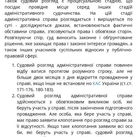
Також судовий розгляд є процесуальною стадією, що
посідає провідне місце серед інших стадій
адміністративного судочинства. На цій стадії
адміністративна справа розглядається і вирішується по
суті - досліджуються докази, встановлюються фактичні
обставини справи, з'ясовуються права і обов'язки сторін.
Розв'язуючи спір, суд виносить законне і обґрунтоване
рішення, яке захищає права і законні інтереси громадян, а
також інших учасників суспільних відносин у публічно-
правовій сфері.
Судовий розгляд адміністративної справи повинен
відбу ватися протягом розумного строку, але не
більше двох місяців з дня відкриття провадження у
справі, якщо інше не встановле но
КАС
України (ст.ст.
171-176, 180-183).
Судовий розгляд адміністративної справи
здійснюється з обов'язковим викликом осіб, які
беруть участь у справі, після закінчення підготовчого
провадження. Але особа, яка бере участь у справі,
має право заявити клопотання про розгляд справи за
її відсутності. Якщо таке клопотання заявили всі осо
би, які беруть участь у справі, судовий розгляд