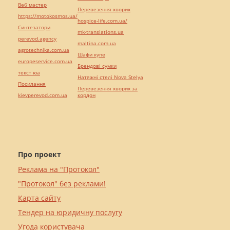
Веб мастер
Перевезення хворих
https://motokosmos.ua/
hospice-life.com.ua/
Синтезатори
mk-translations.ua
perevod.agency
maltina.com.ua
agrotechnika.com.ua
Шафи купе
europeservice.com.ua
Брендові сумки
текст юа
Натяжні стелі Nova Stelya
Посилання
Перевезення хворих за
kievperevod.com.ua
кордон
Про проект
Реклама на "Протокол"
"Протокол" без реклами!
Карта сайту
Тендер на юридичну послугу
Угода користувача