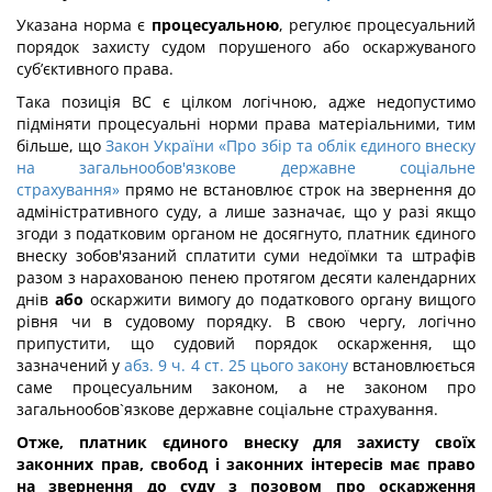
Указана норма є
процесуальною
, регулює процесуальний
порядок захисту судом порушеного або оскаржуваного
суб’єктивного права.
Така позиція ВС є цілком логічною, адже недопустимо
підміняти процесуальні норми права матеріальними, тим
більше, що
Закон України «Про збір та облік єдиного внеску
на загальнообов'язкове державне соціальне
страхування»
прямо не встановлює строк на звернення до
адміністративного суду, а лише зазначає, що у разі якщо
згоди з податковим органом не досягнуто, платник єдиного
внеску зобов'язаний сплатити суми недоїмки та штрафів
разом з нарахованою пенею протягом десяти календарних
днів
або
оскаржити вимогу до податкового органу вищого
рівня чи в судовому порядку. В свою чергу, логічно
припустити, що судовий порядок оскарження, що
зазначений у
абз. 9 ч. 4 ст. 25 цього закону
встановлюється
саме процесуальним законом, а не законом про
загальнообов`язкове державне соціальне страхування.
Отже,
платник єдиного внеску для захисту своїх
законних прав, свобод і законних інтересів має право
на звернення до суду з позовом про оскарження