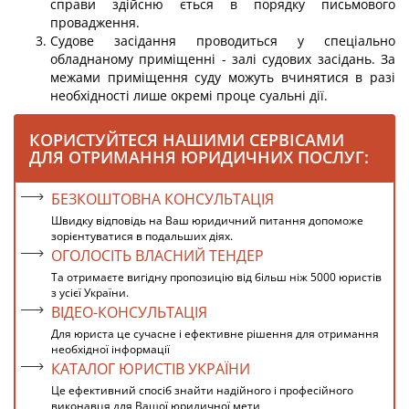
справи здійсню ється в порядку письмового
провадження.
Судове засідання проводиться у спеціально
обладнаному приміщенні - залі судових засідань. За
межами приміщення суду можуть вчинятися в разі
необхідності лише окремі проце суальні дії.
КОРИСТУЙТЕСЯ НАШИМИ СЕРВІСАМИ
ДЛЯ ОТРИМАННЯ ЮРИДИЧНИХ ПОСЛУГ:
БЕЗКОШТОВНА КОНСУЛЬТАЦІЯ
Швидку відповідь на Ваш юридичний питання допоможе
зорієнтуватися в подальших діях.
ОГОЛОСІТЬ ВЛАСНИЙ ТЕНДЕР
Та отримаєте вигідну пропозицію від більш ніж 5000 юристів
з усієї України.
ВІДЕО-КОНСУЛЬТАЦІЯ
Для юриста це сучасне і ефективне рішення для отримання
необхідної інформації
КАТАЛОГ ЮРИСТІВ УКРАЇНИ
Це ефективний спосіб знайти надійного і професійного
виконавця для Вашої юридичної мети