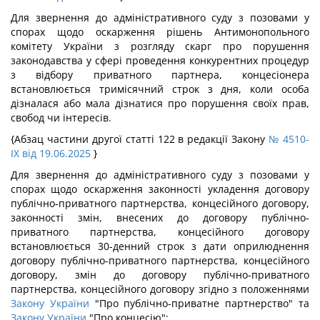
Для звернення до адміністративного суду з позовами у
спорах щодо оскарження рішень Антимонопольного
комітету України з розгляду скарг про порушення
законодавства у сфері проведення конкурентних процедур
з відбору приватного партнера, концесіонера
встановлюється тримісячний строк з дня, коли особа
дізналася або мала дізнатися про порушення своїх прав,
свобод чи інтересів.
{Абзац частини другої статті 122 в редакції Закону
№ 4510-
IX від 19.06.2025
}
Для звернення до адміністративного суду з позовами у
спорах щодо оскарження законності укладення договору
публічно-приватного партнерства, концесійного договору,
законності змін, внесених до договору публічно-
приватного партнерства, концесійного договору
встановлюється 30-денний строк з дати оприлюднення
договору публічно-приватного партнерства, концесійного
договору, змін до договору публічно-приватного
партнерства, концесійного договору згідно з положеннями
Закону України
"Про публічно-приватне партнерство" та
Закону України
"Про концесію";