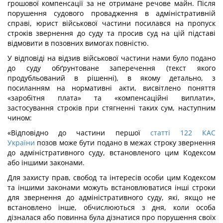
грошової компенсації за не отримане речове майн. Після
порушення судового провадження в адміністративній
справі, юрист військової частини посилався на пропуск
строків звернення до суду та просив суд на цій підставі
відмовити в позовних вимогах повністю.
У відповіді на відзив військової частини нами було подано
до суду обґрунтоване заперечення (текст якого
продубльований в рішенні), в якому детально, з
посиланням на нормативні акти, висвітлено поняття
«заробітня плата» та «компенсаційні виплати»,
застосування строків при стягненні таких сум, наступним
чином:
«Відповідно до частини першої
статті 122 КАС
України
позов може бути подано в межах строку звернення
до адміністративного суду, встановленого цим Кодексом
або іншими законами.
Для захисту прав, свобод та інтересів особи цим Кодексом
та іншими законами можуть встановлюватися інші строки
для звернення до адміністративного суду, які, якщо не
встановлено інше, обчислюються з дня, коли особа
дізналася або повинна була дізнатися про порушення своїх