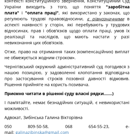
контексті конституційного звернення, Конституційний Суд
України виходить з того, що поняття
"заробітна
плата"
і
"оплата праці"
, які використано у законах, що
регулюють трудові правовідносини,
є рівнозначними
в
аспекті наявності у сторін, які перебувають у трудових
відносинах, прав і обов'язків щодо оплати праці, умов їх
реалізації та наслідків, що мають настати у разі
невиконання цих обов'язків.
Отже, право на отримання таких (компенсаційних) виплат
не обмежується жодним строком».
Чернігівський окружний адміністративний суд погодився з
нашою позицією, у задоволенні клопотання відповідача
про застосування строків позовної давності відмовив.
Рішення прийняте на користь позивача.
Приємно читати в рішенні суду власні рядки…….)
І пам’ятайте, немає безнадійних ситуацій, є невикористані
можливості.
Адвокат, Зибінська Галина Вікторівна
050 809-50-58, 068 654-55-23, e-
mail:
galinazibinska@gmail.com