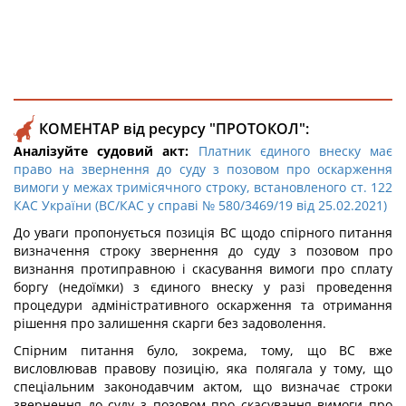
КОМЕНТАР від ресурсу "ПРОТОКОЛ":
Аналізуйте судовий акт:
Платник єдиного внеску має
право на звернення до суду з позовом про оскарження
вимоги у межах тримісячного строку, встановленого ст. 122
КАС України (ВС/КАС у справі № 580/3469/19 від 25.02.2021)
До уваги пропонується позиція ВС щодо спірного питання
визначення строку звернення до суду з позовом про
визнання протиправною і скасування вимоги про сплату
боргу (недоїмки) з єдиного внеску у разі проведення
процедури адміністративного оскарження та отримання
рішення про залишення скарги без задоволення.
Спірним питання було, зокрема, тому, що ВС вже
висловлював правову позицію, яка полягала у тому, що
спеціальним законодавчим актом, що визначає строки
звернення до суду з позовом про скасування вимоги про