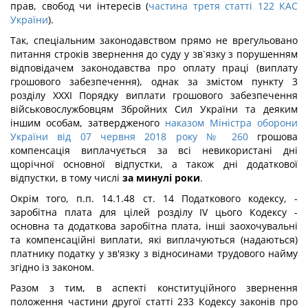
прав, свобод чи інтересів (
частина третя статті 122 КАС
України
).
Так, спеціальним законодавством прямо не врегульовано
питання строків звернення до суду у зв`язку з порушенням
відповідачем законодавства про оплату праці (виплату
грошового забезпечення), однак за змістом пункту 3
розділу XXXI Порядку виплати грошового забезпечення
військовослужбовцям Збройних Сил України та деяким
іншим особам, затвердженого
наказом Міністра оборони
України від 07 червня 2018 року № 260
грошова
компенсація виплачується за всі невикористані дні
щорічної основної відпустки, а також дні додаткової
відпустки, в тому числі
за минулі роки
.
Окрім того, п.п. 14.1.48 ст. 14 Податкового кодексу, -
заробітна плата для цілей розділу IV цього Кодексу -
основна та додаткова заробітна плата, інші заохочувальні
та компенсаційні виплати, які виплачуються (надаються)
платнику податку у зв'язку з відносинами трудового найму
згідно із законом.
Разом з тим, в аспекті конституційного звернення
положення частини другої статті 233 Кодексу законів про