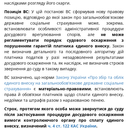
наслідками розгляду його скарги.
Позиція ВС:
У цій постанові ВС сформував нову правову
позицію, відповідно до якої закон про загальнообов`язкове
державне соціальне страхування може, зокрема,
встановлювати особливості адміністративної процедури
досудового врегулювання спорів, але
не може
регламентувати порядок судового оскарження з
порушенням гарантій платника єдиного внеску.
Закон
не визначив детального та послідовного алгоритму дій
платника податків у разі незадоволення результатами
досудового оскарження та, як наслідок, не визначив строків
звернення до суду в такому випадку.
ВС зазначено, що норми
Закону України «Про збір та облік
єдиного внеску на загальнообов'язкове державне соціальне
страхування»
є
матеріально-правовими
, встановлюють
права й обов’язки платників щодо сплати єдиного внеску,
недоїмки та штрафів разом з нарахованою пенею.
Строк, протягом якого особа може звернутися до суду
після застосування процедури досудового оскарження
вимоги контролюючого органу про сплату єдиного
внеску, визначений
ч. 4 ст. 122 КАС України
.