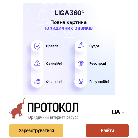
UA
Зареєструватися
Ввійти