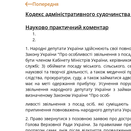
Попередня
Кодекс адміністративного судочинства
Науково практичний коментар
1. Народні депутати України здійснюють свої повнова
Закону України "Про особливості звільнення з поса
бути членом Кабінету Міністрів України, керівник
службі; 3) обіймати посаду міського, сільського,
наукової та творчої діяльності, а також медичної 
слідства, прокуратури, суду, а також займатися адв
має на меті одержання прибутку. Усунення пору
звільнення народного депутату України з займа
визначеному Законом України "Про особ-
ливості звільнення з посад осіб, які суміщают
припинення повноважень народного депутата Украї
2. Право звернутися з позовною заявою про достр
Голова Верховної Ради України. За правилами пре
протягом семи днів після відкриття провадження