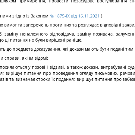
 шляхом примирення, провести позасудове врегулювання сп
сеними згідно із Законом
№ 1875-IX від 16.11.2021
}
их вимог та заперечень проти них та розглядає відповідні заяви
, заміну неналежного відповідача, заміну позивача, залученн
що ці питання не були вирішені раніше;
ять до предмета доказування, які докази мають бути подані ти
и справи, які їм відомі;
и посилаються у позові і відзиві, а також докази, витребувані 
ня; вирішує питання про проведення огляду письмових, речових
зів та визначає строки їх подання; вирішує питання про забез