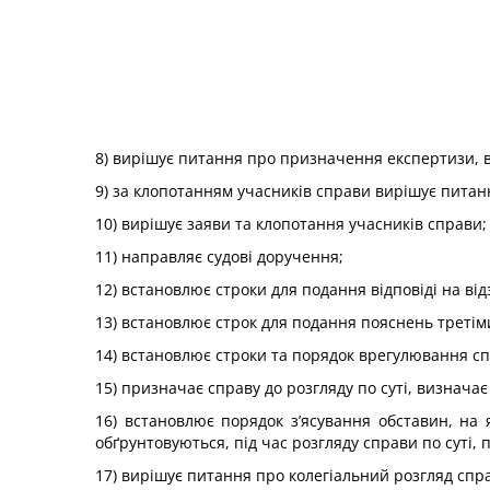
8) вирішує питання про призначення експертизи, ви
9) за клопотанням учасників справи вирішує питан
10) вирішує заяви та клопотання учасників справи;
11) направляє судові доручення;
12) встановлює строки для подання відповіді на ві
13) встановлює строк для подання пояснень третім
14) встановлює строки та порядок врегулювання спо
15) призначає справу до розгляду по суті, визначає 
16) встановлює порядок з’ясування обставин, на 
обґрунтовуються, під час розгляду справи по суті, 
17) вирішує питання про колегіальний розгляд спр