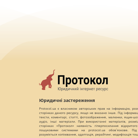
Юридичні застереження
Protocol.ua є власником авторських прав на інформацію, роз
сторінках даного ресурсу, якщо не вказано інше. Під інформа
тексти, коментарі, статті, фотозображення, малюнки, ящик-шот
аудіо, інші матеріали. При використанні матеріалів, розм
сторінках «Протокол» наявність гіперпосилання відкритого
пошуковими системами на protocol.ua обов`язкове. Під
розуміється копіювання, адаптація, рерайтинг, модифікація то