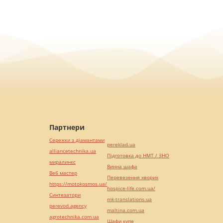
Партнери
Сережки з діамантами
pereklad.ua
alliancetechnika.ua
Підготовка до НМТ / ЗНО
миралинкс
Винна шафа
Веб мастер
Перевезення хворих
https://motokosmos.ua/
hospice-life.com.ua/
Синтезатори
mk-translations.ua
perevod.agency
maltina.com.ua
agrotechnika.com.ua
Шафи купе