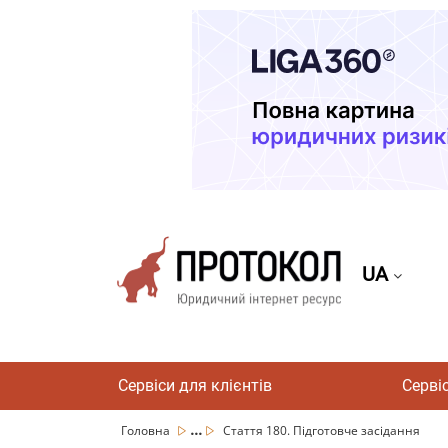
UA
Сервіси для клієнтів
Серві
...
Головна
Стаття 180. Підготовче засідання