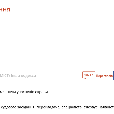
ання
10217
МІСТ)
Інши кодекси
Переглядів
домленням учасників справи.
судового засідання, перекладача, спеціаліста, з’ясовує наявність