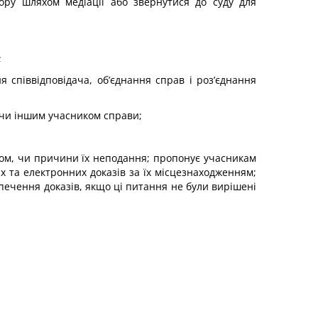
ору шляхом медіації або звернутися до суду для
;
я співвідповідача, об’єднання справ і роз’єднання
м чи іншим учасником справи;
судом, чи причини їх неподання; пропонує учасникам
 та електронних доказів за їх місцезнаходженням;
печення доказів, якщо ці питання не були вирішені