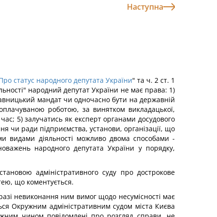
Наступна
Про статус народного депутата України
" та ч. 2 ст. 1
льності" народний депутат України не має права: 1)
ставницький мандат чи одночасно бути на державній
ї, оплачуваною роботою, за винятком викладацької,
 час; 5) залучатись як експерт органами досудового
ння чи ради підприємства, установи, організації, що
ми видами діяльності можливо двома способами -
новажень народного депутата України у порядку,
становою адміністративного суду про дострокове
ею, що коментується.
разі невиконання ним вимог щодо несумісності має
ться Окружним адміністративним судом міста Києва
лежним чином повідомлені про розгляд справи, не