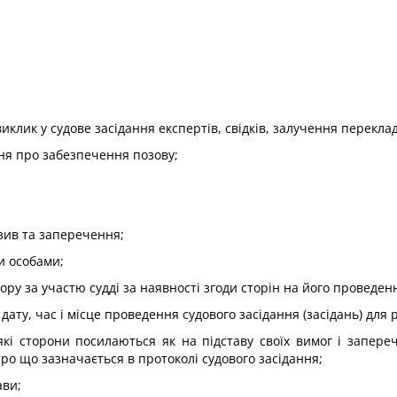
клик у судове засідання експертів, свідків, залучення переклад
ня про забезпечення позову;
дзив та заперечення;
и особами;
ру за участю судді за наявності згоди сторін на його проведен
дату, час і місце проведення судового засідання (засідань) для 
які сторони посилаються як на підставу своїх вимог і запере
про що зазначається в протоколі судового засідання;
ави;