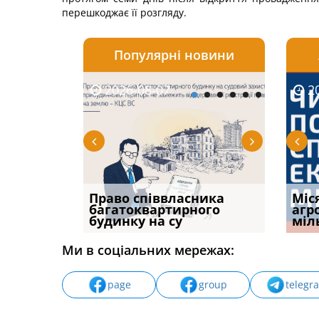
перешкоджає її розгляду.
Популярні новини
2026-08-07
2026-08-03
2026-
20
р, але
Право співвласника
ФУНДАМЕНТАЛЬНА
Якщо с
Міс
илася: як
багатоквартирного
ПРОБЛЕМА «СУДОВОЇ
відшк
агр
будинку на су
ПРАКТИКИ», АБО ПР
наявні
міл
Ми в соціальних мережах:
page
group
telegr