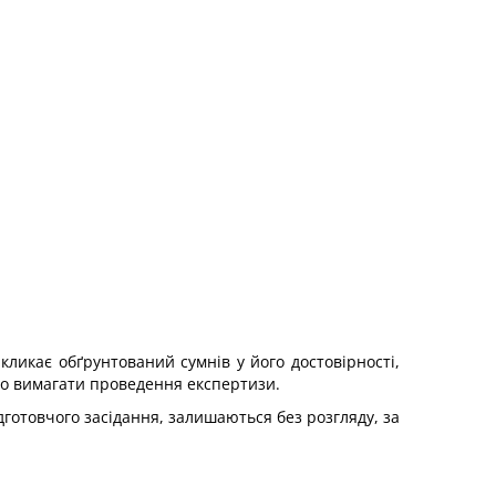
ликає обґрунтований сумнів у його достовірності,
або вимагати проведення експертизи.
ідготовчого засідання, залишаються без розгляду, за