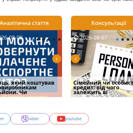
Аналітична стаття
Консультації
08-06
26-08-08
2026-08-05
2026-08-06
2026-08-07
2026-08-07
2026-07-30
уд встановив для
яць, який коштував
Чи потрібна ФОП
Документи, на яких не
Огляд практики ВС від
Сімейний чи особис
Восьмий ААС фак
одування шкоди
овиробникам
печатка у 2026 році:
проставляється
Ростислава Кравця, що
кредит: від чого
підтвердив, що 
с
ьйони. Чи
правила засто
апостиль: пер
опублі
залежить ві
може скас
am
viber
youtube