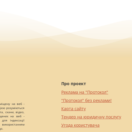
Про проект
Реклама на "Протокол"
"Протокол" без реклами!
міщену на веб -
цією розуміються
Карта сайту
а, скани, відео,
іщених на веб -
Тендер на юридичну послугу
 для індексації
 використанням
Угода користувача
що.