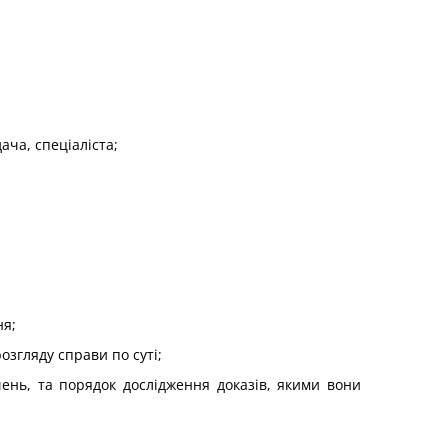
ача, спеціаліста;
ня;
розгляду справи по суті;
чень, та порядок дослідження доказів, якими вони