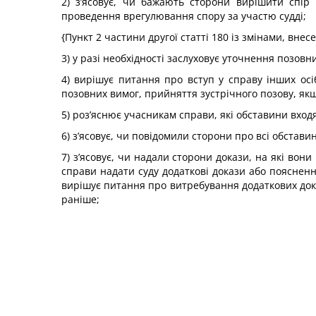
2) з’ясовує, чи бажають сторони вирішити спір
проведення врегулювання спору за участю судді;
{Пункт 2 частини другої статті 180 із змінами, вне
3) у разі необхідності заслуховує уточнення позовн
4) вирішує питання про вступ у справу інших осіб
позовних вимог, прийняття зустрічного позову, як
5) роз’яснює учасникам справи, які обставини вход
6) з’ясовує, чи повідомили сторони про всі обставин
7) з’ясовує, чи надали сторони докази, на які вон
справи надати суду додаткові докази або пояснен
вирішує питання про витребування додаткових дока
раніше;