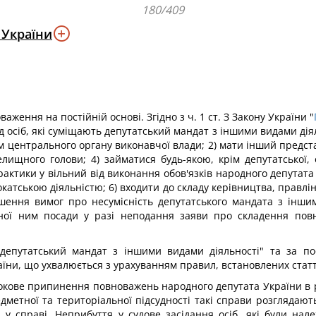
180/409
 України
ження на постійній основі. Згідно з ч. 1 ст. З Закону України "
д осіб, які суміщають депутатський мандат з іншими видами дія
ом центрального органу виконавчої влади; 2) мати інший пред
 селищного голови; 4) займатися будь-якою, крім депутатсько
практики у вільний від виконання обов'язків народного депутата
окатською діяльністю; 6) входити до складу керівництва, правлі
шення вимог про несумісність депутатського мандата з інши
ної ним посади у разі неподання заяви про складення пов
ь депутатський мандат з іншими видами діяльності" та за по
ни, що ухвалюється з урахуванням правил, встановлених статт
окове припинення повноважень народного депутата України в 
дметної та територіальної підсудності такі справи розглядаю
 у справі. Неприбуття у судове засідання осіб, які були на