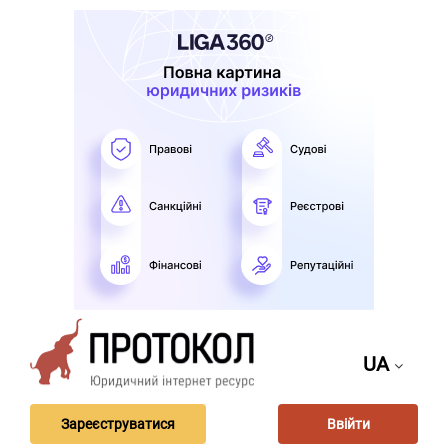
UA
Зареєструватися
Ввійти