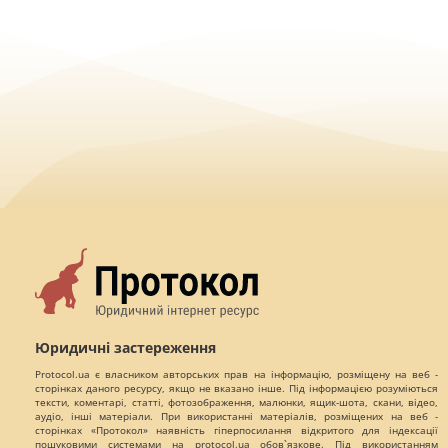
Юридичні застереження
Protocol.ua є власником авторських прав на інформацію, розміщену на веб -
сторінках даного ресурсу, якщо не вказано інше. Під інформацією розуміються
тексти, коментарі, статті, фотозображення, малюнки, ящик-шота, скани, відео,
аудіо, інші матеріали. При використанні матеріалів, розміщених на веб -
сторінках «Протокол» наявність гіперпосилання відкритого для індексації
пошуковими системами на protocol.ua обов`язкове. Під використанням