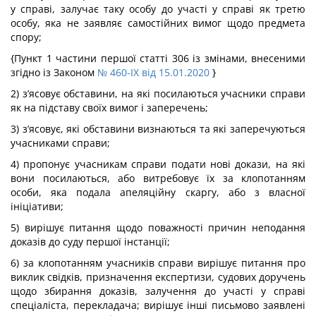
у справі, залучає таку особу до участі у справі як третю
особу, яка не заявляє самостійних вимог щодо предмета
спору;
{Пункт 1 частини першої статті 306 із змінами, внесеними
згідно із Законом
№ 460-IX від 15.01.2020
}
2) з’ясовує обставини, на які посилаються учасники справи
як на підставу своїх вимог і заперечень;
3) з’ясовує, які обставини визнаються та які заперечуються
учасниками справи;
4) пропонує учасникам справи подати нові докази, на які
вони посилаються, або витребовує їх за клопотанням
особи, яка подала апеляційну скаргу, або з власної
ініціативи;
5) вирішує питання щодо поважності причин неподання
доказів до суду першої інстанції;
6) за клопотанням учасників справи вирішує питання про
виклик свідків, призначення експертизи, судових доручень
щодо збирання доказів, залучення до участі у справі
спеціаліста, перекладача; вирішує інші письмово заявлені