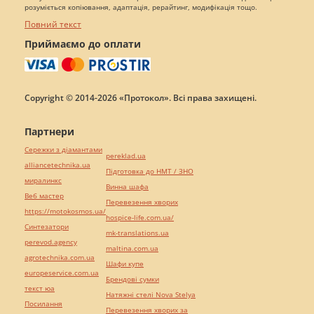
розуміється копіювання, адаптація, рерайтинг, модифікація тощо.
Повний текст
Приймаємо до оплати
Copyright © 2014-2026 «Протокол». Всі права захищені.
Партнери
Сережки з діамантами
pereklad.ua
alliancetechnika.ua
Підготовка до НМТ / ЗНО
миралинкс
Винна шафа
Веб мастер
Перевезення хворих
https://motokosmos.ua/
hospice-life.com.ua/
Синтезатори
mk-translations.ua
perevod.agency
maltina.com.ua
agrotechnika.com.ua
Шафи купе
europeservice.com.ua
Брендові сумки
текст юа
Натяжні стелі Nova Stelya
Посилання
Перевезення хворих за