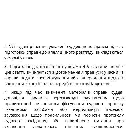
2. Усі судові рішення, ухвалені суддею-доповідачем під час
підготовки справи до апеляційного розгляду, викладаються
у формі ухвали.
3. Підготовчі дії, визначені пунктами 4-6 частини першої
цієї статті, вчиняються з дотриманням прав усіх учасників
справи подати свої міркування або заперечення щодо їх
вчинення, якщо інше не передбачено цим Кодексом.
4. Якщо під час вивчення матеріалів справи суддя-
доповідач виявить нерозглянуті зауваження щодо
правильності чи повноти фіксування судового процесу
технічними засобами або нерозглянуті письмові
зауваження щодо правильності чи повноти протоколу
судового засідання, або невирішене питання про
ухвалення додаткового рішення, суддя-доповідач