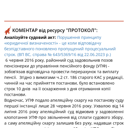
КОМЕНТАР від ресурсу "ПРОТОКОЛ":
Аналізуйте судовий акт:
Порушення принципу
«юридичної визначеності» - це коли відповідачу
безпідставного поновлено пропущений процесуальний
строк. (ВП ВС, справа № 643/5369/16 від 22.06.2023 р.)
6 червня 2016 року, районний суд задовольнив позов
пенсіонерки до управління пенсійного фонду (УПФ) -
зобов'язав відповідача провести перерахунок та виплату
пенсії. Згідно з вимогами ч.2 ст. 186 старого КАС у редакції,
чинній на час прийняття постанови, було встановлено
строк 10 днів на її оскарження з дня отримання копії
постанови.
Водночас, УПФ подало апеляційну скаргу на постанову суду
першої інстанції лише 28 червня 2016 року. Ухвалою від 14
липня 2016 року апеляційний суд відмовив у задоволенні
клопотання УПФ про звільнення від сплати судового збору,
а саму апеляційну скаргу залишив без руху, надавши строк