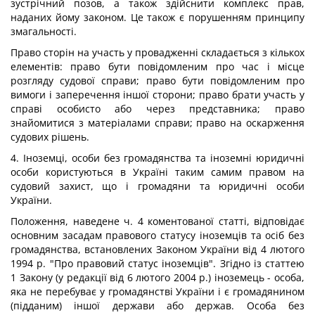
зустрічний позов, а також здійснити комплекс прав,
наданих йому законом. Це також є порушенням принципу
змагальності.
Право сторін на участь у провадженні складається з кількох
елементів: право бути повідомленим про час і місце
розгляду судової справи; право бути повідомленим про
вимоги і заперечення іншої сторони; право брати участь у
справі особисто або через представника; право
знайомитися з матеріалами справи; право на оскарження
судових рішень.
4. Іноземці, особи без громадянства та іноземні юридичні
особи користуються в Україні таким самим правом на
судовий захист, що і громадяни та юридичні особи
України.
Положення, наведене ч. 4 коментованої статті, відповідає
основним засадам правового статусу іноземців та осіб без
громадянства, встановлених Законом України від 4 лютого
1994 р. "Про правовий статус іноземців". Згідно із статтею
1 Закону (у редакції від 6 лютого 2004 р.) іноземець - особа,
яка не перебуває у громадянстві України і є громадянином
(підданим) іншої держави або держав. Особа без