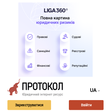
UA
Зареєструватися
Ввійти