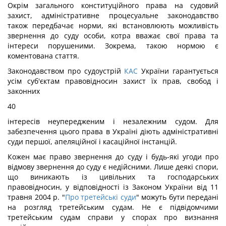
Окрім загального конституційного права на судовий
захист, адміністративне процесуальне законодавство
також передбачає норми, які встановлюють можливість
звернення до суду особи, котра вважає свої права та
інтереси порушеними. Зокрема, такою нормою є
коментована стаття.
Законодавством про судоустрій
КАС
України гарантується
усім суб'єктам правовідносин захист їх прав, свобод і
законних
40
інтересів неупередженим і незалежним судом. Для
забезпечення цього права в Україні діють адміністративні
суди першої, апеляційної і касаційної інстанцій.
Кожен має право звернення до суду і будь-які угоди про
відмову звернення до суду є недійсними. Лише деякі спори,
що виникають із цивільних та господарських
правовідносин, у відповідності із Законом України від 11
травня 2004 р. "
Про третейські суди
" можуть бути передані
на розгляд третейським судам. Не є підвідомчими
третейським судам справи у спорах про визнання