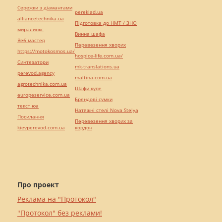
Сережки з діамантами
pereklad.ua
alliancetechnika.ua
Підготовка до НМТ / ЗНО
миралинкс
Винна шафа
Веб мастер
Перевезення хворих
https://motokosmos.ua/
hospice-life.com.ua/
Синтезатори
mk-translations.ua
perevod.agency
maltina.com.ua
agrotechnika.com.ua
Шафи купе
europeservice.com.ua
Брендові сумки
текст юа
Натяжні стелі Nova Stelya
Посилання
Перевезення хворих за
kievperevod.com.ua
кордон
Про проект
Реклама на "Протокол"
"Протокол" без реклами!