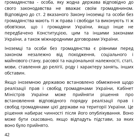
громадянства - особа, яку жодна держава відповідно до
свого законодавства не вважає своїм громадянином.
Відповідно до ст. 2 вказаного Закону іноземці та особи без
громадянства мають ті ж права і свободи та виконують ті ж
обов'язки, що і громадяни України, якщо інше не
передбачено Конституцією, цим та іншими законами
України, а також міжнародними договорами України.
Іноземці та особи без громадянства є рівними перед
законом незалежно від походження, соціального і
майнового стану, расової та національної належності, статі,
мови, ставлення до релігії, роду і характеру занять, інших
обставин.
Якщо іноземною державою встановлено обмеження щодо
реалізації прав і свобод громадянами України, Кабінет
Міністрів України може прийняти рішення про
встановлення відповідного порядку реалізації прав і
свобод громадянами цієї держави на території України. Це
рішення набирає чинності після його опублікування. Воно
може бути скасовано, якщо відпадуть підстави, за яких
воно було прийнято.
42