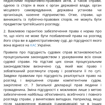
недійсними нормативно-правових актів, а також справи,
однією із сторін в яких є орган державної влади, орган
місцевого самоврядування, державна установа чи
організація, казенне підприємство. Отже, справи, що
виникають із публічно-правових спорів, не можуть бути
предметом третейського розгляду.
2. Важливою гарантією забезпечення права є норма про
те, що ніхто не може бути позбавлений права на розгляд
його спра ви в адміністративному суді, до підсудності якого
вона віднесе на
КАС
України.
Правила про підсудність судових справ встановлюються
процесуальним законодавством з урахуванням всіх ознак
судової справи. На підставі цих ознак процесуальним
законодавством визначено суд, який має право і
зобов'язаний розглянути справу і розв'язати її по суті.
Завдяки правилам про підсудність реалізується право на
розгляд і вирішення справи компетентним судом,
закріплене ст. 7 Загальної декларації прав людини і
громадянина. Зміна підсудності є можливою лише з метою
забезпечення найбільш об'єктивного, всебічного і повного
розгляду справи, у виняткових випадках. Наприклад, якщо
після задоволення відводів (самовідводів) чи в інших