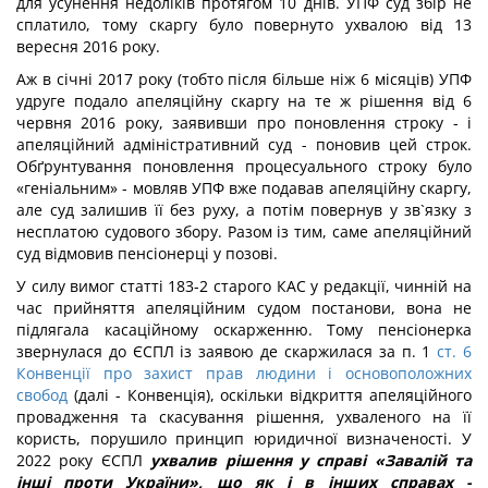
для усунення недоліків протягом 10 днів. УПФ суд збір не
сплатило, тому скаргу було повернуто ухвалою від 13
вересня 2016 року.
Аж в січні 2017 року (тобто після більше ніж 6 місяців) УПФ
удруге подало апеляційну скаргу на те ж рішення від 6
червня 2016 року, заявивши про поновлення строку - і
апеляційний адміністративний суд - поновив цей строк.
Обґрунтування поновлення процесуального строку було
«геніальним» - мовляв УПФ вже подавав апеляційну скаргу,
але суд залишив її без руху, а потім повернув у зв`язку з
несплатою судового збору. Разом із тим, саме апеляційний
суд відмовив пенсіонерці у позові.
У силу вимог статті 183-2 старого КАС у редакції, чинній на
час прийняття апеляційним судом постанови, вона не
підлягала касаційному оскарженню. Тому пенсіонерка
звернулася до ЄСПЛ із заявою де скаржилася за п. 1
ст. 6
Конвенції про захист прав людини і основоположних
свобод
(далі - Конвенція), оскільки відкриття апеляційного
провадження та скасування рішення, ухваленого на її
користь, порушило принцип юридичної визначеності. У
2022 року ЄСПЛ
ухвалив рішення у справі «Завалій та
інші проти України», що як і в інших справах -