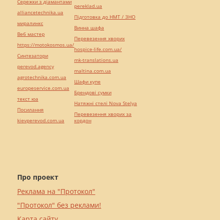
Сережки з діамантами
pereklad.ua
alliancetechnika.ua
Підготовка до НМТ / ЗНО
миралинкс
Винна шафа
Веб мастер
Перевезення хворих
https://motokosmos.ua/
hospice-life.com.ua/
Синтезатори
mk-translations.ua
perevod.agency
maltina.com.ua
agrotechnika.com.ua
Шафи купе
europeservice.com.ua
Брендові сумки
текст юа
Натяжні стелі Nova Stelya
Посилання
Перевезення хворих за
kievperevod.com.ua
кордон
Про проект
Реклама на "Протокол"
"Протокол" без реклами!
Карта сайту