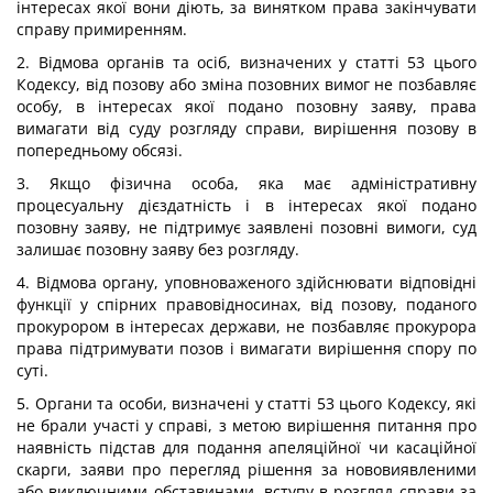
інтересах якої вони діють, за винятком права закінчувати
справу примиренням.
2. Відмова органів та осіб, визначених у статті 53 цього
Кодексу, від позову або зміна позовних вимог не позбавляє
особу, в інтересах якої подано позовну заяву, права
вимагати від суду розгляду справи, вирішення позову в
попередньому обсязі.
3. Якщо фізична особа, яка має адміністративну
процесуальну дієздатність і в інтересах якої подано
позовну заяву, не підтримує заявлені позовні вимоги, суд
залишає позовну заяву без розгляду.
4. Відмова органу, уповноваженого здійснювати відповідні
функції у спірних правовідносинах, від позову, поданого
прокурором в інтересах держави, не позбавляє прокурора
права підтримувати позов і вимагати вирішення спору по
суті.
5. Органи та особи, визначені у статті 53 цього Кодексу, які
не брали участі у справі, з метою вирішення питання про
наявність підстав для подання апеляційної чи касаційної
скарги, заяви про перегляд рішення за нововиявленими
або виключними обставинами, вступу в розгляд справи за