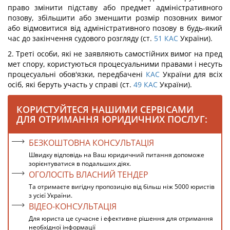
право змінити підставу або предмет адміністративного
позову, збільшити або зменшити розмір позовних вимог
або відмовитися від адміністративного позову в будь-який
час до закінчення судового розгляду (ст.
51
КАС
України).
2. Треті особи, які не заявляють самостійних вимог на пред
мет спору, користуються процесуальними правами і несуть
процесуальні обов'язки, передбачені
КАС
України для всіх
осіб, які беруть участь у справі (ст.
49
КАС
України).
КОРИСТУЙТЕСЯ НАШИМИ СЕРВІСАМИ
ДЛЯ ОТРИМАННЯ ЮРИДИЧНИХ ПОСЛУГ:
БЕЗКОШТОВНА КОНСУЛЬТАЦІЯ
Швидку відповідь на Ваш юридичний питання допоможе
зорієнтуватися в подальших діях.
ОГОЛОСІТЬ ВЛАСНИЙ ТЕНДЕР
Та отримаєте вигідну пропозицію від більш ніж 5000 юристів
з усієї України.
ВІДЕО-КОНСУЛЬТАЦІЯ
Для юриста це сучасне і ефективне рішення для отримання
необхідної інформації