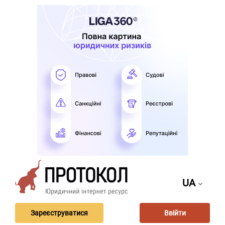
UA
Зареєструватися
Ввійти