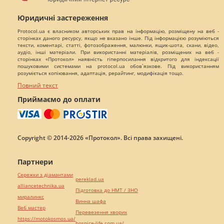
Юридичні застереження
Protocol.ua є власником авторських прав на інформацію, розміщену на веб -
сторінках даного ресурсу, якщо не вказано інше. Під інформацією розуміються
тексти, коментарі, статті, фотозображення, малюнки, ящик-шота, скани, відео,
аудіо, інші матеріали. При використанні матеріалів, розміщених на веб -
сторінках «Протокол» наявність гіперпосилання відкритого для індексації
пошуковими системами на protocol.ua обов`язкове. Під використанням
розуміється копіювання, адаптація, рерайтинг, модифікація тощо.
Повний текст
Приймаємо до оплати
Copyright © 2014-2026 «Протокол». Всі права захищені.
Партнери
Сережки з діамантами
pereklad.ua
alliancetechnika.ua
Підготовка до НМТ / ЗНО
миралинкс
Винна шафа
Веб мастер
Перевезення хворих
https://motokosmos.ua/
hospice-life.com.ua/