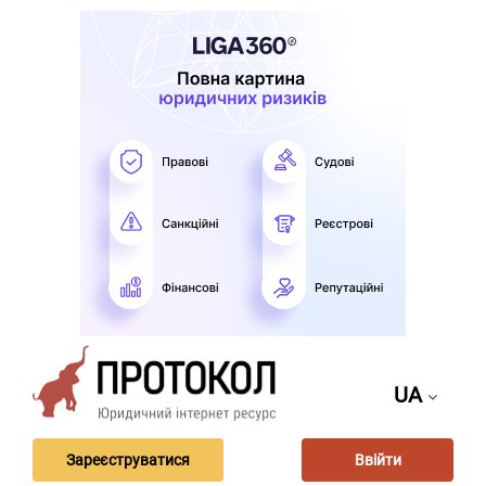
UA
Зареєструватися
Ввійти