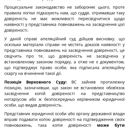
Процесуальне законодавство не забороняє цього, проте
правила логіки підказують нам, що суддя, отримавши таку
довіреність не має можливості пересвідчитися щодо
наявності у представника повноважень на засвідчення цієї
довіреності.
У даній справі апеляційний суд дійшов висновку, що
оскільки матеріали справи не містять доказів наявності у
представника повноважень на засвідчення довіреності, це
свідчить про те, що довіреність не засвідчена у
встановленому законом порядку, а отже не є документом,
що підтверджує право особи, яка підписала апеляційну
скаргу на вчинення такої дії.
Позиція Верховного Суду:
ВC зайняв протилежну
позицію, зазначивши, що закон не встановлює обов’язок
засвідчення копій довіреності на представництво
нотаріусом або ж безпосередньо керівником юридичної
особи, що видав довіреність.
Представник юридичної особи або органу державної влади
вправі подавати копію довіреності на підтвердження своїх
повноважень, така копія довіреності
може бути