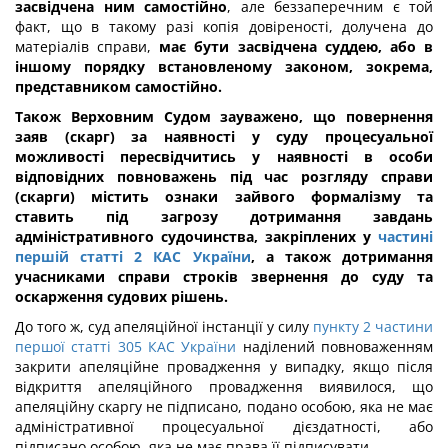
засвідчена ним самостійно
, але беззаперечним є той
факт, що в такому разі копія довіреності, долучена до
матеріалів справи,
має бути засвідчена суддею, або в
іншому порядку встановленому законом, зокрема,
представником самостійно.
Також Верховним Судом зауважено, що повернення
заяв (скарг) за наявності у суду процесуальної
можливості пересвідчитись у наявності в особи
відповідних повноважень під час розгляду справи
(скарги) містить ознаки зайвого формалізму та
ставить під загрозу дотримання завдань
адміністративного судочинства, закріплених у
частині
першій статті 2 КАС України
, а також дотримання
учасниками справи строків звернення до суду та
оскарження судових рішень.
До того ж, суд апеляційної інстанції у силу
пункту 2 частини
першої статті 305 КАС України
наділений повноваженням
закрити апеляційне провадження у випадку, якщо після
відкриття апеляційного провадження виявилося, що
апеляційну скаргу не підписано, подано особою, яка не має
адміністративної процесуальної дієздатності, або
підписано особою, яка не має права її підписувати.