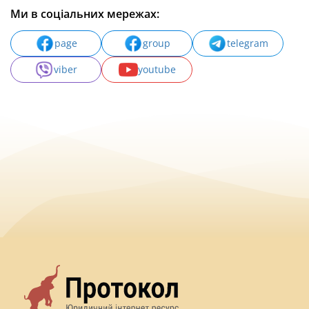
Ми в соціальних мережах:
page
group
telegram
viber
youtube