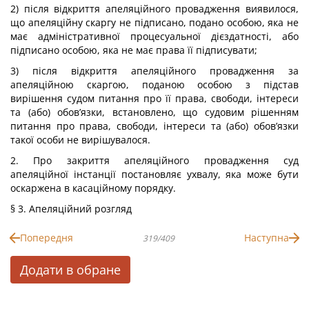
2) після відкриття апеляційного провадження виявилося,
що апеляційну скаргу не підписано, подано особою, яка не
має адміністративної процесуальної дієздатності, або
підписано особою, яка не має права її підписувати;
3) після відкриття апеляційного провадження за
апеляційною скаргою, поданою особою з підстав
вирішення судом питання про її права, свободи, інтереси
та (або) обов’язки, встановлено, що судовим рішенням
питання про права, свободи, інтереси та (або) обов’язки
такої особи не вирішувалося.
2. Про закриття апеляційного провадження суд
апеляційної інстанції постановляє ухвалу, яка може бути
оскаржена в касаційному порядку.
§ 3. Апеляційний розгляд
Попередня
Наступна
319/409
Додати в обране