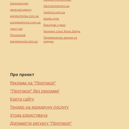
Синтезатори
mk-translations.ua
perevod.agency
maltina.com.ua
agrotechnika.com.ua
Шафи купе
europeservice.com.ua
Брендові сумки
текст юа
Натяжні стелі Nova Stelya
Посилання
Перевезення хворих за
kievperevod.com.ua
кордон
Про проект
Реклама на "Протокол"
"Протокол" без реклами!
Карта сайту
Тендер на юридичну послугу
Угода користувача
Допомогти ресурсу "Протокол"