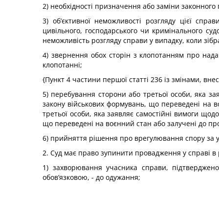
2) необхідності призначення або заміни законного 
3) об’єктивної неможливості розгляду цієї спра
цивільного, господарського чи кримінального суд
неможливість розгляду справи у випадку, коли зібр
4) звернення обох сторін з клопотанням про нада
клопотанні;
{Пункт 4 частини першої статті 236 із змінами, вне
5) перебування сторони або третьої особи, яка за
закону військових формувань, що переведені на в
третьої особи, яка заявляє самостійні вимоги щод
що переведені на воєнний стан або залучені до пр
6) прийняття рішення про врегулювання спору за у
2. Суд має право зупинити провадження у справі в 
1) захворювання учасника справи, підтверджен
обов’язковою, - до одужання;