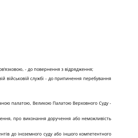
ов’язковою, - до повернення з відрядження;
вій військовій службі - до припинення перебування
днаною палатою, Великою Палатою Верховного Суду -
чення, про виконання доручення або неможливість
нтів до іноземного суду або іншого компетентного