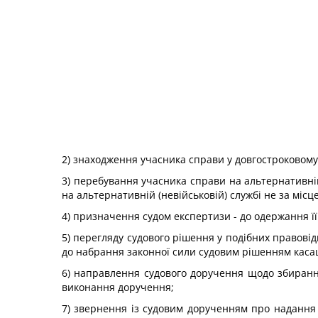
2) знаходження учасника справи у довгостроковому 
3) перебування учасника справи на альтернативній
на альтернативній (невійськовій) службі не за місц
4) призначення судом експертизи - до одержання її
5) перегляду судового рішення у подібних правові
до набрання законної сили судовим рішенням касаці
6) направлення судового доручення щодо збиранн
виконання доручення;
7) звернення із судовим дорученням про надання 