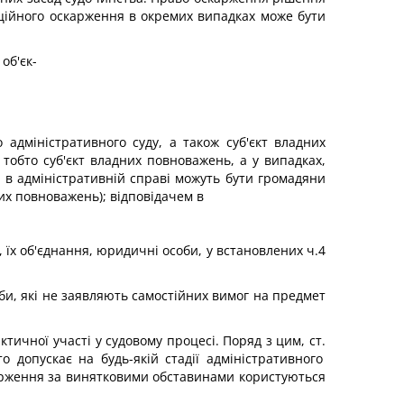
саційного оскарження в окремих випадках може бути
об'єк-
 адміністративного суду, а також суб'єкт владних
тобто суб'єкт владних повноважень, а у випадках,
в адміністративній справі можуть бути громадяни
них повноважень); відповідачем в
 їх об'єднання, юридичні особи, у встановлених ч.4
соби, які не заявляють самостійних вимог на предмет
тичної участі у судовому процесі. Поряд з цим, ст.
 допускає на будь-якій стадії адміністративного
карження за винятковими обставинами користуються