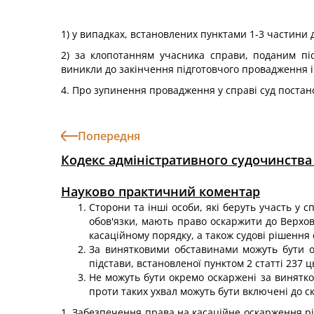
1) у випадках, встановлених пунктами 1-3 частини д
2) за клопотанням учасника справи, поданим пі
виникли до закінчення підготовчого провадження і
4. Про зупинення провадження у справі суд постан
Попередня
Кодекс адміністративного судочинства
Науково практичний коментар
Сторони та інші особи, які беруть участь у с
обов'язки, мають право оскаржити до Верхов
касаційному порядку, а також судові рішення с
За винятковими обставинами можуть бути ос
підстави, встановленої пунктом 2 статті 237 ц
Не можуть бути окремо оскаржені за винятко
проти таких ухвал можуть бути включені до с
1. Забезпечення права на касаційне оскарження р