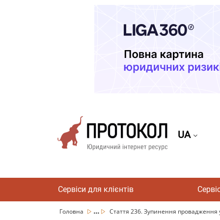
UA
Сервіси для клієнтів
Серві
...
Головна
Стаття 236. Зупинення провадження у