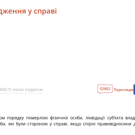
дження у справі
52902
МІСТ)
Інши кодекси
Переглядів
м порядку померлою фізичної особи, ліквідації суб’єкта вла
би, які були стороною у справі, якщо спірні правовідносини 