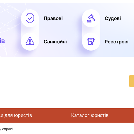
си для юристів
Каталог юристів
 справі