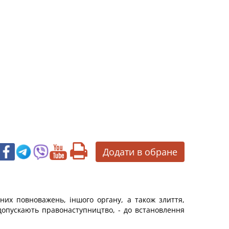
Додати в обране
дних повноважень, іншого органу, а також злиття,
допускають правонаступництво, - до встановлення