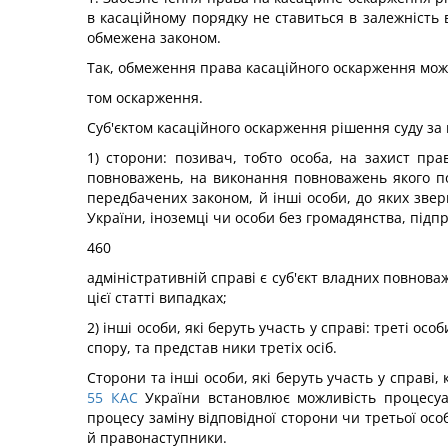
в касаційному порядку не ставиться в залежність 
обмежена законом.
Так, обмеження права касаційного оскарження може 
том оскарження.
Суб'єктом касаційного оскарження рішення суду за
1) сторони: позивач, тобто особа, на захист пра
повноважень, на виконання повноважень якого под
передбачених законом, й інші особи, до яких зверн
України, іноземці чи особи без громадянства, підпр
460
адміністративній справі є суб'єкт владних повнова
цієї статті випадках;
2) інші особи, які беруть участь у справі: треті о
спору, та представ ники третіх осіб.
Сторони та інші особи, які беруть участь у справі
55
КАС
України встановлює можливість процесуаль
процесу заміну відповідної сторони чи третьої о
й правонаступники.