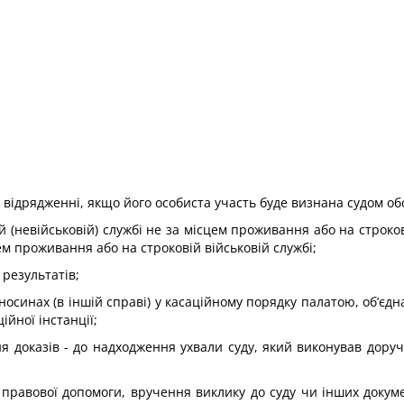
відрядженні, якщо його особиста участь буде визнана судом об
 (невійськовій) службі не за місцем проживання або на строко
ем проживання або на строковій військовій службі;
 результатів;
дносинах (в іншій справі) у касаційному порядку палатою, об’є
йної інстанції;
я доказів - до надходження ухвали суду, який виконував дору
правової допомоги, вручення виклику до суду чи інших докуме