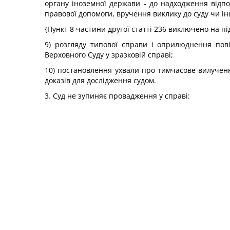
органу іноземної держави - до надходження відпо
правової допомоги, вручення виклику до суду чи ін
{Пункт 8 частини другої статті 236 виключено на пі
9) розгляду типової справи і оприлюднення пов
Верховного Суду у зразковій справі;
10) постановлення ухвали про тимчасове вилучен
доказів для дослідження судом.
3. Суд не зупиняє провадження у справі: