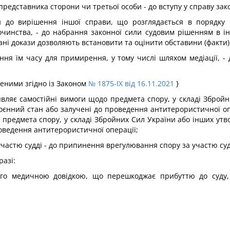
представника сторони чи третьої особи - до вступу у справу за
ви до вирішення іншої справи, що розглядається в порядку 
очинства, - до набрання законної сили судовим рішенням в ін
ані докази дозволяють встановити та оцінити обставини (факти),
ння їм часу для примирення, у тому числі шляхом медіації, - 
сеними згідно із Законом
№ 1875-IX від 16.11.2021
}
являє самостійні вимоги щодо предмета спору, у складі Зброй
оєнний стан або залучені до проведення антитерористичної о
о предмета спору, у складі Збройних Сил України або інших утв
оведення антитерористичної операції;
частю судді - до припинення врегулювання спору за участю суд
разі:
ого медичною довідкою, що перешкоджає прибуттю до суду,