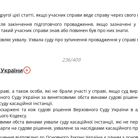
ругої цієї статті, якщо учасник справи веде справу через свого
сля закінчення підготовчого провадження, якщо зазначені у
 такий учасник справи знав або повинен був про них знати.
овляє ухвалу. Ухвала суду про зупинення провадження у справі
236/409
 України
праві, а також особи, які не брали участі у справі, якщо суд в
ного Суду України за винятковими обста винами судові рішення
уду касаційної інстанції.
каржені та кож судові рішення Верховного Суду України в а
ього Кодексу.
вими обста винами ухвали суду касаційної інстанції, які не 
карги на судове рішення, ухвалене за наслідками касаційного п
ішення відповідно до Основного Закону України є одним з осно