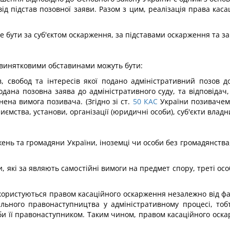
від підстав позовної заяви. Разом з цим, реалізація права ка
бути за суб'єктом оскарження, за підставами оскарження та за 
 винятковими обставинами можуть бути:
в, свобод та інтересів якої подано адміністративний позов до
ана позовна заява до адміністративного суду, та відповідач, 
ена вимога позивача. (Згідно зі ст.
50
КАС
України позивачем 
иємства, установи, організації (юридичні особи), суб'єкти влад
жень та громадяни України, іноземці чи особи без громадянства,
соби, які за являють самостійні вимоги на предмет спору, треті о
, користуються правом касаційного оскарження незалежно від фак
ного правонаступництва у адміністративному процесі, тобто
соби її правонаступником. Таким чином, правом касаційного ос