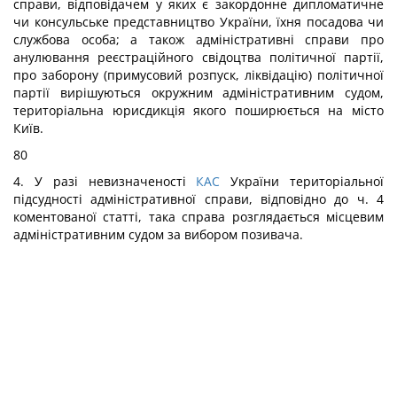
справи, відповідачем у яких є закордонне дипломатичне
чи консульське представництво України, їхня посадова чи
службова особа; а також адміністративні справи про
анулювання реєстраційного свідоцтва політичної партії,
про заборону (примусовий розпуск, ліквідацію) політичної
партії вирішуються окружним адміністративним судом,
територіальна юрисдикція якого поширюється на місто
Київ.
80
4. У разі невизначеності
КАС
України територіальної
підсудності адміністративної справи, відповідно до ч. 4
коментованої статті, така справа розглядається місцевим
адміністративним судом за вибором позивача.