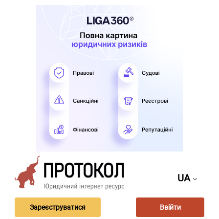
UA
Зареєструватися
Ввійти