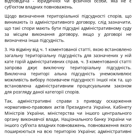
відповідача - юридичної чи фізичної особи, яка не є
суб'єктом владних повноважень.
Щодо визначення територіальної підсудності спорів, що
виникають із адміністративного договору, слід зазначити,
що такі спори мають бути підсудні адміністративному суду
за місцем виконання договору, якщо у договорі не
визначена інша підсудність.
3. На відміну від ч. 1 коментованої статті, якою встановлено
загальну територіальну підсудність для зазначених у ній
кате горій адміністративних справ, ч. З коментованої статті
запрова джує виключну територіальну підсудність.
Виключна територі альна підсудність унеможливлює
можливість вибору позивачем підсудності іншої ніж та, що
встановлена адміністративним процесуальним законом
для розгляду даної категорії спорів.
Так, адміністративні справи з приводу оскарження
нормативно-правових актів Президента України, Кабінету
Міністрів України, міністерства чи іншого центрального
органу виконавчої влади, Національного банку України чи
іншого суб'єкта владних повноважень, повноваження якого
поширюються на всю територію України; адміністративні