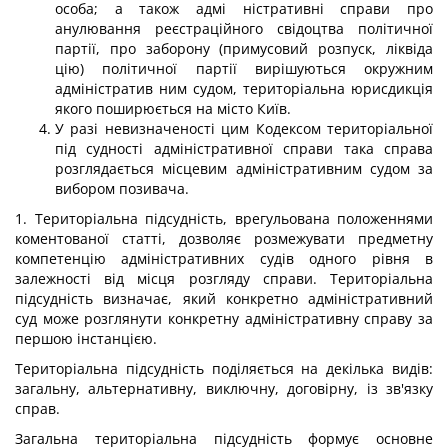
особа; а також адмі ністративні справи про
анулювання реєстраційного свідоцтва політичної
партії, про заборону (примусовий розпуск, ліквіда
цію) політичної партії вирішуються окружним
адміністратив ним судом, територіальна юрисдикція
якого поширюється на місто Київ.
У разі невизначеності цим Кодексом територіальної
під судності адміністративної справи така справа
розглядається місцевим адміністративним судом за
вибором позивача.
1. Територіальна підсудність, врегульована положеннями
коментованої статті, дозволяє розмежувати предметну
компетенцію адміністративних судів одного рівня в
залежності від місця розгляду справи. Територіальна
підсудність визначає, який конкретно адміністративний
суд може розглянути конкретну адміністративну справу за
першою інстанцією.
Територіальна підсудність поділяється на декілька видів:
загальну, альтернативну, виключну, договірну, із зв'язку
справ.
Загальна територіальна підсудність формує основне