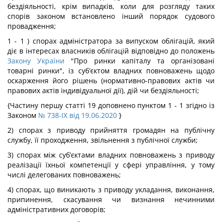
бездіяльності, крім випадків, коли для розгляду таких
спорів законом встановлено інший порядок судового
провадження;
1 - 1 ) спорах адміністратора за випуском облігацій, який
діє в інтересах власників облігацій відповідно до положень
Закону України
"Про ринки капіталу та організовані
товарні ринки", із суб’єктом владних повноважень щодо
оскарження його рішень (нормативно-правових актів чи
правових актів індивідуальної дії), дій чи бездіяльності;
{Частину першу статті 19 доповнено пунктом 1 - 1 згідно із
Законом
№ 738-IX від 19.06.2020
}
2) спорах з приводу прийняття громадян на публічну
службу, її проходження, звільнення з публічної служби;
3) спорах між суб’єктами владних повноважень з приводу
реалізації їхньої компетенції у сфері управління, у тому
числі делегованих повноважень;
4) спорах, що виникають з приводу укладання, виконання,
припинення, скасування чи визнання нечинними
адміністративних договорів;