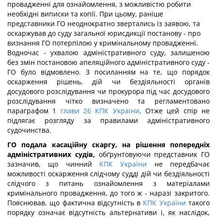
провадженні для ознайомлення, з можливістю робити
необхідні виписки та копії. При цьому, раніше
представники ГО неоднократно звертались із заявою, та
оскаржував до суду загальної юрисдикції постанову - про
визнання ГО потерпілою у кримінальному провадженні.
Водночас - ухвалою адміністративного суду, залишеною
без змін постановою апеляційного адміністративного суду -
ГО було відмовлено. З посиланням на те, що порядок
оскарження рішень, дій чи бездіяльності органів
досудового розслідування чи прокурора під час досудового
розслідування чітко визначено та регламентовано
параграфом 1
глави 26 КПК України
. Отже цей спір не
підлягає розгляду за правилами адміністративного
судочинства.
ГО подала касаційну скаргу, на рішення попередніх
адміністративних судів,
обґрунтовуючи представник ГО
зазначив, що чинний
КПК України
не передбачає
можливості оскарження слідчому судді дій чи бездіяльності
слідчого з питань ознайомлення з матеріалами
кримінального провадження, до того ж - наразі закритого.
Пояснював, що фактична відсутність в
КПК України
такого
порядку означає відсутність альтернативи і, як наслідок,