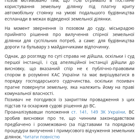
Позов мотивовано тим, що ТОВ отримало в постійне
користування земельну ділянку під платну криту
автомобільну стоянку на умові подальшого будівництва
еспланади в межах відведеної земельної ділянки.
На момент звернення із позовом до суду, міськрадою
прийнято рішення про вилучення спірної земельної
ділянки для суспільних потреб, а саме: для будівництва
дороги та бульвару з майданчиками відпочинку.
Однак, до розгляду по суті справа не дійшла, оскільки і суд
першої інстанції, і суд апеляційної інстанції дійшли до
висновку, що вказаний спір не є публічно-правовим
спором в розумінні КАС України та має вирішуватися в
порядку господарського судочинства, оскільки позивач
прагне повернути земельну, яка належить йому на праві
комунальної власності.
Позивач не погодився із закриттям провадження з цих
підстав та оскаржив судові рішення до ВС.
Проаналізувавши положення
ст. 141,
149 ЗК України,
ВС
зробив висновки про те, що чинним законодавством
предбачено і розмежовано (за підставами та порядком)
процедури вилучення і примусового відчуження земельних
ділянок.
Читати повністю