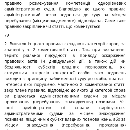
правило розмежування компетенції однорівневих
адміністративних судів. Відповідно до цього правила
адміністративний позов подається до суду за місцем
перебування (місцезнаходженням) відповідача. Саме таке
правило закріплене ч.І статті, що коментується.
79
2. Виняток із цього правила складають категорії справ, за
значені у ч. 2 коментованої статті. Так, при визначенні
терито ріальної підсудності з приводу оскарження
правових актів ін дивідуальної дії, а також дій чи
бездіяльності суб'єктів владних повноважень, які
стосуються інтересів конкретної особи, зако нодавець
виходив з принципу наближеності суду до особи, пра ва і
інтереси якої порушено. Частиною 2 коментованої статті
закріплене правило, відповідно до якого ці категорії справ
ви рішуються адміністративними судами за місцем
проживання (перебування, знаходження) позивача. Усі
інші адміністратив ні справи вирішуються
адміністративними судами за місцем знаходження
позивача, якщо ним є суб'єкт владних повнова жень, або за
місцем знаходження (перебування, проживання)