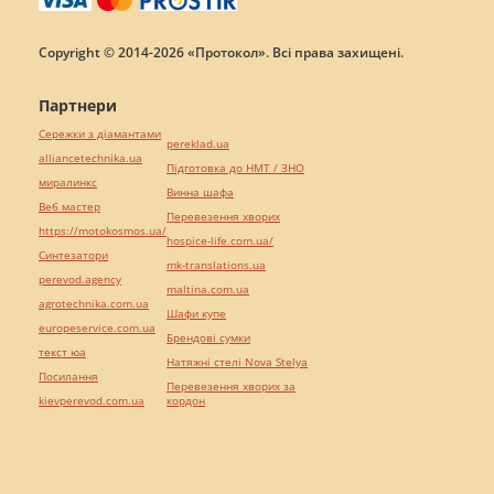
Copyright © 2014-2026 «Протокол». Всі права захищені.
Партнери
Сережки з діамантами
pereklad.ua
alliancetechnika.ua
Підготовка до НМТ / ЗНО
миралинкс
Винна шафа
Веб мастер
Перевезення хворих
https://motokosmos.ua/
hospice-life.com.ua/
Синтезатори
mk-translations.ua
perevod.agency
maltina.com.ua
agrotechnika.com.ua
Шафи купе
europeservice.com.ua
Брендові сумки
текст юа
Натяжні стелі Nova Stelya
Посилання
Перевезення хворих за
kievperevod.com.ua
кордон