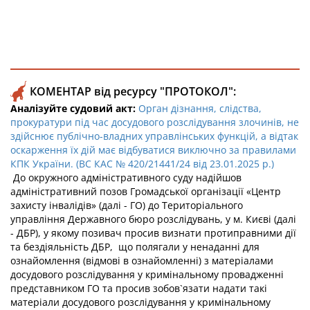
КОМЕНТАР від ресурсу "ПРОТОКОЛ":
Аналізуйте судовий акт:
Орган дізнання, слідства,
прокуратури під час досудового розслідування злочинів, не
здійснює публічно-владних управлінських функцій, а відтак
оскарження їх дій має відбуватися виключно за правилами
КПК України. (ВС КАС № 420/21441/24 від 23.01.2025 р.)
До окружного адміністративного суду надійшов
адміністративний позов Громадської організації «Центр
захисту інвалідів» (далі - ГО) до Територіального
управління Державного бюро розслідувань, у м. Києві (далі
- ДБР), у якому позивач просив визнати протиправними дії
та бездіяльність ДБР, що полягали у ненаданні для
ознайомлення (відмові в ознайомленні) з матеріалами
досудового розслідування у кримінальному провадженні
представником ГО та просив зобов`язати надати такі
матеріали досудового розслідування у кримінальному