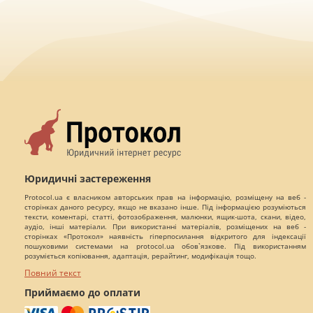
Юридичні застереження
Protocol.ua є власником авторських прав на інформацію, розміщену на веб -
сторінках даного ресурсу, якщо не вказано інше. Під інформацією розуміються
тексти, коментарі, статті, фотозображення, малюнки, ящик-шота, скани, відео,
аудіо, інші матеріали. При використанні матеріалів, розміщених на веб -
сторінках «Протокол» наявність гіперпосилання відкритого для індексації
пошуковими системами на protocol.ua обов`язкове. Під використанням
розуміється копіювання, адаптація, рерайтинг, модифікація тощо.
Повний текст
Приймаємо до оплати