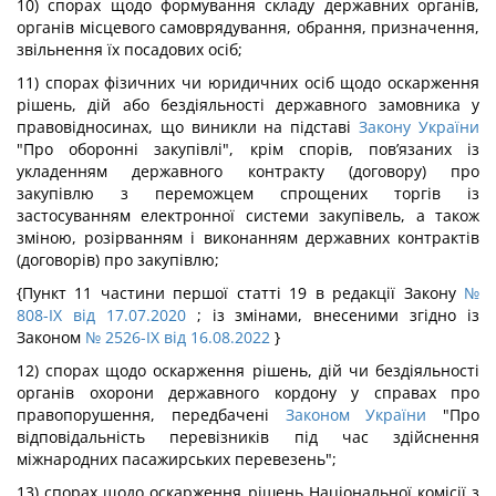
10) спорах щодо формування складу державних органів,
органів місцевого самоврядування, обрання, призначення,
звільнення їх посадових осіб;
11) спорах фізичних чи юридичних осіб щодо оскарження
рішень, дій або бездіяльності державного замовника у
правовідносинах, що виникли на підставі
Закону України
"Про оборонні закупівлі", крім спорів, пов’язаних із
укладенням державного контракту (договору) про
закупівлю з переможцем спрощених торгів із
застосуванням електронної системи закупівель, а також
зміною, розірванням і виконанням державних контрактів
(договорів) про закупівлю;
{Пункт 11 частини першої статті 19 в редакції Закону
№
808-IX від 17.07.2020
; із змінами, внесеними згідно із
Законом
№ 2526-IX від 16.08.2022
}
12) спорах щодо оскарження рішень, дій чи бездіяльності
органів охорони державного кордону у справах про
правопорушення, передбачені
Законом України
"Про
відповідальність перевізників під час здійснення
міжнародних пасажирських перевезень";
13) спорах щодо оскарження рішень Національної комісії з