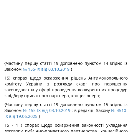
{Частину першу статті 19 доповнено пунктом 14 згідно із
Законом
№ 155-IX від 03.10.2019
}
15) спорах щодо оскарження рішень Антимонопольного
комітету України з розгляду скарг про порушення
законодавства у сфері проведення конкурентних процедур
з відбору приватного партнера, концесіонера;
{Частину першу статті 19 доповнено пунктом 15 згідно із
Законом
№ 155-IX від 03.10.2019
; в редакції Закону
№ 4510-
IX від 19.06.2025
}
15 - 1 ) спорах щодо оскарження законності укладення
договору публічно-приватного партнерства, концесійного