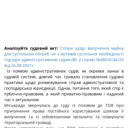
Аналізуйте судовий акт:
Спори щодо вилучення майна
для суспільних потреб чи з мотивів суспільної необхідності
підсудні адміністративним судам (ВС у справі №480/4146/20
від 26.08.2021).
Із появою адміністративних судів, як окремої ланки в
судовій системі, довгий час тривало становлення судової
практики щодо розмежування справ адміністративної та
господарської юрисдикції. Однак, питання того, який спір є
публічно-правовим, а який приватно-правовим і наданий
час є актуальним.
Міськрада звернулась до суду із позовом до ТОВ про
припинення права постійного користування шляхом її
вилучення та із зобов’язанням звільнити та повернути
територіальній громаді.