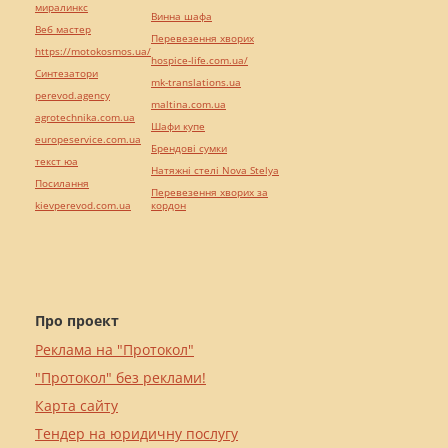
миралинкс
Винна шафа
Веб мастер
Перевезення хворих
https://motokosmos.ua/
hospice-life.com.ua/
Синтезатори
mk-translations.ua
perevod.agency
maltina.com.ua
agrotechnika.com.ua
Шафи купе
europeservice.com.ua
Брендові сумки
текст юа
Натяжні стелі Nova Stelya
Посилання
Перевезення хворих за
kievperevod.com.ua
кордон
Про проект
Реклама на "Протокол"
"Протокол" без реклами!
Карта сайту
Тендер на юридичну послугу