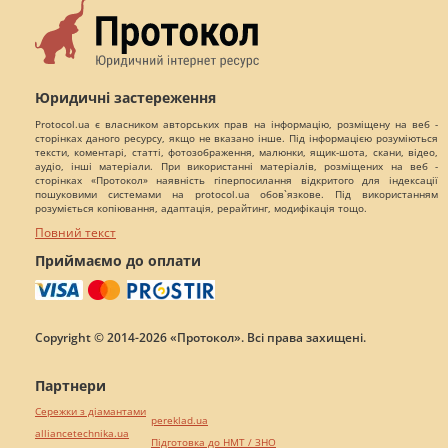
Юридичні застереження
Protocol.ua є власником авторських прав на інформацію, розміщену на веб -
сторінках даного ресурсу, якщо не вказано інше. Під інформацією розуміються
тексти, коментарі, статті, фотозображення, малюнки, ящик-шота, скани, відео,
аудіо, інші матеріали. При використанні матеріалів, розміщених на веб -
сторінках «Протокол» наявність гіперпосилання відкритого для індексації
пошуковими системами на protocol.ua обов`язкове. Під використанням
розуміється копіювання, адаптація, рерайтинг, модифікація тощо.
Повний текст
Приймаємо до оплати
Copyright © 2014-2026 «Протокол». Всі права захищені.
Партнери
Сережки з діамантами
pereklad.ua
alliancetechnika.ua
Підготовка до НМТ / ЗНО