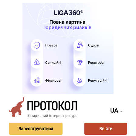
UA
Зареєструватися
Ввійти