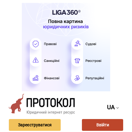
UA
Зареєструватися
Ввійти