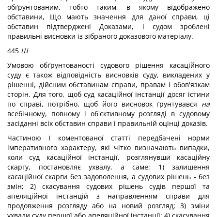
обґрунтованим, тобто таким, в якому відображено
обставини, Що мають значення для даної справи, ці
обставин підтверджені Доказами, і судом зроблені
правильні висновки із зібраного доказового матеріалу.
445
Ш
Умовою обґрунтованості судового рішення касаційного
суду є також відповідність висновків суду, викладених у
рішенні, дійсним обставинам справи, правам і обов'язкам
сторін. Для того, щоб суд касаційної інстанції досяг істини
по справі, потрібно, щоб його висновок ґрунтувався
на
всебічному, повному і об'єктивному розгляді в судовому
засіданні всіх обставин справи і правильній оцінці доказів.
Частиною І коментованої статті передбачені норми
імперативного характеру, які чітко визначають випадки,
коли суд касаційної інстанції, розглянувши касаційну
скаргу, постановляє ухвалу, а саме: 1) залишення
касаційної скарги без задоволення, а судових рішень - без
змін; 2) скасування судових рішень судів першої та
апеляційної інстанцій з направленням справи для
продовження розгляду або на новий розгляд; 3) зміни
ухвали суду першої або апеляційної інстанції; 4) скасування