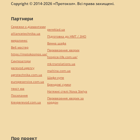
Copyright © 2014-2026 «Протокол». Всі права захищені.
Партнери
Сережки з діамантами
pereklad.ua
alliancetechnika.ua
Підготовка до НМТ / ЗНО
миралинкс
Винна шафа
Веб мастер
Перевезення хворих
https://motokosmos.ua/
hospice-life.com.ua/
Синтезатори
mk-translations.ua
perevod.agency
maltina.com.ua
agrotechnika.com.ua
Шафи купе
europeservice.com.ua
Брендові сумки
текст юа
Натяжні стелі Nova Stelya
Посилання
Перевезення хворих за
kievperevod.com.ua
кордон
Про проект