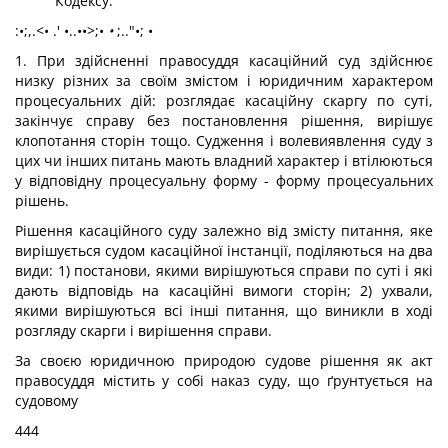
Кодексу.
:•;,.<• .' •..••>;•
•
;.."•; •
1. При здійсненні правосуддя касаційний суд здійснює
низку різних за своїм змістом і юридичним характером
процесуальних дій: розглядає касаційну скаргу по суті,
закінчує справу без постановлення рішення, вирішує
клопотання сторін тощо. Судження і волевиявлення суду з
цих чи інших питань мають владний характер і втілюються
у відповідну процесуальну форму - форму процесуальних
рішень.
Рішення касаційного суду залежно від змісту питання, яке
вирішується судом касаційної інстанції, поділяються на два
види: 1) постанови, якими вирішуються справи по суті і які
дають відповідь на касаційні вимоги сторін; 2) ухвали,
якими вирішуються всі інші питання, що виникли в ході
розгляду скарги і вирішення справи.
За своєю юридичною природою судове рішення як акт
правосуддя містить у собі наказ суду, що ґрунтується на
судовому
444