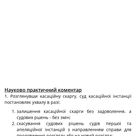
Науково практичний коментар
1. Розглянувши касаційну скаргу, суд касаційної інстанції
постановляє ухвалу в разі:
залишення касаційної скарги без задоволення, а
судових ршень - без змін;
скасування судових рішень судів першої та
апеляційної інстанцій з направленням справи для
продовження розгляду або на новий розгляд;