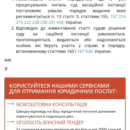
процесуальних питань суд касаційної інстанції
постановляє ухвали, порядок видання яких
регламентується п. 13 статті 3, статтями 155,
157
214
215
222
228
230
231
КАС
України.
Відповідно до коментованої статті судові рішення
суду ка саційної інстанції ухвалюються,
проголошуються, видаються або надсилаються
особам, які беруть участь у справі, в порядку,
встановленому статтями 160 і
167
КАС
України.
446
В
КОРИСТУЙТЕСЯ НАШИМИ СЕРВІСАМИ
ДЛЯ ОТРИМАННЯ ЮРИДИЧНИХ ПОСЛУГ:
БЕЗКОШТОВНА КОНСУЛЬТАЦІЯ
Швидку відповідь на Ваш юридичний питання допоможе
зорієнтуватися в подальших діях.
ОГОЛОСІТЬ ВЛАСНИЙ ТЕНДЕР
Та отримаєте вигідну пропозицію від більш ніж 5000 юристів