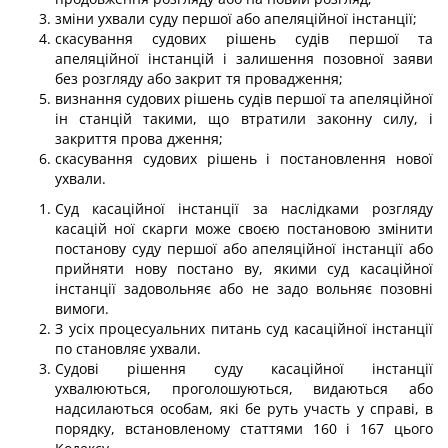
зміни ухвали суду першої або апеляційної інстанції;
скасування судових рішень судів першої та
апеляційної інстанцій і залишення позовної заяви
без розгляду або закрит тя провадження;
визнання судових рішень судів першої та апеляційної
ін станцій такими, що втратили законну силу, і
закриття прова дження;
скасування судових рішень і постановлення нової
ухвали.
Суд касаційної інстанції за наслідками розгляду
касацій ної скарги може своєю постановою змінити
постанову суду першої або апеляційної інстанції або
прийняти нову постано ву, якими суд касаційної
інстанції задовольняє або не задо вольняє позовні
вимоги.
З усіх процесуальних питань суд касаційної інстанції
по становляє ухвали.
Судові рішення суду касаційної інстанції
ухвалюються, проголошуються, видаються або
надсилаються особам, які бе руть участь у справі, в
порядку, встановленому статтями 160 і 167 цього