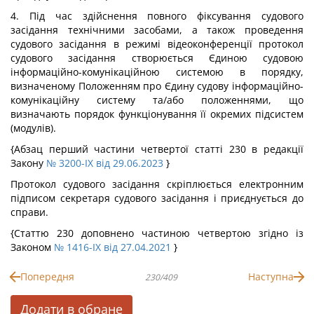
4. Під час здійснення повного фіксування судового
засідання технічними засобами, а також проведення
судового засідання в режимі відеоконференції протокол
судового засідання створюється Єдиною судовою
інформаційно-комунікаційною системою в порядку,
визначеному Положенням про Єдину судову інформаційно-
комунікаційну систему та/або положеннями, що
визначають порядок функціонування її окремих підсистем
(модулів).
{Абзац перший частини четвертої статті 230 в редакції
Закону
№ 3200-IX від 29.06.2023
}
Протокол судового засідання скріплюється електронним
підписом секретаря судового засідання і приєднується до
справи.
{Статтю 230 доповнено частиною четвертою згідно із
Законом
№ 1416-IX від 27.04.2021
}
Попередня
Наступна
230/409
Додати в обране