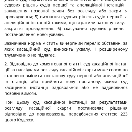
судових рішень судів першої та апеляційної інстанцій і
залишення позовної заяви без розгляду або закриття
провадження; 5) визнання судових рішень судів першої та
апеляційної інстанцій такими, що втратили законну силу, і
закриття провадження; 6) скасування судових рішень і
постановлення нової ухвали.
Зазначена норма містить вичерпний перелік обставин, за
яких касаційний суд виносить ухвалу, і розширеному
тлумаченню не підлягає.
2. Відповідно до коментованої статті, суд касаційної інстан
ції за наслідками розгляду касаційної скарги може своєю по
становою змінити постанову суду першої або апеляційної
ін станції, або прийняти нову постанову, якими суд
касаційної інстанції задовольняє або не задовольняє
позовні вимоги.
При цьому суд касаційної інстанції за результатами
розгляду касаційної скарги постановляє рішення
відповідно до повноважень, передбачених статтею 223
цього Кодексу.