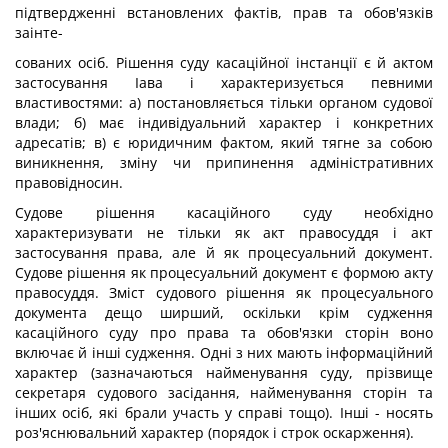
підтвердженні встановлених фактів, прав та обов'язків
заінте-
сованих осіб. Рішення суду касаційної інстанції є й актом
застосування Іава і характеризується певними
властивостями: а) постановляється тільки органом судової
влади; б) має індивідуальний характер і конкретних
адресатів; в) є юридичним фактом, який тягне за собою
виникнення, зміну чи припинення адміністративних
правовідносин.
Судове рішення касаційного суду необхідно
характеризувати не тільки як акт правосуддя і акт
застосування права, але й як процесуальний документ.
Судове рішення як процесуальний документ є формою акту
правосуддя. Зміст судового рішення як процесуального
документа дещо ширший, оскільки крім судження
касаційного суду про права та обов'язки сторін воно
включає й інші судження. Одні з них мають інформаційний
характер (зазначаються найменування суду, прізвище
секретаря судового засідання, найменування сторін та
інших осіб, які брали участь у справі тощо). Інші - носять
роз'яснювальний характер (порядок і строк оскарження).