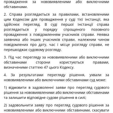
провадження за нововиявленими або виключними
обставинами.
2. Справа розглядається за правилами, встановленими
цим Кодексом для провадження у суді тієї інстанції, яка
здійснює перегляд. В суді першої інстанції справа
розглядається у порядку спрощеного позовного
провадження з повідомленням учасників справи. Неявка
заявника або інших учасників справи, належним чином
повідомлених про дату, час і місце розгляду справи, не
перешкоджає судовому розгляду.
3. Під час перегляду за нововиявленими або виключними
обставинами сторони користуються правами,
визначеними статтею 47 цього Кодексу.
4. За результатами перегляду рішення, ухвали за
нововиявленими або виключними обставинами суд може:
1) відмовити в задоволенні заяви про перегляд судового
рішення за нововиявленими або виключними обставинами
та залишити відповідне судове рішення в силі;
2) задовольнити заяву про перегляд судового рішення за
нововиявленими або виключними обставинами, скасувати