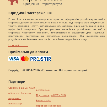
Юридичні застереження
Protocol.ua є власником авторських прав на інформацію, розміщену на веб -
сторінках даного ресурсу, якщо не вказано інше. Під інформацією розуміються
тексти, коментарі, статті, фотозображення, малюнки, ящик-шота, скани, відео,
аудіо, інші матеріали. При використанні матеріалів, розміщених на веб -
сторінках «Протокол» наявність гіперпосилання відкритого для індексації
пошуковими системами на protocol.ua обов`язкове. Під використанням
розуміється копіювання, адаптація, рерайтинг, модифікація тощо.
Повний текст
Приймаємо до оплати
Copyright © 2014-2026 «Протокол». Всі права захищені.
Партнери
Сережки з діамантами
pereklad.ua
alliancetechnika.ua
Підготовка до НМТ / ЗНО
миралинкс
Винна шафа
Веб мастер
Перевезення хворих