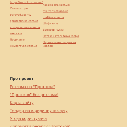
https://motokosmos.ua/
hospice-life.com.ua/
Синтезатори
mk-translations.ua
perevod.agency
maltina.com.ua
agrotechnika.com.ua
Шафи купе
europeservice.com.ua
Брендові сумки
текст юа
Натяжні стелі Nova Stelya
Посилання
Перевезення хворих за
kievperevod.com.ua
кордон
Про проект
Реклама на "Протокол"
"Протокол" без реклами!
Карта сайту
Тендер на юридичну послугу
Угода користувача
Допомогти ресурсу "Протокол"