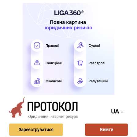
UA
Зареєструватися
Ввійти