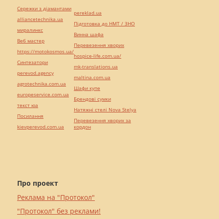
Сережки з діамантами
pereklad.ua
alliancetechnika.ua
Підготовка до НМТ / ЗНО
миралинкс
Винна шафа
Веб мастер
Перевезення хворих
https://motokosmos.ua/
hospice-life.com.ua/
Синтезатори
mk-translations.ua
perevod.agency
maltina.com.ua
agrotechnika.com.ua
Шафи купе
europeservice.com.ua
Брендові сумки
текст юа
Натяжні стелі Nova Stelya
Посилання
Перевезення хворих за
kievperevod.com.ua
кордон
Про проект
Реклама на "Протокол"
"Протокол" без реклами!