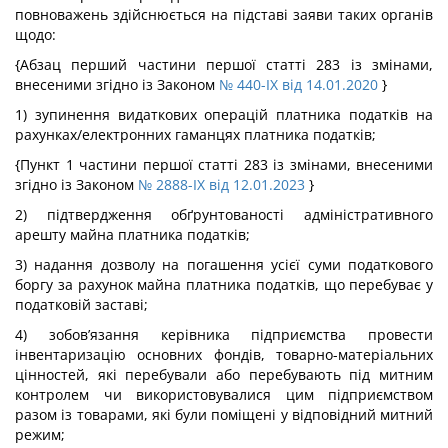
повноважень здійснюється на підставі заяви таких органів
щодо:
{Абзац перший частини першої статті 283 із змінами,
внесеними згідно із Законом
№ 440-IX від 14.01.2020
}
1) зупинення видаткових операцій платника податків на
рахунках/електронних гаманцях платника податків;
{Пункт 1 частини першої статті 283 із змінами, внесеними
згідно із Законом
№ 2888-IX від 12.01.2023
}
2) підтвердження обґрунтованості адміністративного
арешту майна платника податків;
3) надання дозволу на погашення усієї суми податкового
боргу за рахунок майна платника податків, що перебуває у
податковій заставі;
4) зобов’язання керівника підприємства провести
інвентаризацію основних фондів, товарно-матеріальних
цінностей, які перебували або перебувають під митним
контролем чи використовувалися цим підприємством
разом із товарами, які були поміщені у відповідний митний
режим;