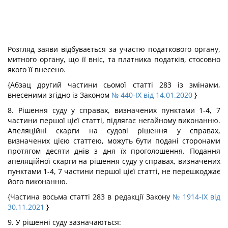
Розгляд заяви відбувається за участю податкового органу,
митного органу, що її вніс, та платника податків, стосовно
якого її внесено.
{Абзац другий частини сьомої статті 283 із змінами,
внесеними згідно із Законом
№ 440-IX від 14.01.2020
}
8. Рішення суду у справах, визначених пунктами 1-4, 7
частини першої цієї статті, підлягає негайному виконанню.
Апеляційні скарги на судові рішення у справах,
визначених цією статтею, можуть бути подані сторонами
протягом десяти днів з дня їх проголошення. Подання
апеляційної скарги на рішення суду у справах, визначених
пунктами 1-4, 7 частини першої цієї статті, не перешкоджає
його виконанню.
{Частина восьма статті 283 в редакції Закону
№ 1914-IX від
30.11.2021
}
9. У рішенні суду зазначаються: