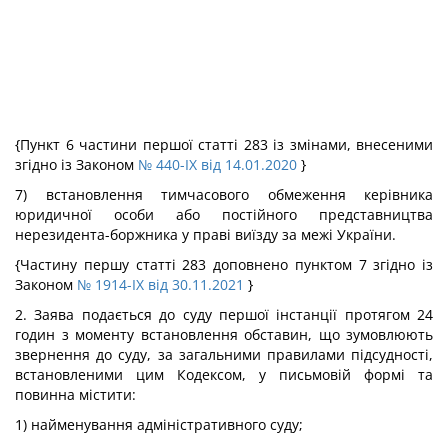
{Пункт 6 частини першої статті 283 із змінами, внесеними
згідно із Законом
№ 440-IX від 14.01.2020
}
7) встановлення тимчасового обмеження керівника
юридичної особи або постійного представництва
нерезидента-боржника у праві виїзду за межі України.
{Частину першу статті 283 доповнено пунктом 7 згідно із
Законом
№ 1914-IX від 30.11.2021
}
2. Заява подається до суду першої інстанції протягом 24
годин з моменту встановлення обставин, що зумовлюють
звернення до суду, за загальними правилами підсудності,
встановленими цим Кодексом, у письмовій формі та
повинна містити:
1) найменування адміністративного суду;