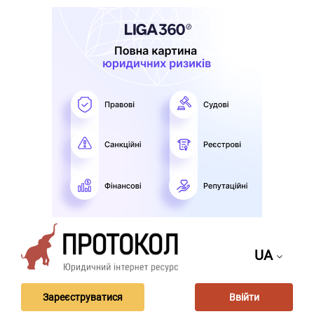
UA
Зареєструватися
Ввійти