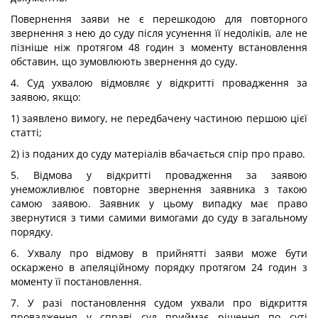
Повернення заяви не є перешкодою для повторного
звернення з нею до суду після усунення її недоліків, але не
пізніше ніж протягом 48 годин з моменту встановлення
обставин, що зумовлюють звернення до суду.
4. Суд ухвалою відмовляє у відкритті провадження за
заявою, якщо:
1) заявлено вимогу, не передбачену частиною першою цієї
статті;
2) із поданих до суду матеріалів вбачається спір про право.
5. Відмова у відкритті провадження за заявою
унеможливлює повторне звернення заявника з такою
самою заявою. Заявник у цьому випадку має право
звернутися з тими самими вимогами до суду в загальному
порядку.
6. Ухвалу про відмову в прийнятті заяви може бути
оскаржено в апеляційному порядку протягом 24 годин з
моменту її постановлення.
7. У разі постановлення судом ухвали про відкриття
провадження у справі суд приймає рішення по суті