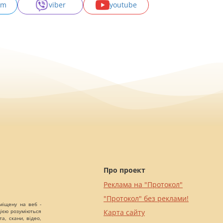
am
viber
youtube
Про проект
Реклама на "Протокол"
"Протокол" без реклами!
міщену на веб -
цією розуміються
Карта сайту
а, скани, відео,