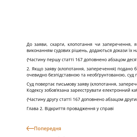
До заяви, скарги, клопотання чи заперечення, я
виконанням судових рішень, додаються докази їх н
{Частину першу статті 167 доповнено абзацом деся
2. Якщо заяву (клопотання, заперечення) подано бе
очевидно безпідставною та необґрунтованою, суд п
Суд повертає письмову заяву (клопотання, заперечен
Кодексу зобов’язана зареєструвати електронний каб
{Частину другу статті 167 доповнено абзацом други
Глава 2. Відкриття провадження у справі
Попередня