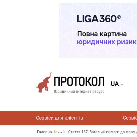
UA
Сервіси для клієнтів
Серві
...
Головна
Стаття 167. Загальні вимоги до форми 