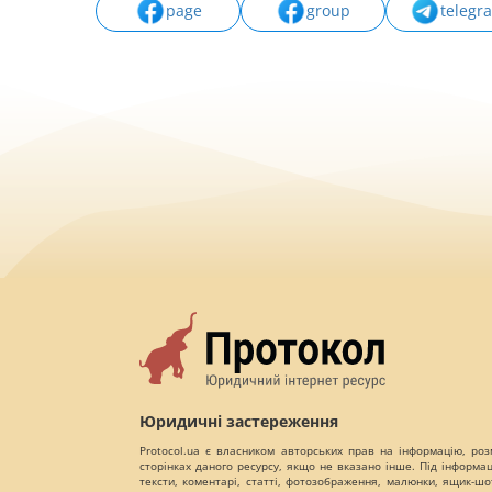
page
group
telegr
Юридичні застереження
Protocol.ua є власником авторських прав на інформацію, роз
сторінках даного ресурсу, якщо не вказано інше. Під інформа
тексти, коментарі, статті, фотозображення, малюнки, ящик-шот