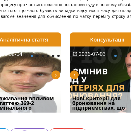
 процесу про час виготовлення постанови суду в повному обсяз
 із того, що часто бувають випадки відсутності часу для скла
 вагоме значення для обчислення по чатку перебігу строку а
Аналітична стаття
Консультації
08-06
26-08-04
2026-05-25
2026-08-06
2026-08-04
2026-07-03
2026-07-30
уд встановив для
вживання впливом
Кого з юристів замінить
Документи, на яких не
Переоформлення
Нові критерії для
Восьмий ААС фак
одування шкоди
статтею 369-2
ШІ, а хто зароблятиме
проставляється
відстрочки за іншою
бронювання на
підтвердив, що 
с
мінального
міль
апостиль: пер
підставою: нов
підприємствах, що
може скас