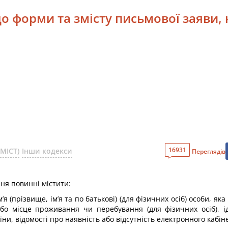
до форми та змісту письмової заяви
16931
МІСТ)
Інши кодекси
Переглядів
ня повинні містити:
’я (прізвище, ім’я та по батькові) (для фізичних осіб) особи, я
 або місце проживання чи перебування (для фізичних осіб), 
ни, відомості про наявність або відсутність електронного кабіне