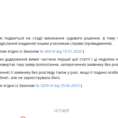
кі подаються на стадії виконання судового рішення, в тому 
адіслання (надання) іншим учасникам справи (провадження).
тим згідно із Законом
№ 460-IX від 15.01.2020
}
з додержання вимог частини першої цієї статті і ці недоліки 
овертає таку заяву (клопотання, заперечення) заявнику без роз
ня) її заявнику без розгляду також у разі, якщо її подано особо
інет, але не зареєструвала його.
м згідно із Законом
№ 3200-IX від 29.06.2023
}
167/409