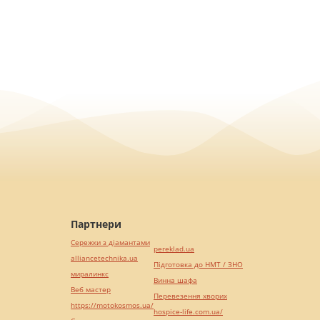
Партнери
Сережки з діамантами
pereklad.ua
alliancetechnika.ua
Підготовка до НМТ / ЗНО
миралинкс
Винна шафа
Веб мастер
Перевезення хворих
https://motokosmos.ua/
hospice-life.com.ua/