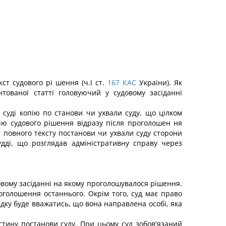
т судового рі шення (ч.І ст.
167
КАС
України). Як
ованої статті головуючий у судовому засіданні
в суді копію по станови чи ухвали суду, що цілком
пію судового рішення відразу після проголошен ня
і повного тексту постанови чи ухвали суду сторони
удді, що розглядав адміністративну справу через
довому засіданні на якому проголошувалося рішення.
роголошення останнього. Окрім того, суд має право
адку буде вважатись, що вона направлена особі, яка
стину постанови суду. При цьому суд зобов'язаний