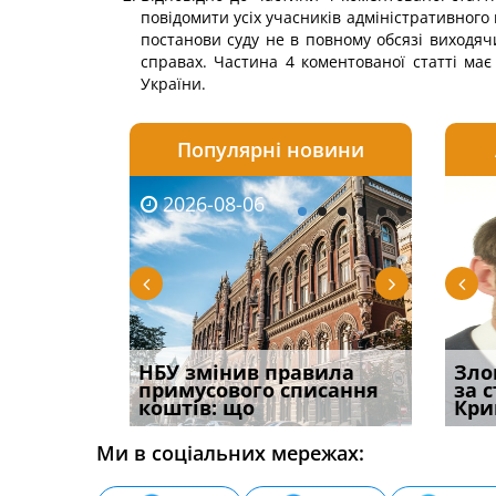
повідомити усіх учасників адміністративного
постанови суду не в повному обсязі виходячи
справах. Частина 4 коментованої статті має
України.
Популярні новини
2026-08-06
2026-08-03
2026-
20
і
НБУ змінив правила
Водії можуть отримати
Якщо с
Зло
способом
примусового списання
компенсацію за
відшк
за 
вих
коштів: що
незаконні дії
наявні
Кри
Ми в соціальних мережах: