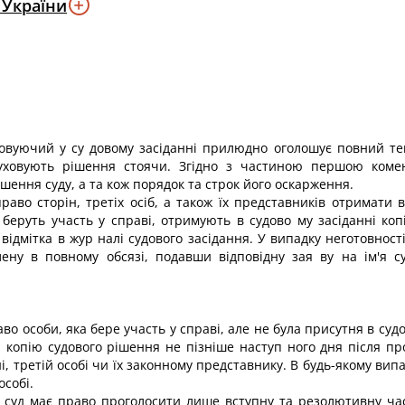
 України
ловуючий у су довому засіданні прилюдно оголошує повний текс
уховують рішення стоячи. Згідно з частиною першою комент
шення суду, а та кож порядок та строк його оскарження.
раво сторін, третіх осіб, а також їх представників отримати 
 беруть участь у справі, отримують в судово му засіданні ко
відмітка в жур налі судового засідання. У випадку неготовност
ену в повному обсязі, подавши відповідну зая ву на ім'я с
во особи, яка бере участь у справі, але не була присутня в су
бі копію судового рішення не пізніше наступ ного дня після п
, третій особі чи їх законному представнику. В будь-якому вип
особі.
і суд має право проголосити лише вступну та резолютивну ча