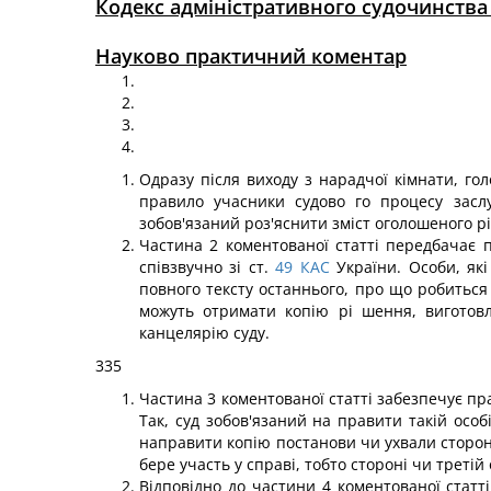
Кодекс адміністративного судочинства
Науково практичний коментар
Одразу після виходу з нарадчої кімнати, го
правило учасники судово го процесу засл
зобов'язаний роз'яснити зміст оголошеного рі
Частина 2 коментованої статті передбачає п
співзвучно зі ст.
49
КАС
України. Особи, які
повного тексту останнього, про що робиться 
можуть отримати копію рі шення, виготовл
канцелярію суду.
335
Частина 3 коментованої статті забезпечує пра
Так, суд зобов'язаний на правити такій осо
направити копію постанови чи ухвали стороні
бере участь у справі, тобто стороні чи третій 
Відповідно до частини 4 коментованої статт