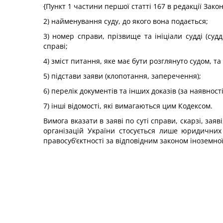
{Пункт 1 частини першої статті 167 в редакції Зако
2) найменування суду, до якого вона подається;
3) номер справи, прізвище та ініціали судді (су
справі;
4) зміст питання, яке має бути розглянуто судом, т
5) підстави заяви (клопотання, заперечення);
6) перелік документів та інших доказів (за наявнос
7) інші відомості, які вимагаються цим Кодексом.
Вимога вказати в заяві по суті справи, скарзі, за
організацій України стосується лише юридичних
правосуб’єктності за відповідним законом іноземної