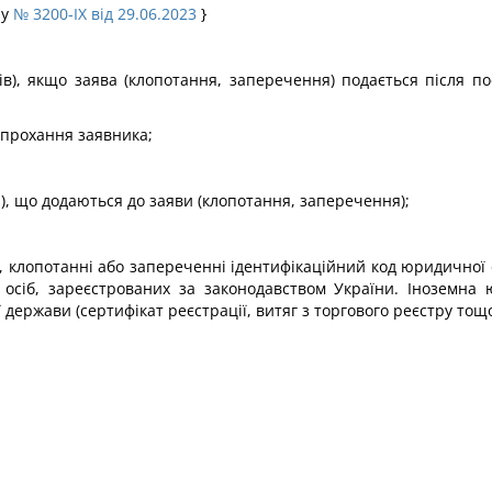
ну
№ 3200-IX від 29.06.2023
}
ддів), якщо заява (клопотання, заперечення) подається після 
а прохання заявника;
ті), що додаються до заяви (клопотання, заперечення);
яві, клопотанні або запереченні ідентифікаційний код юридично
 осіб, зареєстрованих за законодавством України. Іноземна 
 держави (сертифікат реєстрації, витяг з торгового реєстру тощо