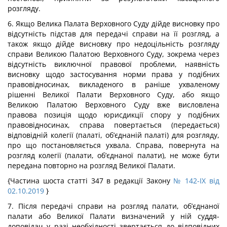
розгляду.
6. Якщо Велика Палата Верховного Суду дійде висновку про
відсутність підстав для передачі справи на її розгляд, а
також якщо дійде висновку про недоцільність розгляду
справи Великою Палатою Верховного Суду, зокрема через
відсутність виключної правової проблеми, наявність
висновку щодо застосування норми права у подібних
правовідносинах, викладеного в раніше ухваленому
рішенні Великої Палати Верховного Суду, або якщо
Великою Палатою Верховного Суду вже висловлена
правова позиція щодо юрисдикції спору у подібних
правовідносинах, справа повертається (передається)
відповідній колегії (палаті, об’єднаній палаті) для розгляду,
про що постановляється ухвала. Справа, повернута на
розгляд колегії (палати, об’єднаної палати), не може бути
передана повторно на розгляд Великої Палати.
{Частина шоста статті 347 в редакції Закону
№ 142-IX від
02.10.2019
}
7. Після передачі справи на розгляд палати, об’єднаної
палати або Великої Палати визначений у ній суддя-
доповідач у разі необхідності звертається до відповідних