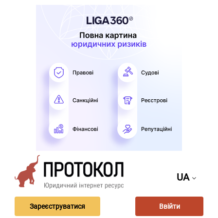
UA
Зареєструватися
Ввійти