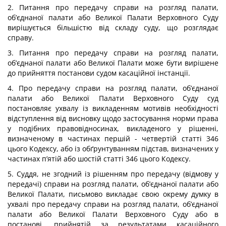
2. Питання про передачу справи на розгляд палати,
об’єднаної палати або Великої Палати Верховного Суду
вирішується більшістю від складу суду, що розглядає
справу.
3. Питання про передачу справи на розгляд палати,
об’єднаної палати або Великої Палати може бути вирішене
до прийняття постанови судом касаційної інстанції.
4. Про передачу справи на розгляд палати, об’єднаної
палати або Великої Палати Верховного Суду суд
постановляє ухвалу із викладенням мотивів необхідності
відступлення від висновку щодо застосування норми права
у подібних правовідносинах, викладеного у рішенні,
визначеному в частинах першій - четвертій статті 346
цього Кодексу, або із обґрунтуванням підстав, визначених у
частинах п’ятій або шостій статті 346 цього Кодексу.
5. Суддя, не згодний із рішенням про передачу (відмову у
передачі) справи на розгляд палати, об’єднаної палати або
Великої Палати, письмово викладає свою окрему думку в
ухвалі про передачу справи на розгляд палати, об’єднаної
палати або Великої Палати Верховного Суду або в
постанові, прийнятій за результатами касаційного