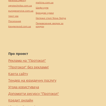
perevod.agency
maltina.com.ua
agrotechnika.com.ua
Шафи купе
europeservice.com.ua
Брендові сумки
текст юа
Натяжні стелі Nova Stelya
Посилання
Перевезення хворих за
kievperevod.com.ua
кордон
Про проект
Реклама на "Протокол"
"Протокол" без реклами!
Карта сайту
Тендер на юридичну послугу
Угода користувача
Допомогти ресурсу "Протокол"
Кредит онлайн