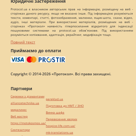
Юридичні застереження
Protocol.ua є власником авторських прав на інформацію, розміщену на веб -
сторінках даного ресурсу, якщо не вказано інше. Під інформацією розуміються
тексти, коментарі, статті, фотозображення, малюнки, ящик-шота, скани, відео,
аудіо, інші матеріали. При використанні матеріалів, розміщених на веб -
сторінках «Протокол» наявність гіперпосилання відкритого для індексації
пошуковими системами на protocol.ua обов`язкове. Під використанням
розуміється копіювання, адаптація, рерайтинг, модифікація тощо.
Повний текст
Приймаємо до оплати
Copyright © 2014-2026 «Протокол». Всі права захищені.
Партнери
Сережки з діамантами
pereklad.ua
alliancetechnika.ua
Підготовка до НМТ / ЗНО
миралинкс
Винна шафа
Веб мастер
Перевезення хворих
https://motokosmos.ua/
hospice-life.com.ua/
Синтезатори
mk-translations.ua