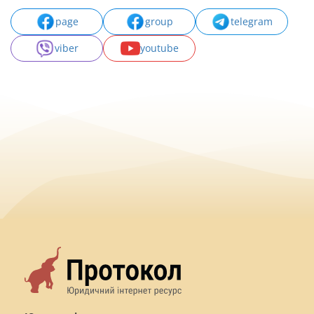
page
group
telegram
viber
youtube