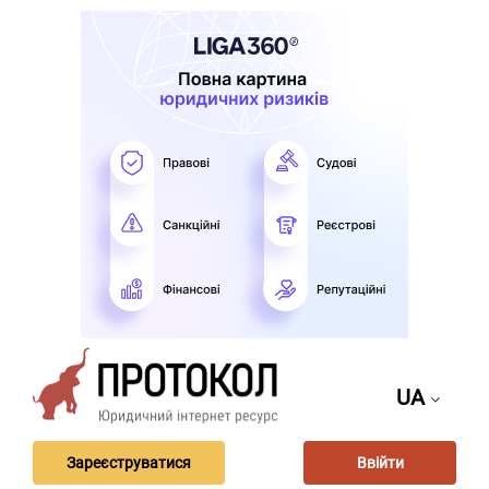
UA
Зареєструватися
Ввійти