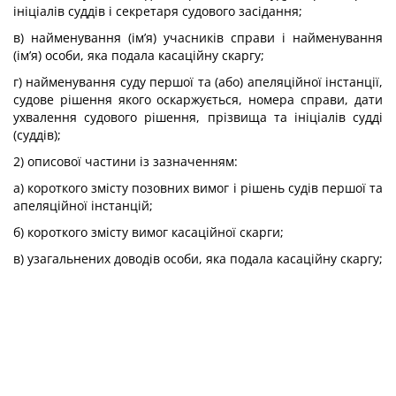
ініціалів суддів і секретаря судового засідання;
в) найменування (ім’я) учасників справи і найменування
(ім’я) особи, яка подала касаційну скаргу;
г) найменування суду першої та (або) апеляційної інстанції,
судове рішення якого оскаржується, номера справи, дати
ухвалення судового рішення, прізвища та ініціалів судді
(суддів);
2) описової частини із зазначенням:
а) короткого змісту позовних вимог і рішень судів першої та
апеляційної інстанцій;
б) короткого змісту вимог касаційної скарги;
в) узагальнених доводів особи, яка подала касаційну скаргу;