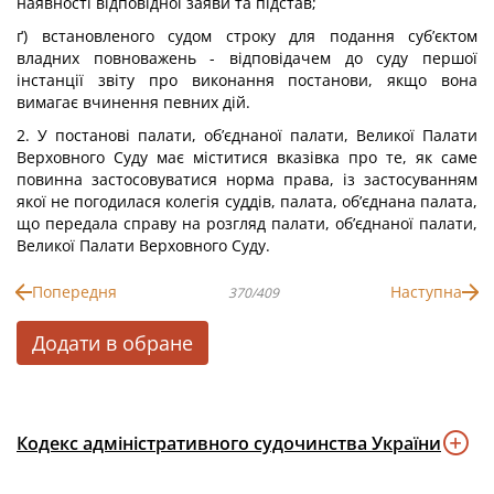
наявності відповідної заяви та підстав;
ґ) встановленого судом строку для подання суб’єктом
владних повноважень - відповідачем до суду першої
інстанції звіту про виконання постанови, якщо вона
вимагає вчинення певних дій.
2. У постанові палати, об’єднаної палати, Великої Палати
Верховного Суду має міститися вказівка про те, як саме
повинна застосовуватися норма права, із застосуванням
якої не погодилася колегія суддів, палата, об’єднана палата,
що передала справу на розгляд палати, об’єднаної палати,
Великої Палати Верховного Суду.
Попередня
Наступна
370/409
Додати в обране
Кодекс адміністративного судочинства України