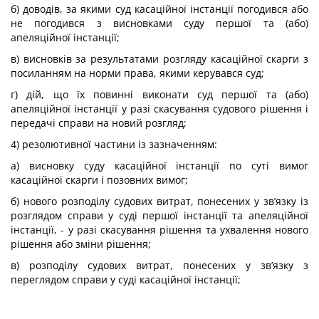
б) доводів, за якими суд касаційної інстанції погодився або
не погодився з висновками суду першої та (або)
апеляційної інстанції;
в) висновків за результатами розгляду касаційної скарги з
посиланням на норми права, якими керувався суд;
г) дій, що їх повинні виконати суд першої та (або)
апеляційної інстанції у разі скасування судового рішення і
передачі справи на новий розгляд;
4) резолютивної частини із зазначенням:
а) висновку суду касаційної інстанції по суті вимог
касаційної скарги і позовних вимог;
б) нового розподілу судових витрат, понесених у зв’язку із
розглядом справи у суді першої інстанції та апеляційної
інстанції, - у разі скасування рішення та ухвалення нового
рішення або зміни рішення;
в) розподілу судових витрат, понесених у зв’язку з
переглядом справи у суді касаційної інстанції;