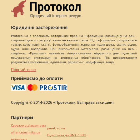
Юридичні застереження
Protocol.ua є власником авторських прав на інформацію, розміщену на веб -
сторінках даного ресурсу, якщо не вказано інше. Під інформацією розуміються
тексти, коментарі, статті, фотозображення, малюнки, ящик-шота, скани, відео,
аудіо, інші матеріали. При використанні матеріалів, розміщених на веб -
сторінках «Протокол» наявність гіперпосилання відкритого для індексації
пошуковими системами на protocol.ua обов`язкове. Під використанням
розуміється копіювання, адаптація, рерайтинг, модифікація тощо.
Повний текст
Приймаємо до оплати
Copyright © 2014-2026 «Протокол». Всі права захищені.
Партнери
Сережки з діамантами
pereklad.ua
alliancetechnika.ua
Підготовка до НМТ / ЗНО
миралинкс