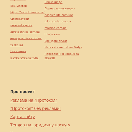
Винна шафа
Веб мастер
Перевезення хворих
https://motokosmos.ua/
hospice-life.com.ua/
Синтезатори
mk-translations.ua
perevod.agency
maltina.com.ua
agrotechnika.com.ua
Шафи купе
europeservice.com.ua
Брендові сумки
текст юа
Натяжні стелі Nova Stelya
Посилання
Перевезення хворих за
kievperevod.com.ua
кордон
Про проект
Реклама на "Протокол"
"Протокол" без реклами!
Карта сайту
Тендер на юридичну послугу