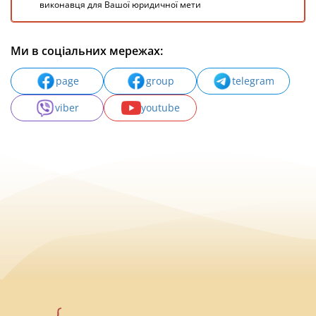
виконавця для Вашої юридичної мети
Ми в соціальних мережах:
page
group
telegram
viber
youtube