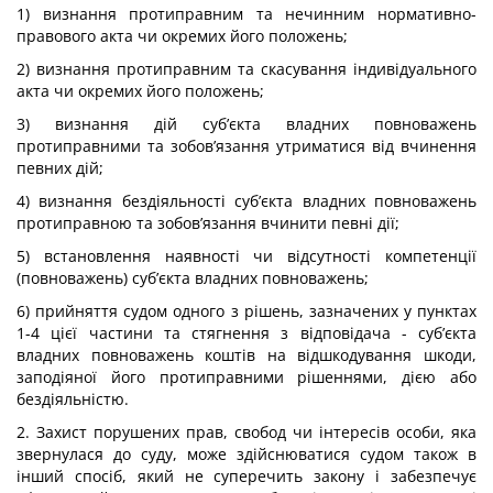
1) визнання протиправним та нечинним нормативно-
правового акта чи окремих його положень;
2) визнання протиправним та скасування індивідуального
акта чи окремих його положень;
3) визнання дій суб’єкта владних повноважень
протиправними та зобов’язання утриматися від вчинення
певних дій;
4) визнання бездіяльності суб’єкта владних повноважень
протиправною та зобов’язання вчинити певні дії;
5) встановлення наявності чи відсутності компетенції
(повноважень) суб’єкта владних повноважень;
6) прийняття судом одного з рішень, зазначених у пунктах
1-4 цієї частини та стягнення з відповідача - суб’єкта
владних повноважень коштів на відшкодування шкоди,
заподіяної його протиправними рішеннями, дією або
бездіяльністю.
2. Захист порушених прав, свобод чи інтересів особи, яка
звернулася до суду, може здійснюватися судом також в
інший спосіб, який не суперечить закону і забезпечує