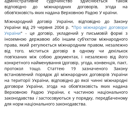
адміністративне судочинство здійснюється також
відповідно до міжнародних договорів, згода на
обов'язковість яких надана Верховною Радою У країни.
Міжнародний договір України, відповідно до Закону
України від 29 червня 2004 р. "
Про міжнародні договори
України
" - це договір, укладений у письмовій формі з
іноземною державою або іншим суб'єктом міжнародного
права, який регулюється міжнародним правом, незалежно
від того, міститься договір в одному чи декількох
пов'язаних між собою документах, і незалежно від його
конкретного найменування (договір, угода, конвенція, пакт,
протокол тощо. Статтею 19 зазначеного Закону
встановлений порядок дії міжнародних договорів України
на території України, відповідно до якої чинні міжнародні
договори України, згода на обов'язковість яких надана
Верховною Радою України, є частиною національного
законодавства
і
застосовуються у порядку, передбаченому
для норм національного законодавства.