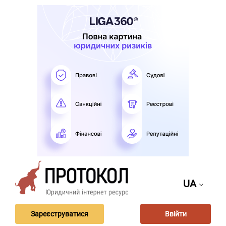
UA
Зареєструватися
Ввійти