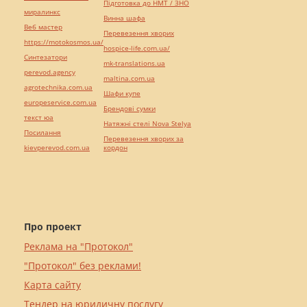
Підготовка до НМТ / ЗНО
миралинкс
Винна шафа
Веб мастер
Перевезення хворих
https://motokosmos.ua/
hospice-life.com.ua/
Синтезатори
mk-translations.ua
perevod.agency
maltina.com.ua
agrotechnika.com.ua
Шафи купе
europeservice.com.ua
Брендові сумки
текст юа
Натяжні стелі Nova Stelya
Посилання
Перевезення хворих за
kievperevod.com.ua
кордон
Про проект
Реклама на "Протокол"
"Протокол" без реклами!
Карта сайту
Тендер на юридичну послугу