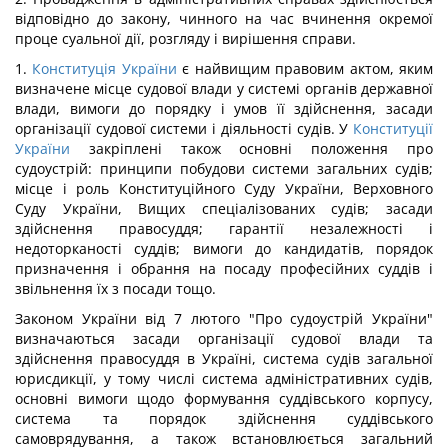
відповідно до закону, чинного на час вчинення окремої
проце суальної дії, розгляду і вирішення справи.
1.
Конституція України
є найвищим правовим актом, яким
визначене місце судової влади у системі органів державної
влади, вимоги до порядку і умов її здійснення, засади
організації судової системи і діяльності судів. У
Конституції
України
закріплені також основні положення про
судоустрій: принципи побудови системи загальних судів;
місце і роль Конституційного Суду України, Верховного
Суду України, Вищих спеціалізованих судів; засади
здійснення правосуддя; гарантії незалежності і
недоторканості суддів; вимоги до кандидатів, порядок
призначення і обрання на посаду професійних суддів і
звільнення їх з посади тощо.
Законом України від 7 лютого "Про судоустрій України"
визначаються засади організації судової влади та
здійснення правосуддя в Україні, система судів загальної
юрисдикції, у тому числі система адміністративних судів,
основні вимоги щодо формування суддівського корпусу,
система та порядок здійснення суддівського
самоврядування, а також встановлюється загальний