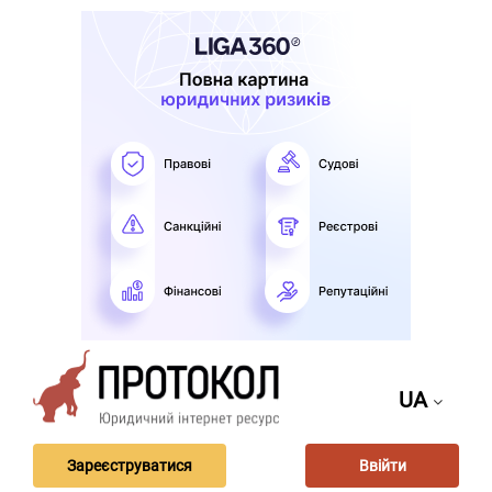
UA
Зареєструватися
Ввійти