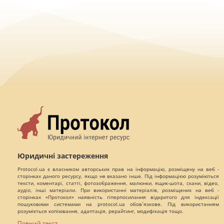
Юридичні застереження
Protocol.ua є власником авторських прав на інформацію, розміщену на веб -
сторінках даного ресурсу, якщо не вказано інше. Під інформацією розуміються
тексти, коментарі, статті, фотозображення, малюнки, ящик-шота, скани, відео,
аудіо, інші матеріали. При використанні матеріалів, розміщених на веб -
сторінках «Протокол» наявність гіперпосилання відкритого для індексації
пошуковими системами на protocol.ua обов`язкове. Під використанням
розуміється копіювання, адаптація, рерайтинг, модифікація тощо.
Повний текст