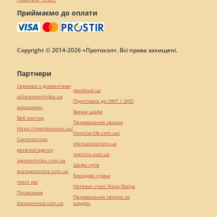
Приймаємо до оплати
Copyright © 2014-2026 «Протокол». Всі права захищені.
Партнери
Сережки з діамантами
pereklad.ua
alliancetechnika.ua
Підготовка до НМТ / ЗНО
миралинкс
Винна шафа
Веб мастер
Перевезення хворих
https://motokosmos.ua/
hospice-life.com.ua/
Синтезатори
mk-translations.ua
perevod.agency
maltina.com.ua
agrotechnika.com.ua
Шафи купе
europeservice.com.ua
Брендові сумки
текст юа
Натяжні стелі Nova Stelya
Посилання
Перевезення хворих за
kievperevod.com.ua
кордон