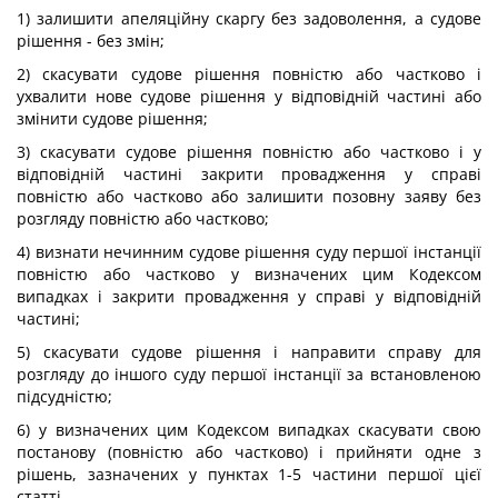
1) залишити апеляційну скаргу без задоволення, а судове
рішення - без змін;
2) скасувати судове рішення повністю або частково і
ухвалити нове судове рішення у відповідній частині або
змінити судове рішення;
3) скасувати судове рішення повністю або частково і у
відповідній частині закрити провадження у справі
повністю або частково або залишити позовну заяву без
розгляду повністю або частково;
4) визнати нечинним судове рішення суду першої інстанції
повністю або частково у визначених цим Кодексом
випадках і закрити провадження у справі у відповідній
частині;
5) скасувати судове рішення і направити справу для
розгляду до іншого суду першої інстанції за встановленою
підсудністю;
6) у визначених цим Кодексом випадках скасувати свою
постанову (повністю або частково) і прийняти одне з
рішень, зазначених у пунктах 1-5 частини першої цієї
статті.