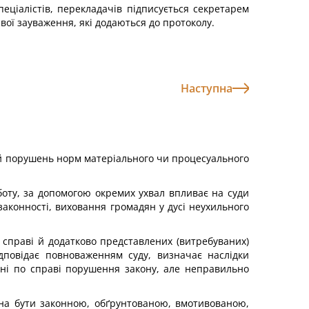
пеціалістів, перекладачів підписується секретарем
свої зауваження, які додаються до протоколу.
Наступна
цій порушень норм матеріального чи процесуального
оботу, за допомогою окремих ухвал впливає на суди
законності, виховання громадян у дусі неухильного
у справі й додатково представлених (витребуваних)
дповідає повноваженням суду, визначає наслідки
ені по справі порушення закону, але неправильно
инна бути законною, обґрунтованою, вмотивованою,