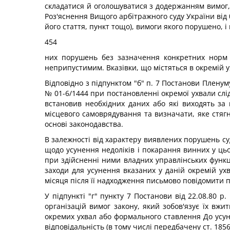
складатися й оголошуватися з додержанням вимог,
Роз'яснення Вищого арбітражного суду України від 
його стаття, пункт тощо), вимоги якого порушено,
454
них порушень без зазначення конкретних норм 
неприпустимим. Вказівки, що містяться в окремій 
Відповідно з підпунктом "б" п. 7 Постанови Пленуму
№ 01-6/1444 при постановленні окремої ухвали слід
встановив необхідних даних або які виходять за 
місцевого самоврядування та визначати, яке стяг
основі законодавства.
В залежності від характеру виявлених порушень суд
щодо усунення недоліків і покарання винних у цьом
при здійсненні ними владних управлінських функц
заходи для усунення вказаних у даній окремій ух
місяця після її надходження письмово повідомити п
У підпункті "г" пункту 7 Постанови від 22.08.80 
організацій вимог закону, який зобов'язує їх вжи
окремих ухвал або формального ставлення До усун
відповідальність (в тому числі передбачену ст. 18