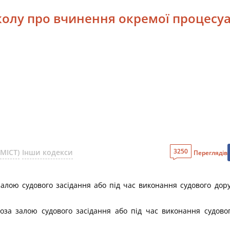
колу про вчинення окремої процесуал
3250
МІСТ)
Інши кодекси
Переглядів
залою судового засідання або під час виконання судового дор
поза залою судового засідання або під час виконання судов