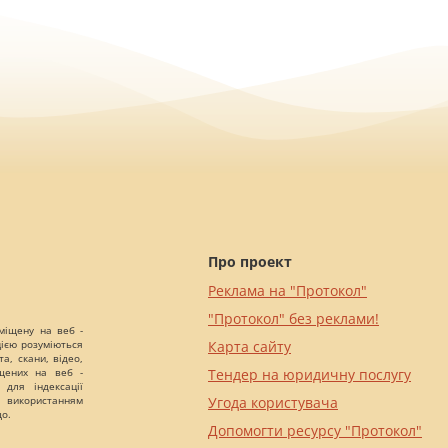
Про проект
Реклама на "Протокол"
"Протокол" без реклами!
міщену на веб -
цією розуміються
Карта сайту
а, скани, відео,
іщених на веб -
Тендер на юридичну послугу
 для індексації
 використанням
Угода користувача
що.
Допомогти ресурсу "Протокол"