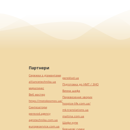
Партнери
Сережки з діамантами
pereklad.ua
alliancetechnika.ua
Підготовка до НМТ / ЗНО
миралинкс
Винна шафа
Веб мастер
Перевезення хворих
https://motokosmos.ua/
hospice-life.com.ua/
Синтезатори
mk-translations.ua
perevod.agency
maltina.com.ua
agrotechnika.com.ua
Шафи купе
europeservice.com.ua
Брендові сумки