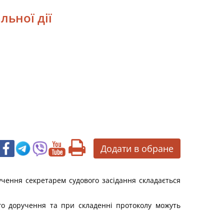
ьної дії
Додати в обране
учення секретарем судового засідання складається
ого доручення та при складенні протоколу можуть