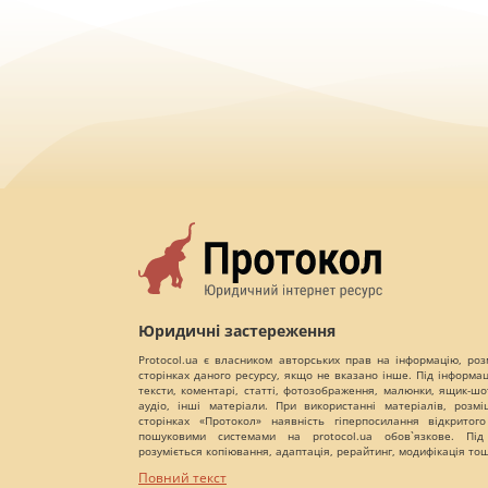
Юридичні застереження
Protocol.ua є власником авторських прав на інформацію, роз
сторінках даного ресурсу, якщо не вказано інше. Під інформа
тексти, коментарі, статті, фотозображення, малюнки, ящик-шот
аудіо, інші матеріали. При використанні матеріалів, розм
сторінках «Протокол» наявність гіперпосилання відкритого
пошуковими системами на protocol.ua обов`язкове. Під
розуміється копіювання, адаптація, рерайтинг, модифікація то
Повний текст