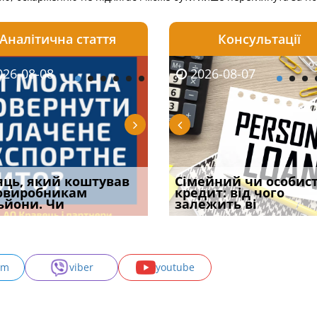
Аналітична стаття
Консультації
08-06
26-08-08
2026-08-05
2026-08-06
2026-08-07
2026-08-07
2026-07-30
уд встановив для
яць, який коштував
Чи потрібна ФОП
Документи, на яких не
Огляд практики ВС від
Сімейний чи особис
Восьмий ААС фак
одування шкоди
овиробникам
печатка у 2026 році:
проставляється
Ростислава Кравця, що
кредит: від чого
підтвердив, що 
с
ьйони. Чи
правила засто
апостиль: пер
опублі
залежить ві
може скас
am
viber
youtube