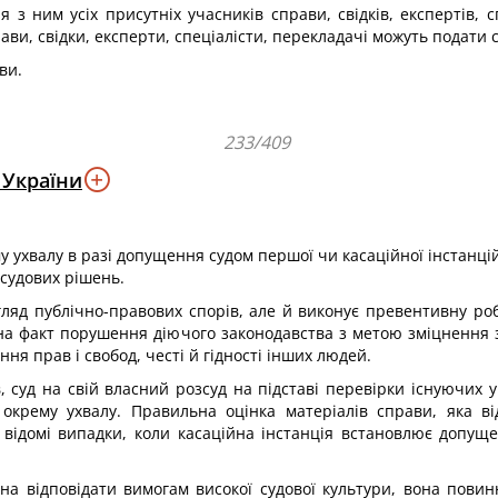
 з ним усіх присутніх учасників справи, свідків, експертів, с
ави, свідки, експерти, спеціалісти, перекладачі можуть подати 
ви.
233/409
 України
ему ухвалу в разі допущення судом першої чи касаційної інстан
 судових рішень.
озгляд публічно-правових спорів, але й виконує превентивну р
и на факт порушення діючого законодавства з метою зміцнення 
ня прав і свобод, честі й гідності інших людей.
 суд на свій власний розсуд на підставі перевірки існуючих 
окрему ухвалу. Правильна оцінка матеріалів справи, яка ві
 відомі випадки, коли касаційна інстанція встановлює допущ
нна відповідати вимогам високої судової культури, вона пов