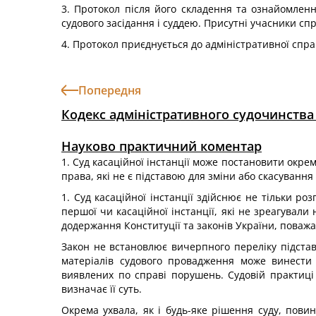
3. Протокол після його складення та ознайомлення
судового засідання і суддею. Присутні учасники спр
4. Протокол приєднується до адміністративної спра
Попередня
Кодекс адміністративного судочинства
Науково практичний коментар
1. Суд касаційної інстанції може постановити окр
права, які не є підставою для зміни або скасування
1. Суд касаційної інстанції здійснює не тільки р
першої чи касаційної інстанції, які не зреагувал
додержання Конституції та законів України, поважан
Закон не встановлює вичерпного переліку підстав,
матеріалів судового провадження може винести 
виявлених по справі порушень. Судовій практиці
визначає її суть.
Окрема ухвала, як і будь-яке рішення суду, пови