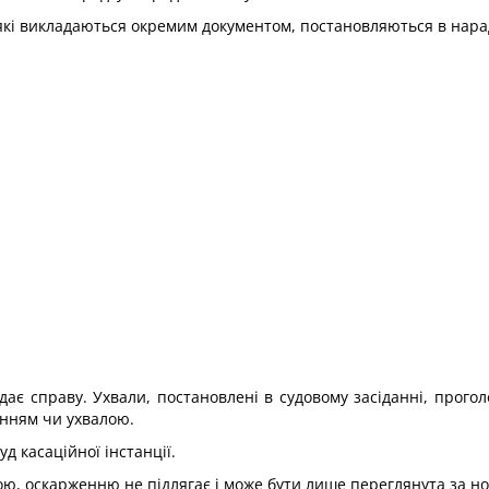
які викладаються окремим документом, постановляються в нара
ядає справу. Ухвали, постановлені в судовому засіданні, прог
енням чи ухвалою.
д касаційної інстанції.
чною, оскарженню не підлягає і може бути лише переглянута за 