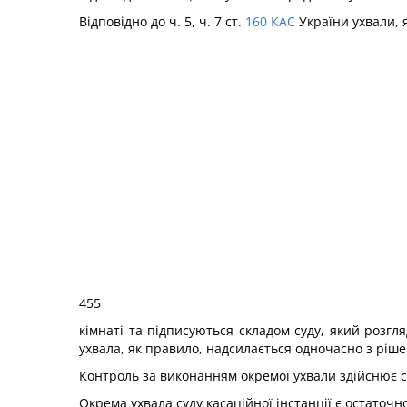
Відповідно до ч. 5, ч. 7 ст.
160
КАС
України ухвали, 
455
кімнаті та підписуються складом суду, який розгл
ухвала, як правило, надсилається одночасно з ріш
Контроль за виконанням окремої ухвали здійснює су
Окрема ухвала суду касаційної інстанції є остато