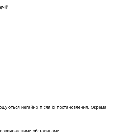
дчій
олошуються негайно після їх постановлення. Окрема
нововияв-леними обставинами.