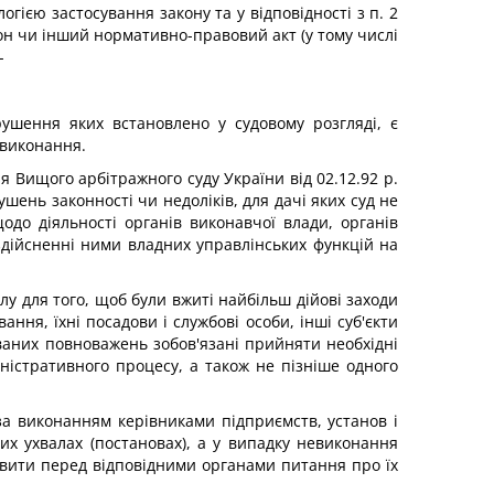
огією застосування закону та у відповідності з п. 2
кон чи інший нормативно-правовий акт (у тому числі
-
шення яких встановлено у судовому розгляді, є
 виконання.
ня Вищого арбітражного суду України від 02.12.92 р.
шень законності чи недоліків, для дачі яких суд не
одо діяльності органів виконавчої влади, органів
здійсненні ними владних управлінських функцій на
лу для того, щоб були вжиті найбільш дійові заходи
ння, їхні посадови і службові особи, інші суб'єкти
ваних повноважень зобов'язані прийняти необхідні
ністративного процесу, а також не пізніше одного
 за виконанням керівниками підприємств, установ і
мих ухвалах (постановах), а у випадку невиконання
авити перед відповідними органами питання про їх