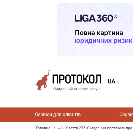
UA
Сервіси для клієнтів
Серві
...
Головна
Стаття 233. Складення протоколу про