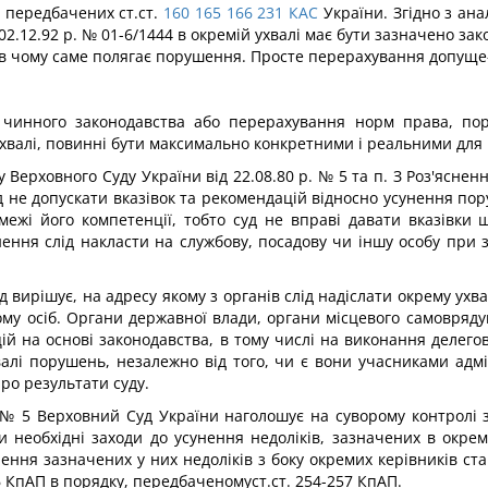
 передбачених ст.ст.
160
165
166
231
КАС
України. Згідно з анал
02.12.92 р. № 01-6/1444 в окремій ухвалі має бути зазначено за
 і в чому саме полягає порушення. Просте перерахування допуще
чинного законодавства або перерахування норм права, пору
ухвалі, повинні бути максимально конкретними і реальними для
 Верховного Суду України від 22.08.80 р. № 5 та п. З Роз'яснен
 не допускати вказівок та рекомендацій відносно усунення пору
межі його компетенції, тобто суд не вправі давати вказівки щ
нення слід накласти на службову, посадову чи іншу особу при 
 вирішує, на адресу якому з органів слід надіслати окрему ухва
у осіб. Органи державної влади, органи місцевого самоврядува
ій на основі законодавства, в тому числі на виконання делего
валі порушень, незалежно від того, чи є вони учасниками адмі
ро результати суду.
р. № 5 Верховний Суд України наголошує на суворому контролі
ти необхідні заходи до усунення недоліків, зазначених в окре
ення зазначених у них недоліків з боку окремих керівників ст
56 КпАП в порядку, передбаченомуст.ст. 254-257 КпАП.