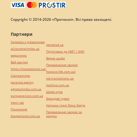
Copyright © 2014-2026 «Протокол». Всі права захищені.
Партнери
Сережки з діамантами
pereklad.ua
alliancetechnika.ua
Підготовка до НМТ / ЗНО
миралинкс
Винна шафа
Веб мастер
Перевезення хворих
https://motokosmos.ua/
hospice-life.com.ua/
Синтезатори
mk-translations.ua
perevod.agency
maltina.com.ua
agrotechnika.com.ua
Шафи купе
europeservice.com.ua
Брендові сумки
текст юа
Натяжні стелі Nova Stelya
Посилання
Перевезення хворих за
kievperevod.com.ua
кордон