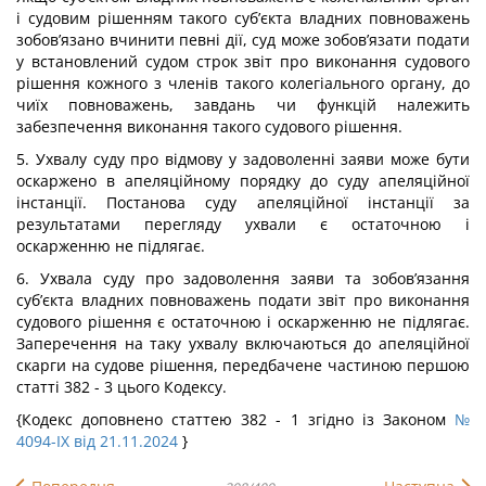
і судовим рішенням такого суб’єкта владних повноважень
зобов’язано вчинити певні дії, суд може зобов’язати подати
у встановлений судом строк звіт про виконання судового
рішення кожного з членів такого колегіального органу, до
чиїх повноважень, завдань чи функцій належить
забезпечення виконання такого судового рішення.
5. Ухвалу суду про відмову у задоволенні заяви може бути
оскаржено в апеляційному порядку до суду апеляційної
інстанції. Постанова суду апеляційної інстанції за
результатами перегляду ухвали є остаточною і
оскарженню не підлягає.
6. Ухвала суду про задоволення заяви та зобов’язання
суб’єкта владних повноважень подати звіт про виконання
судового рішення є остаточною і оскарженню не підлягає.
Заперечення на таку ухвалу включаються до апеляційної
скарги на судове рішення, передбачене частиною першою
статті 382 - 3 цього Кодексу.
{Кодекс доповнено статтею 382 - 1 згідно із Законом
№
4094-IX від 21.11.2024
}