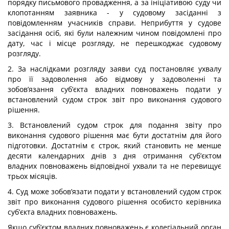
порядку письмового провадження, а за ініціативою суду чи
клопотанням заявника - у судовому засіданні з
повідомленням учасників справи. Неприбуття у судове
засідання осіб, які були належним чином повідомлені про
дату, час і місце розгляду, не перешкоджає судовому
розгляду.
2. За наслідками розгляду заяви суд постановляє ухвалу
про її задоволення або відмову у задоволенні та
зобов’язання суб’єкта владних повноважень подати у
встановлений судом строк звіт про виконання судового
рішення.
3. Встановлений судом строк для подання звіту про
виконання судового рішення має бути достатнім для його
підготовки. Достатнім є строк, який становить не менше
десяти календарних днів з дня отримання суб’єктом
владних повноважень відповідної ухвали та не перевищує
трьох місяців.
4. Суд може зобов’язати подати у встановлений судом строк
звіт про виконання судового рішення особисто керівника
суб’єкта владних повноважень.
Якщо суб’єктом владних повноважень є колегіальний орган