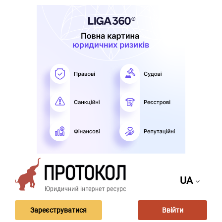
UA
Зареєструватися
Ввійти