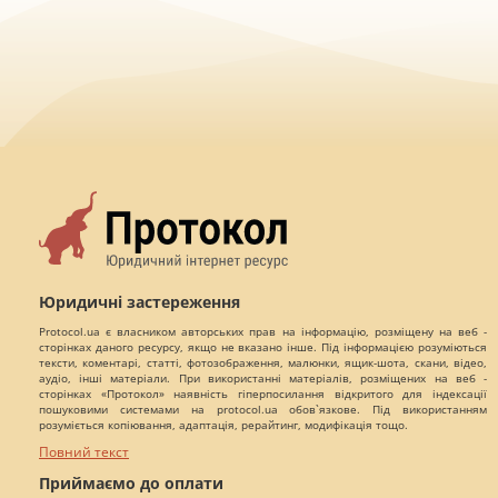
Юридичні застереження
Protocol.ua є власником авторських прав на інформацію, розміщену на веб -
сторінках даного ресурсу, якщо не вказано інше. Під інформацією розуміються
тексти, коментарі, статті, фотозображення, малюнки, ящик-шота, скани, відео,
аудіо, інші матеріали. При використанні матеріалів, розміщених на веб -
сторінках «Протокол» наявність гіперпосилання відкритого для індексації
пошуковими системами на protocol.ua обов`язкове. Під використанням
розуміється копіювання, адаптація, рерайтинг, модифікація тощо.
Повний текст
Приймаємо до оплати