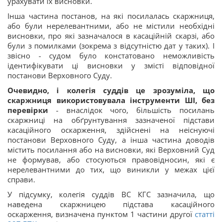
урахувати їх висновки.
Інша частина постанов, на які посилалась скаржниця,
або були нерелевантними, або не містили необхідні
висновки, про які зазначалося в касаційній скарзі, або
були з помилками (зокрема з відсутністю дат у таких). І
звісно - судом було констатовано неможливість
ідентифікувати ці висновки у змісті відповідної
постанови Верховного Суду.
Очевидно, і колегія суддів це зрозуміла, що
скаржниця використовувала інструменти ШІ, без
перевірки
- внаслідок чого, більшість посилань
скаржниці на обґрунтування зазначеної підстави
касаційного оскарження, здійснені на неіснуючі
постанови Верховного Суду, а інша частина доводів
містить посилання або на висновки, які Верховний Суд
не формував, або стосуються правовідносин, які є
нерелевантними до тих, що виникли у межах цієї
справи.
У підсумку, колегія суддів ВС КГС зазначила, що
наведена скаржницею підстава касаційного
оскарження, визначена пунктом 1 частини другої
статті