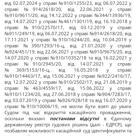
від 02.07.2024 у справі №910/1255/23, від 06.07.2022 у
справі №914/2618/20, від 22.06.2021 у справі
№910/9611/20, від 14.12.2022 у справі №344/13936/19,
від 14.07.2021 у справі №461/1301/19, від 16.10.2018 у
справі №910/22570/17, від 03.12.2019 у справі
№911/249/19, від 06.07.2022 у справі №914/2618/20, від
17.11.2021 у справі №910/16244/20, від 10.04.2019 у
справі №390/1293/16-ц, від 21.01.2020 у справі
№924/451/19, від 22.06.2021 у справі №910/9675/20, від
14.07.2020 у справі №910/10352/18 та від 16.02.2021 у
справі №910/2945/20, від 14.07.2021 у справі
№369/5153/16-ц, від 16.05.2018 у справі
№910/14463/17, від 15.06.2021 у справі №922/2416/17,
від 12.07.2022 у справі №910/2502/17, від 21.08.2019 у
справі №463/4559/17, від 15.06.2022 у справі
№910/11234/20, від 27.06.2018 у справі №904/7283/17,
від 03.07.2019 у справі №926/928/18 та від 16.07.2020 у
справі №910/10006/19, не могли бути взяті до уваги
Судом під час відкриття касаційного провадження,
оскільки вказані
постанови відсутні
в Єдиному
державному реєстрі судових рішень (далі - ЄДРСР), що
позбавляє можливості касаційний суд ідентифікувати та