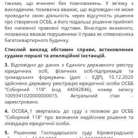
такими, що вчинені без повноважень. У зв`язку з
викладеним, позивачка вважає, що відповідач не може
проводити свою діяльність через відсутність рішення
про створення ОСББ, а його подальші рішення прийняті
без належної правової підстави. Внаслідок вказаного,
позивачка вважає порушеними її права як співвласника
багатоквартирного будинку.
Стислий виклад обставин справи, встановлених
судами першої та апеляційної інстанцій.
3.
Відповідно до даних з Єдиного державного реєстру
юридичних осіб, фізичних осіб-підприємців та
громадських формувань (далі - ЄДР), 10.12.2020
здійснено державну реєстрацію юридичної особи ОСББ
"Соборний 118" (код 44042846), номер запису
1009341020000000015. Актуальний стан -
зареєстровано.
4.
ОСОБА_1 зверталась до суду з позовом до ОСББ
"Соборний 118" про визнання недійсним рішення та
ліквідацію юридичної особи.
5.
Рішенням Господарського суду Кіровоградської