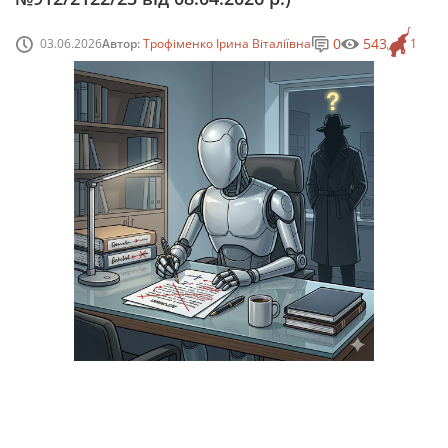
0
543
03.06.2026
Автор:
Трофіменко Ірина Віталіївна
1