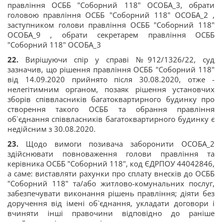
правління ОСББ "Соборний 118" ОСОБА_3, обрати
головою правління ОСББ "Соборний 118" ОСОБА_2 ,
заступником голови правління ОСББ "Соборний 118"
ОСОБА_9 , обрати секретарем правління ОСББ
"Соборний 118" ОСОБА_3
22.
Вирішуючи спір у справі №912/1326/22, суд
зазначив, що рішення правління ОСББ "Соборний 118"
від 14.09.2020 прийнято після 30.08.2020, отже -
нелегітимним органом, позаяк рішення установчих
зборів співвласників багатоквартирного будинку про
створення такого ОСББ та обрання правління
об`єднання співвласників багатоквартирного будинку є
недійсним з 30.08.2020.
23.
Щодо вимоги позивача заборонити ОСОБА_2
здійснювати повноваження голови правління та
керівника ОСББ "Соборний 118", код ЄДРПОУ 44042846,
а саме: виставляти рахунки про сплату внесків до ОСББ
"Соборний 118" та/або житлово-комунальних послуг,
забезпечувати виконання рішень правління; діяти без
доручення від імені об`єднання, укладати договори і
вчиняти інші правочини відповідно до раніше