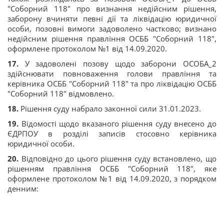
"Соборний 118" про визнання недійсним рішення,
заборону вчиняти певні дії та ліквідацію юридичної
особи, позовні вимоги задоволено частково; визнано
недійсним рішення правління ОСББ "Соборний 118",
оформлене протоколом №1 від 14.09.2020.
17.
У задоволені позову щодо заборони ОСОБА_2
здійснювати повноваження голови правління та
керівника ОСББ "Соборний 118" та про ліквідацію ОСББ
"Соборний 118" відмовлено.
18.
Рішення суду набрало законної сили 31.01.2023.
19.
Відомості щодо вказаного рішення суду внесено до
ЄДРПОУ в розділі записів стосовно керівника
юридичної особи.
20.
Відповідно до цього рішення суду встановлено, що
рішенням правління ОСББ "Соборний 118", яке
оформлене протоколом №1 від 14.09.2020, з порядком
денним: