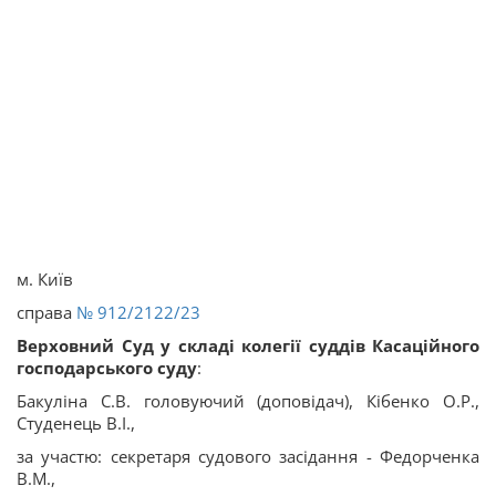
м. Київ
cправа
№ 912/2122/23
Верховний Суд у складі колегії суддів Касаційного
господарського суду
:
Бакуліна С.В. головуючий (доповідач), Кібенко О.Р.,
Студенець В.І.,
за участю: секретаря судового засідання - Федорченка
В.М.,