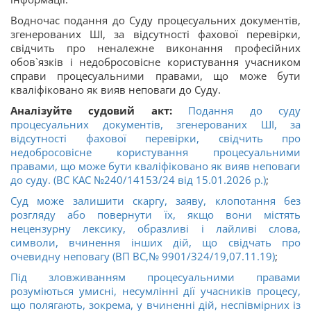
Водночас подання до Суду процесуальних документів,
згенерованих ШІ, за відсутності фахової перевірки,
свідчить про неналежне виконання професійних
обов`язків і недобросовісне користування учасником
справи процесуальними правами, що може бути
кваліфіковано як вияв неповаги до Суду.
Аналізуйте судовий акт:
Подання до суду
процесуальних документів, згенерованих ШІ, за
відсутності фахової перевірки, свідчить про
недобросовісне користування процесуальними
правами, що може бути кваліфіковано як вияв неповаги
до суду. (ВС КАС №240/14153/24 від 15.01.2026 р.)
;
Суд може залишити скаргу, заяву, клопотання без
розгляду або повернути їх, якщо вони містять
нецензурну лексику, образливі і лайливі слова,
символи, вчинення інших дій, що свідчать про
очевидну неповагу (ВП ВС,№ 9901/324/19,07.11.19)
;
Під зловживанням процесуальними правами
розуміються умисні, несумлінні дії учасників процесу,
що полягають, зокрема, у вчиненні дій, неспівмірних із