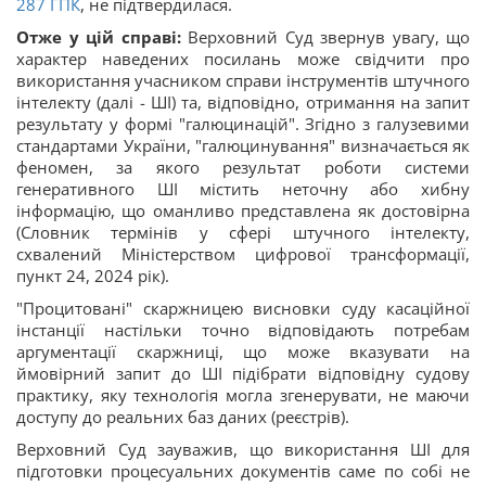
287 ГПК
, не підтвердилася.
Отже у цій справі:
Верховний Суд звернув увагу, що
характер наведених посилань може свідчити про
використання учасником справи інструментів штучного
інтелекту (далі - ШІ) та, відповідно, отримання на запит
результату у формі "галюцинацій". Згідно з галузевими
стандартами України, "галюцинування" визначається як
феномен, за якого результат роботи системи
генеративного ШІ містить неточну або хибну
інформацію, що оманливо представлена як достовірна
(Словник термінів у сфері штучного інтелекту,
схвалений Міністерством цифрової трансформації,
пункт 24, 2024 рік).
"Процитовані" скаржницею висновки суду касаційної
інстанції настільки точно відповідають потребам
аргументації скаржниці, що може вказувати на
ймовірний запит до ШІ підібрати відповідну судову
практику, яку технологія могла згенерувати, не маючи
доступу до реальних баз даних (реєстрів).
Верховний Суд зауважив, що використання ШІ для
підготовки процесуальних документів саме по собі не