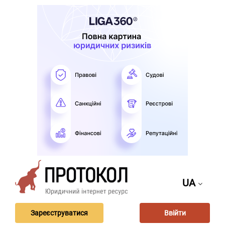
UA
Зареєструватися
Ввійти