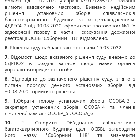
області від 11.02.2020 у справі №912/2853/21 позовні
вимоги задоволено частково. Визнано недійсним
рішення установчих зборів співвласників
багатоквартирного будинку за місцезнаходженням:
АДРЕСА_2 від 30.08.2020, оформлене протоколом №1. У
задоволені позову в частині скасування державної
реєстрації ОСББ "Соборний 118" відмовлено.
6.
Рішення суду набрало законної сили 15.03.2022.
7.
Відомості щодо вказаного рішення суду внесено до
ЄДРПОУ в розділі записів щодо назви органів
управління юридичної особи.
8.
Відповідно до зазначеного рішення суду, згідно з
питань порядку денного установчих зборів від
30.08.2020, прийнято рішення:
9.
1.Обрати голову установчих зборів ОСОБА_3 ,
секретаря установчих зборів ОСОБА_4 та членів
лічильної комісії - ОСОБА_5 , ОСОБА_6 .
10.
2. Створити Об`єднання співвласників
багатоквартирного будинку (далі ОСББ), затвердити
його назву: "Соборний 118" та визначити