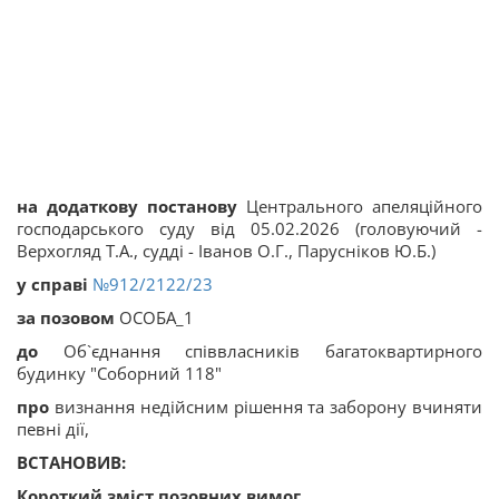
на додаткову постанову
Центрального апеляційного
господарського суду від 05.02.2026 (головуючий -
Верхогляд Т.А., судді - Іванов О.Г., Парусніков Ю.Б.)
у справі
№912/2122/23
за позовом
ОСОБА_1
до
Об`єднання співвласників багатоквартирного
будинку "Соборний 118"
про
визнання недійсним рішення та заборону вчиняти
певні дії,
ВСТАНОВИВ:
Короткий зміст позовних вимог.