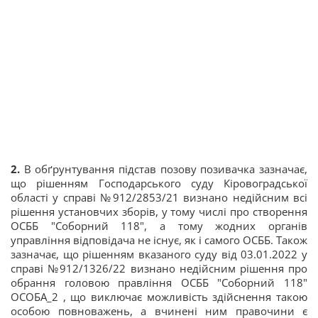
2.
В обґрунтування підстав позову позивачка зазначає,
що рішенням Господарського суду Кіровоградської
області у справі №912/2853/21 визнано недійсним всі
рішення установчих зборів, у тому числі про створення
ОСББ "Соборний 118", а тому жодних органів
управління відповідача не існує, як і самого ОСББ. Також
зазначає, що рішенням вказаного суду від 03.01.2022 у
справі №912/1326/22 визнано недійсним рішення про
обрання головою правління ОСББ "Соборний 118"
ОСОБА_2 , що виключає можливість здійснення такою
особою повноважень, а вчинені ним правочини є