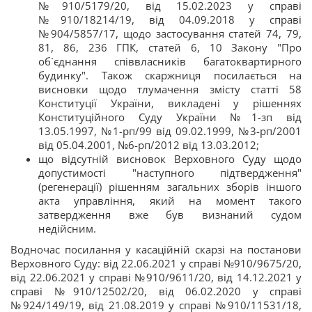
№910/5179/20, від 15.02.2023 у справі
№910/18214/19, від 04.09.2018 у справі
№904/5857/17, щодо застосування статей 74, 79,
81, 86, 236 ГПК, статей 6, 10 Закону "Про
об`єднання співвласників багатоквартирного
будинку". Також скаржниця посилається на
висновки щодо тлумачення змісту статті 58
Конституції України, викладені у рішеннях
Конституційного Суду України №1-зп від
13.05.1997, №1-рп/99 від 09.02.1999, №3-рп/2001
від 05.04.2001, №6-рп/2012 від 13.03.2012;
що відсутній висновок Верховного Суду щодо
допустимості "наступного підтвердження"
(регенерації) рішенням загальних зборів іншого
акта управління, який на момент такого
затвердження вже був визнаний судом
недійсним.
Водночас посилання у касаційній скарзі на постанови
Верховного Суду: від 22.06.2021 у справі №910/9675/20,
від 22.06.2021 у справі №910/9611/20, від 14.12.2021 у
справі №910/12502/20, від 06.02.2020 у справі
№924/149/19, від 21.08.2019 у справі №910/11531/18,