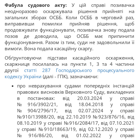
Фабула судового акту:
У цій справі позивачка
неодноразово оскаржувала рішення прийняті на
загальних зборах ОСББ. Коли ОСББ в черговий раз,
виправивши помилки прийняв рішення, щоб
продовжувати функціонувати, позивачка знову подала
позов де доводила, що ОСББ має припинити
функціонування. Разом із тим, суди не задовольнили її
вимоги. Вона подала касаційну скаргу.
Обґрунтовуючи підстави касаційного оскарження,
скаржниця посилалась на пункти 1, 3 та 4 частини
другої
статті 287 Господарського процесуального
кодексу України
(далі - ГПК), зазначаючи:
про неврахування судами попередніх інстанцій
правових висновків Верховного Суду, викладених
в постановах: від 20.03.2024 у справі
№916/3902/21, від 18.04.2018 у справі
№904/2796/17, від 02.07.2024 у справі
№910/13988/20, від 22.10.2019 №923/876/16, від
08.10.2019 у справі №916/2084/17, від 07.10.2021
у справі №910/18663/19, від 02.12.2020 у справі
№916/86/20, від 01.02.2022 у справі