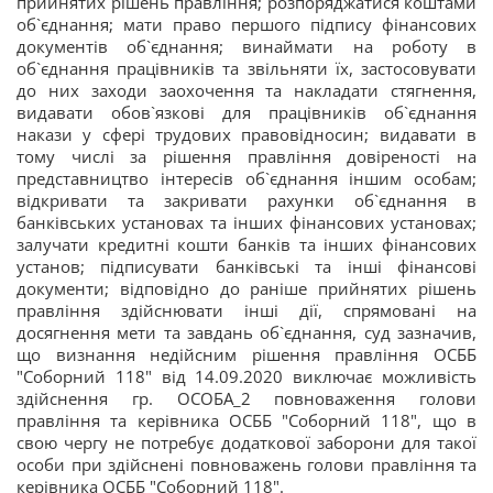
прийнятих рішень правління; розпоряджатися коштами
об`єднання; мати право першого підпису фінансових
документів об`єднання; винаймати на роботу в
об`єднання працівників та звільняти їх, застосовувати
до них заходи заохочення та накладати стягнення,
видавати обов`язкові для працівників об`єднання
накази у сфері трудових правовідносин; видавати в
тому числі за рішення правління довіреності на
представництво інтересів об`єднання іншим особам;
відкривати та закривати рахунки об`єднання в
банківських установах та інших фінансових установах;
залучати кредитні кошти банків та інших фінансових
установ; підписувати банківські та інші фінансові
документи; відповідно до раніше прийнятих рішень
правління здійснювати інші дії, спрямовані на
досягнення мети та завдань об`єднання, суд зазначив,
що визнання недійсним рішення правління ОСББ
"Соборний 118" від 14.09.2020 виключає можливість
здійснення гр. ОСОБА_2 повноваження голови
правління та керівника ОСББ "Соборний 118", що в
свою чергу не потребує додаткової заборони для такої
особи при здійснені повноважень голови правління та
керівника ОСББ "Соборний 118".