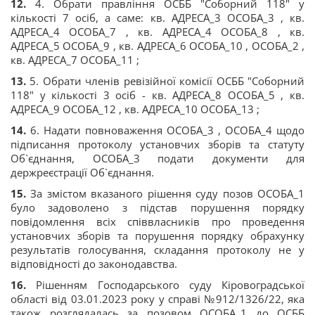
12.
4. Обрати правління ОСББ "Соборний 118" у
кількості 7 осіб, а саме: кв. АДРЕСА_3 ОСОБА_3 , кв.
АДРЕСА_4 ОСОБА_7 , кв. АДРЕСА_4 ОСОБА_8 , кв.
АДРЕСА_5 ОСОБА_9 , кв. АДРЕСА_6 ОСОБА_10 , ОСОБА_2 ,
кв. АДРЕСА_7 ОСОБА_11 ;
13.
5. Обрати членів ревізійної комісії ОСББ "Соборний
118" у кількості 3 осіб - кв. АДРЕСА_8 ОСОБА_5 , кв.
АДРЕСА_9 ОСОБА_12 , кв. АДРЕСА_10 ОСОБА_13 ;
14.
6. Надати повноваження ОСОБА_3 , ОСОБА_4 щодо
підписання протоколу установчих зборів та статуту
Об`єднання, ОСОБА_3 подати документи для
держреєстрації Об`єднання.
15.
За змістом вказаного рішення суду позов ОСОБА_1
було задоволено з підстав порушення порядку
повідомлення всіх співвласників про проведення
установчих зборів та порушення порядку обрахунку
результатів голосування, складання протоколу не у
відповідності до законодавства.
16.
Рішенням Господарського суду Кіровоградської
області від 03.01.2023 року у справі №912/1326/22, яка
також розглядалась за позовом ОСОБА_1 до ОСББ