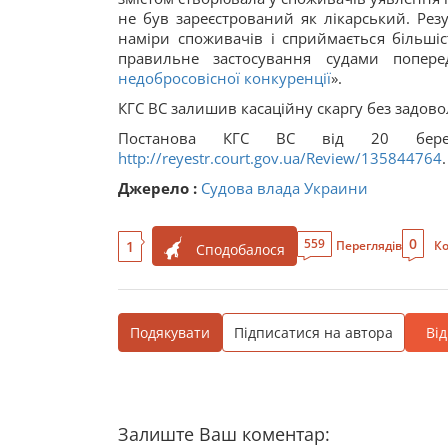
не був зареєстрований як лікарський. Рез
наміри споживачів і сприймається більші
правильне застосування судами попере
недобросовісної конкуренції
».
КГС ВС залишив касаційну скаргу без задовол
Постанова КГС ВС від 20 бе
http://reyestr.court.gov.ua/Review/135844764
.
Джерело :
Судова влада Украини
0
559
1
Переглядів
Ко
Сподобалося
Подякувати
Підписатися на автора
Ві
Залиште Ваш коментар: