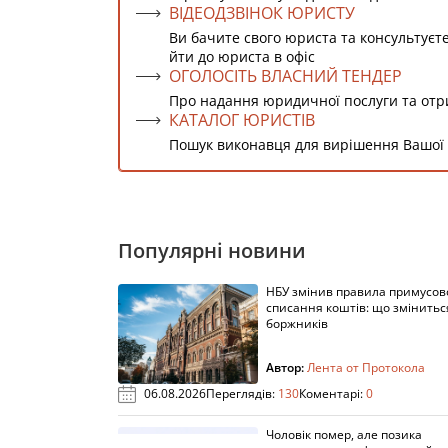
ВІДЕОДЗВІНОК ЮРИСТУ
Ви бачите свого юриста та консультуєт
йти до юриста в офіс
ОГОЛОСІТЬ ВЛАСНИЙ ТЕНДЕР
Про надання юридичної послуги та от
КАТАЛОГ ЮРИСТІВ
Пошук виконавця для вирішення Вашої
Популярні новини
НБУ змінив правила примусов
списання коштів: що змінитьс
боржників
Автор:
Лента от Протокола
06.08.2026
Переглядів:
130
Коментарі:
0
Чоловік помер, але позика