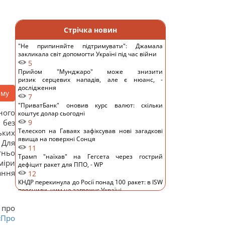
Стрічка новин
"Не припиняйте підтримувати": Джамала
закликала світ допомогти Україні під час війни
5
Прийом "Мунджаро" може знизити
ризик серцевих нападів, але є нюанс, -
дослідження
аму
7
"ПриватБанк" оновив курс валют: скільки
ного
коштує долар сьогодні
 без
9
Телескоп на Гаваях зафіксував нові загадкові
ьких
явища на поверхні Сонця
 Для
11
тньо
Трамп "наїхав" на Гегсета через гострий
міри
дефіцит ракет для ППО, - WP
ання
12
КНДР перекинула до Росії понад 100 ракет: в ISW
пояснили, чим це загрожує Україні
9
 про
Гороскоп на 6 серпня: Стрільцям –
сповільнитися, Скорпіонам – перенапруження
«
Про
13