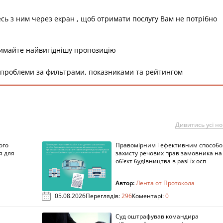
есь з ним через екран , щоб отримати послугу Вам не потрібно
римайте найвигіднішу пропозицію
 проблеми за фильтрами, показниками та рейтингом
Дивитись усі н
ого
Правомірним і ефективним способ
я для
захисту речових прав замовника на
об’єкт будівництва в разі їх осп
Автор:
Лента от Протокола
05.08.2026
Переглядів:
296
Коментарі:
0
Суд оштрафував командира