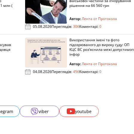
о
військової частини за ігнорування
1 млн (
рішення на 66 560 грн
Автор:
Лента от Протокола
05.08.2026
Переглядів:
306
Коментарі:
0
Використання імені та фото
асував
підозрюваного до вироку суду: ОП
адовця
КЦС ВС роз’яснила межі допустимог
інфор
Автор:
Лента от Протокола
04.08.2026
Переглядів:
456
Коментарі:
0
legram
viber
youtube