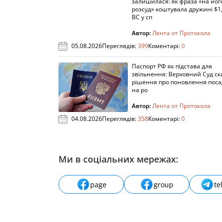
залишилася: як фраза «на йог
розсуд» коштувала дружині $1,
ВС у сп
Автор:
Лента от Протокола
05.08.2026
Переглядів:
399
Коментарі:
0
Паспорт РФ як підстава для
звільнення: Верховний Суд ск
рішення про поновлення пос
на ро
Автор:
Лента от Протокола
04.08.2026
Переглядів:
358
Коментарі:
0
Ми в соціальних мережах:
page
group
te