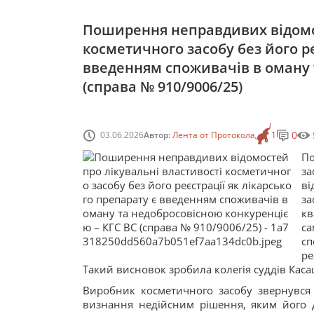
Поширення неправдивих відомос
косметичного засобу без його ре
введенням споживачів в оману 
(справа № 910/9006/25)
0
03.06.2026
Автор:
Лента от Протокола
1
По
за
ві
за
кв
са
сп
ре
Такий висновок зробила колегія суддів Каса
Виробник косметичного засобу звернувся
визнання недійсним рішення, яким його д