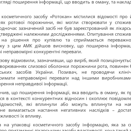
игляді поширення інформації, що вводить в оману, та накла
косметичного засобу «Ротокан» містилися відомості про 
нях ротової порожнини, які могли створювати у спожив
Водночас зазначений засіб не був зареєстрований як лікарс
 підтверджені належними дослідженнями. Опитування спожив
є на рішення про купівлю та сприймається переважн
’язку з цим АМК дійшов висновку, що поширена інформац
 неправомірні конкурентні переваги.
озову відмовили, зазначивши, що виріб, який позиціонуєтьс
ахворюваннях слизової оболонки порожнини рота, повинен 
ських засобів України. Позивач, не проводячи кліні
отримати неправомірні переваги над іншими виробникам
рення неправдивої інформації.
чив, що поширення інформації, яка вводить в оману, як п
ися в контексті конкурентних відносин і охоплює повідомл
ідомостей, які вплинули або можуть вплинути на на
 не вимагається настання негативних наслідків – доста
жливості їх впливу.
на упаковці косметичного засобу інформацію, яка за с
ро притаманні лікарському засобу властивості, хоча такий з