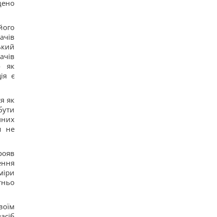
дено
6 серпня: церковне свято сьогодні, яка
прикмета на Яблучний Спас обіцяє щастя
13
його
Вівсянка проти граноли: дієтологи розповіли,
ачів
що краще для контролю рівня цукру в крові
ький
11
ачів
Чи можна заварювати чайний пакетик двічі:
о як
відповідь експертів
15
ія є
Невелика група змій вторглася й захопила
цілий острів: як їм це вдалося
13
я як
Подружжя придбало недорогий будинок в Італії,
бути
але незабаром виявився головний підступ
чних
17
и не
4 дати народження людей, які найлегше
пробачають
17
рояв
Шестимісячним немовлятам показали павуків і
ення
квіти: реакція очей здивувала вчених
міри
15
Над Землею зійшов Оленячий Місяць: як це
тньо
вплине на знаки зодіаку
19
воїм
Україна не вступить до НАТО, але це не поразка
для Києва, - колумніст Rzeczpospolita
асіб