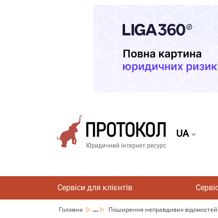
UA
Сервіси для клієнтів
Серві
...
Головна
Поширення неправдивих відомостей пр