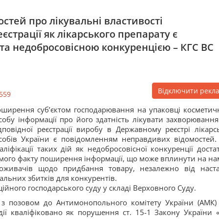
тей про лікувальні властивості
єстрації як лікарського препарату є
та недобросовісною конкуренцією – КГС ВС
Відключити рекл
559
ширення суб’єктом господарювання на упаковці косметич
собу інформації про його здатність лікувати захворювання
дповідної реєстрації виробу в Державному реєстрі лікарс
собів України є повідомленням неправдивих відомостей.
аліфікації таких дій як недобросовісної конкуренції доста
мого факту поширення інформації, що може вплинути на на
оживачів щодо придбання товару, незалежно від наст
альних збитків для конкурентів.
ційного господарського суду у складі Верховного Суду.
 з позовом до Антимонопольного комітету України (АМК)
ії кваліфіковано як порушення ст. 15-1 Закону України 