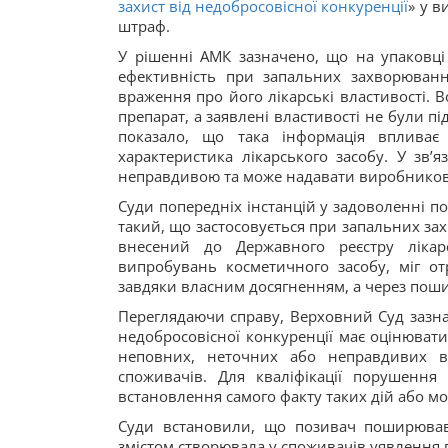
захист від недобросовісної конкуренції
» у в
штраф.
У рішенні АМК зазначено, що на упаковці 
ефективність при запальних захворюван
враження про його лікарські властивості. 
препарат, а заявлені властивості не були
показало, що така інформація вплива
характеристика лікарського засобу. У зв
неправдивою та може надавати виробникові
Суди попередніх інстанцій у задоволенні п
такий, що застосовується при запальних з
внесений до Державного реєстру лікар
випробувань косметичного засобу, міг 
завдяки власним досягненням, а через поши
Переглядаючи справу, Верховний Суд зазна
недобросовісної конкуренції має оцінюват
неповних, неточних або неправдивих в
споживачів. Для кваліфікації порушення
встановлення самого факту таких дій або мо
Суди встановили, що позивач поширював 
змістом створювала у споживачів уявлення п