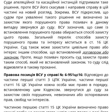
Суди апеляційної та касаційної інстанцій підтримали таке
рішення, проте ВСУ його скасував і направив справу в цій
частині на новий розгляд. Зокрема, ВСУ підкреслив, що
судом при ухваленні такого рішення не визначено за
захистом якого порушеного права позивач в даному
випадку звернувся до суду. ВСУ зазначив, що саме із
встановлення порушеного права обирається спосіб захисту
цього права. Загальний перелік способів захисту
порушеного права та інтересу міститься в ст. 16 ЦК
України. Суд також може захистити цивільне право або
інтерес іншим способом, що встановлений
договором або
законом.
Проте, якщо позивач просить суд захисти право
таким способ, який не встановлений законом, то суду слід
відмовляти в такому проханні.
Правова позиція ВСУ у справі № 6-951цс16:
Відповідно до
частини першої статті 3 ЦПК України, частини першої
статті 16 ЦК України кожна особа має право в порядку,
встановленому цим Кодексом, звернутися до суду за
захистом своїх порушених, невизнаних або оспорюваних
прав, свобод чи інтересів.
Частиною першою статті 15 ЦК України визначено право