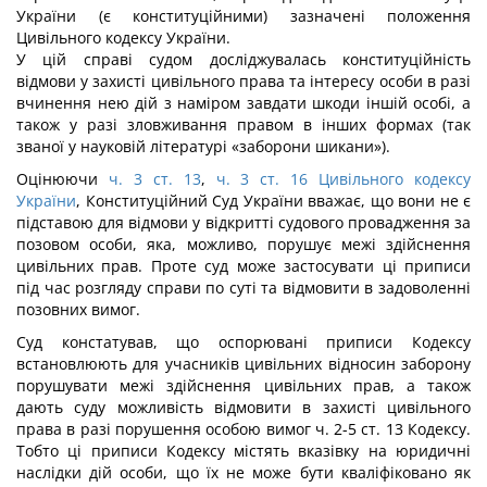
України (є конституційними) зазначені положення
Цивільного кодексу України.
У цій справі судом досліджувалась конституційність
відмови у захисті цивільного права та інтересу особи в разі
вчинення нею дій з наміром завдати шкоди іншій особі, а
також у разі зловживання правом в інших формах (так
званої у науковій літературі «заборони шикани»).
Оцінюючи
ч. 3 ст. 13
,
ч. 3 ст. 16 Цивільного кодексу
України
, Конституційний Суд України вважає, що вони не є
підставою для відмови у відкритті судового провадження за
позовом особи, яка, можливо, порушує межі здійснення
цивільних прав. Проте суд може застосувати ці приписи
під час розгляду справи по суті та відмовити в задоволенні
позовних вимог.
Суд констатував, що оспорювані приписи Кодексу
встановлюють для учасників цивільних відносин заборону
порушувати межі здійснення цивільних прав, а також
дають суду можливість відмовити в захисті цивільного
права в разі порушення особою вимог ч. 2-5 ст. 13 Кодексу.
Тобто ці приписи Кодексу містять вказівку на юридичні
наслідки дій особи, що їх не може бути кваліфіковано як