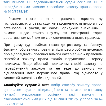
такі вимоги НЕ задовольняються судом оскільки НЕ є
передбаченими законом способами захисту прав (Справа
№ 910/3785/16)
Резюме цього рішення гранично коротке: «у
господарських справах суди не задовольняють вимоги про
встановлення фактів, які мають юридичне значення». І
вимоги, щодо такого ноу-хау як електронні торги
арештованим майном не є виключенням з цього правила.
При цьому суд приймає позов до розгляду та з’ясовує
фактичні обставини справи, а після цього робить висновок
про відповідність позовної вимоги матеріально – правовим
способам захисту права та/або порушеного інтересу
позивача. Якщо обраний позивачем спосіб захисту не
передбачений законом та не веде до захисту чи
відновлення його порушеного права, суд відмовляє у
заявленій вимозі, як безпідставній.
Аналізуйте судовий акт:
Вибір способу захисту права:
одночасне подання віндикаційного та негаторного позову
(вимог) неможливе оскільки такі вимоги є
взаємовиключеними (ВСУ від 18 січня 2017р. у справі за №
6-2723цс16)