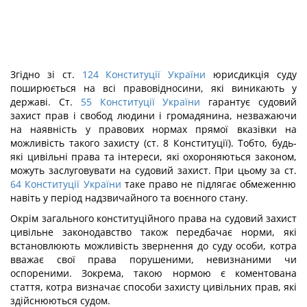
Згідно зі ст.
124
Конституції України
юрисдикція суду
поширюється на всі правовідносини, які виникають у
державі. Ст.
55
Конституції України
гарантує судовий
захист прав і свобод людини і громадянина, незважаючи
на наявність у правових нормах прямої вказівки на
можливість такого захисту (ст. 8 Конституції). Тобто, будь-
які цивільні права та інтереси, які охороняються законом,
можуть заслуговувати на судовий захист. При цьому за ст.
64
Конституції України
таке право не підлягає обмеженню
навіть у період надзвичайного та воєнного стану.
Окрім загального конституційного права на судовий захист
цивільне законодавство також передбачає норми, які
встановлюють можливість звернення до суду особи, котра
вважає свої права порушеними, невизнаними чи
оспореними. Зокрема, такою нормою є коментована
стаття, котра визначає способи захисту цивільних прав, які
здійснюються судом.