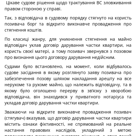
Цікаве судове рішення щодо трактування ВС зловживання
правом стороною у справі.
Так, з відповідача в судовому порядку стягнуто на користь
позивача борг та відкрито виконавче провадження про
стягнення коштів.
По класиці жанру, для уникнення стягнення на майно
відповідач уклав договір дарування частки квартири, на
користь своєї матері, а тому позивач звернувся з позовом
про визнання цього договору дарування недійсним.
Судами було встановлено, на момент, коли відбувалось
судове засідання в якому розглянуто заяву позивача про
забезпечення позову шляхом накладання арешту на все
нерухоме та рухоме майно, що належить відповідачу, та в
якому було оголошено перерву в зв’язку з хворобою
відповідача, він знаходився у приватного нотаріуса та
укладав договір дарування частки квартири.
Зважаючи на відкрите виконавче провадження позивач
(стягувач) вказував, що договір дарування частки квартири
містить ознаки фіктивності, не спрямований на реальне
настання правових наслідків, укладений з метою