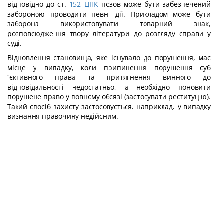
відповідно до ст.
152
ЦПК
позов може бути забезпечений
забороною проводити певні дії. Прикладом може бути
заборона використовувати товарний знак,
розповсюдження твору літератури до розгляду справи у
суді.
Відновлення становища, яке існувало до порушення, має
місце у випадку, коли припинення порушення суб
´єктивного права та притягнення винного до
відповідальності недостатньо, а необхідно поновити
порушене право у повному обсязі (застосувати реституцію).
Такий спосіб захисту застосовується, наприклад, у випадку
визнання правочину недійсним.