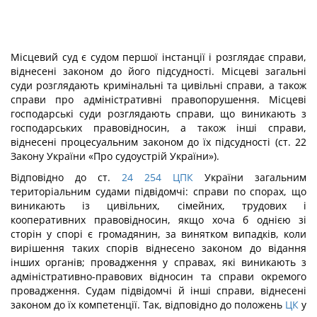
Місцевий суд є судом першої інстанції і розглядає справи,
віднесені законом до його підсудності. Місцеві загальні
суди розглядають кримінальні та цивільні справи, а також
справи про адміністративні правопорушення. Місцеві
господарські суди розглядають справи, що виникають з
господарських правовідносин, а також інші справи,
віднесені процесуальним законом до їх підсудності (ст. 22
Закону України «Про судоустрій України»).
Відповідно до ст.
24
254
ЦПК
України загальним
територіальним судами підвідомчі: справи по спорах, що
виникають із цивільних, сімейних, трудових і
кооперативних правовідносин, якщо хоча б однією зі
сторін у спорі є громадянин, за винятком випадків, коли
вирішення таких спорів віднесено законом до відання
інших органів; провадження у справах, які виникають з
адміністративно-правових відносин та справи окремого
провадження. Судам підвідомчі й інші справи, віднесені
законом до їх компетенції. Так, відповідно до положень
ЦК
у