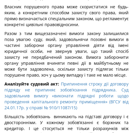
Власник порушеного права може скористатися не будь-
яким, а конкретним способом захисту свого права, який
прямо визначається спеціальним законом, що регламентує
конкретні цивільні правовідносини.
Разом з тим вищезазначені вимоги закону залишилися
поза увагою суду, який, задовольнячи позовні вимоги в
частині заборони органу управління діяти від імені
юридичної особи, не звернув уваги, що такий спосіб
захисту не передбачений законом. Вимога заборонити
органу управління вчиняти певні дії в майбутньому не
може бути задоволена, оскільки захисту підлягає тільки
порушене право, хоч у цьому випадку і таке не мало місце.
Аналізуйте судовий акт:
Припинення строку дії договору
підряду не припиняє зобов’язання підрядника. Суд
задовільнив вимогу «виконати підрядні роботи щодо
проведення капітального ремонту приміщення» (ВГСУ від
24.01.17р. у справі № 910/11087/15)
Більшість зобов’язань виникають на підставі договору і є
двосторонніми. У кожному зобов’язанні є боржник та
кредитор. І це стосується не тільки розрахунків між