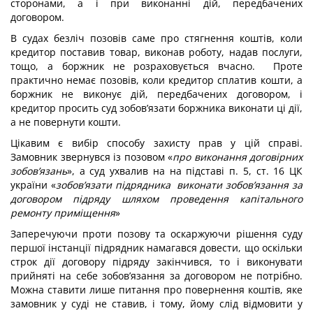
сторонами, а і при виконанні дій, передбачених
договором.
В судах безліч позовів саме про стягнення коштів, коли
кредитор поставив товар, виконав роботу, надав послуги,
тощо, а боржник не розраховується вчасно. Проте
практично немає позовів, коли кредитор сплатив кошти, а
боржник не виконує дій, передбачених договором, і
кредитор просить суд зобов’язати боржника виконати ці дії,
а не повернути кошти.
Цікавим є вибір способу захисту прав у цій справі.
Замовник звернувся із позовом «
про виконання договірних
зобов’язань
», а суд ухвалив на на підставі п. 5, ст. 16 ЦК
україни «
зобов’язати підрядника виконати зобов’язання за
договором підряду шляхом проведення капітального
ремонту приміщення
»
Заперечуючи проти позову та оскаржуючи рішення суду
першої інстанції підрядник намагався довести, що оскільки
строк дії договору підряду закінчився, то і виконувати
прийняті на себе зобов’язання за договором не потрібно.
Можна ставити лише питання про повернення коштів, яке
замовник у суді не ставив, і тому, йому слід відмовити у