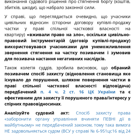
виконання судового рішення про стягнення боргу (коштів,
збитків, шкоди), що набрало законної сили.
У справі, що переглядається очевидно, що учасники
цивільних відносин (сторони договору купівлі-продажу
частки у праві спільної часткової власності на
квартиру)
«вживали право на зло», оскільки
цивільно-
правовий інструментарій (договір купівлі-продажу)
використовувався учасниками для унеможливлення
звернення стягнення на частку позивачем і зумовив
для позивача настання негативних наслідків
.
Також колегія суддів, зробила висновок, що
обраний
позивачем спосіб захисту (відновлення становища яке
існувало до порушення, шляхом повернення частки в
праві спільної часткової власності відповідача)
передбачений
п. 4 ч. 2 ст. 16 ЦК України
та є
ефективним для захисту її порушеного права/інтересу у
спірних правовідносинах
.
Аналізуйте судовий акт:
Спосіб захисту права
«заборонити органу управління вчиняти ПЕВНІ дії в
майбутньому» не передбачений законом, тому така вимога
НЕ задовольняється судом (ВСУ у справі № 6-951цс16 від 24