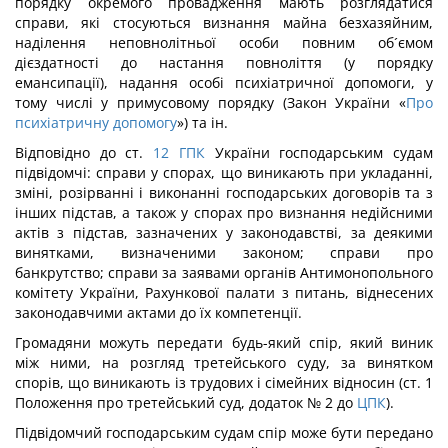
порядку окремого провадження мають розглядатися
справи, які стосуються визнання майна безхазяйним,
наділення неповнолітньої особи повним об´ємом
дієздатності до настання повноліття (у порядку
емансипації), надання особі психіатричної допомоги, у
тому числі у примусовому порядку (Закон України «
Про
психіатричну допомогу
») та ін.
Відповідно до ст.
12
ГПК
України господарським судам
підвідомчі: справи у спорах, що виникають при укладанні,
зміні, розірванні і виконанні господарських договорів та з
інших підстав, а також у спорах про визнання недійсними
актів з підстав, зазначених у законодавстві, за деякими
винятками, визначеними законом; справи про
банкрутство; справи за заявами органів Антимонопольного
комітету України, Рахункової палати з питань, віднесених
законодавчими актами до їх компетенції.
Громадяни можуть передати будь-який спір, який виник
між ними, на розгляд третейського суду, за винятком
спорів, що виникають із трудових і сімейних відносин (ст. 1
Положення про третейський суд, додаток № 2 до
ЦПК
).
Підвідомчий господарським судам спір може бути передано