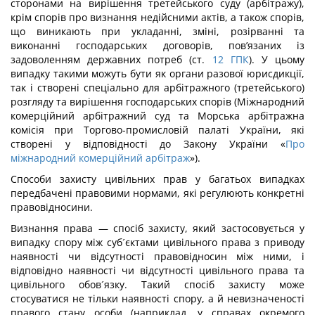
сторонами на вирішення третейського суду (арбітражу),
крім спорів про визнання недійсними актів, а також спорів,
що виникають при укладанні, зміні, розірванні та
виконанні господарських договорів, пов’язаних із
задоволенням державних потреб (ст.
12
ГПК
). У цьому
випадку такими можуть бути як органи разової юрисдикції,
так і створені спеціально для арбітражного (третейського)
розгляду та вирішення господарських спорів (Міжнародний
комерційний арбітражний суд та Морська арбітражна
комісія при Торгово-промисловій палаті України, які
створені у відповідності до Закону України «
Про
міжнародний комерційний арбітраж
»).
Способи захисту цивільних прав у багатьох випадках
передбачені правовими нормами, які регулюють конкретні
правовідносини.
Визнання права — спосіб захисту, який застосовується у
випадку спору між суб´єктами цивільного права з приводу
наявності чи відсутності правовідносин між ними, і
відповідно наявності чи відсутності цивільного права та
цивільного обов´язку. Такий спосіб захисту може
стосуватися не тільки наявності спору, а й невизначеності
правого стану особи (наприклад, у справах окремого