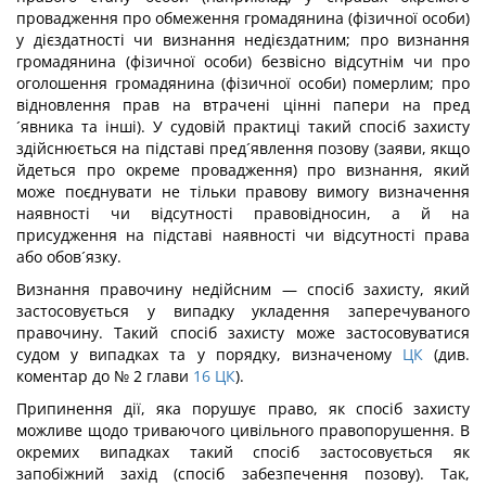
провадження про обмеження громадянина (фізичної особи)
у дієздатності чи визнання недієздатним; про визнання
громадянина (фізичної особи) безвісно відсутнім чи про
оголошення громадянина (фізичної особи) померлим; про
відновлення прав на втрачені цінні папери на пред
´явника та інші). У судовій практиці такий спосіб захисту
здійснюється на підставі пред´явлення позову (заяви, якщо
йдеться про окреме провадження) про визнання, який
може поєднувати не тільки правову вимогу визначення
наявності чи відсутності правовідносин, а й на
присудження на підставі наявності чи відсутності права
або обов´язку.
Визнання правочину недійсним — спосіб захисту, який
застосовується у випадку укладення заперечуваного
правочину. Такий спосіб захисту може застосовуватися
судом у випадках та у порядку, визначеному
ЦК
(див.
коментар до № 2 глави
16
ЦК
).
Припинення дії, яка порушує право, як спосіб захисту
можливе щодо триваючого цивільного правопорушення. В
окремих випадках такий спосіб застосовується як
запобіжний захід (спосіб забезпечення позову). Так,