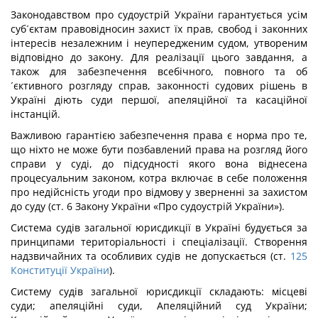
Законодавством про судоустрій України гарантується усім
суб´єктам правовідносин захист їх прав, свобод і законних
інтересів незалежним і неупередженим судом, утвореним
відповідно до закону. Для реалізації цього завдання, а
також для забезпечення всебічного, повного та об
´єктивного розгляду справ, законності судових рішень в
Україні діють суди першої, апеляційної та касаційної
інстанцій.
Важливою гарантією забезпечення права є норма про те,
що ніхто не може бути позбавлений права на розгляд його
справи у суді, до підсудності якого вона віднесена
процесуальним законом, котра включає в себе положення
про недійсність угоди про відмову у зверненні за захистом
до суду (ст. 6 Закону України «Про судоустрій України»).
Система судів загальної юрисдикції в Україні будується за
принципами територіальності і спеціалізації. Створення
надзвичайних та особливих судів не допускається (ст.
125
Конституції України
).
Систему судів загальної юрисдикції складають: місцеві
суди; апеляційні суди, Апеляційний суд України;