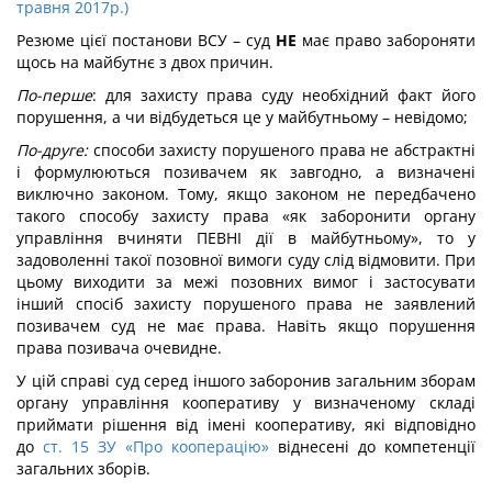
травня 2017р.)
Резюме цієї постанови ВСУ – суд
НЕ
має право забороняти
щось на майбутнє з двох причин.
По-перше
: для захисту права суду необхідний факт його
порушення, а чи відбудеться це у майбутньому – невідомо;
По-друге:
способи захисту порушеного права не абстрактні
і формулюються позивачем як завгодно, а визначені
виключно законом. Тому, якщо законом не передбачено
такого способу захисту права «як заборонити органу
управління вчиняти ПЕВНІ дії в майбутньому», то у
задоволенні такої позовної вимоги суду слід відмовити. При
цьому виходити за межі позовних вимог і застосувати
інший спосіб захисту порушеного права не заявлений
позивачем суд не має права. Навіть якщо порушення
права позивача очевидне.
У цій справі суд серед іншого заборонив загальним зборам
органу управління кооперативу у визначеному складі
приймати рішення від імені кооперативу, які відповідно
до
ст. 15 ЗУ «Про кооперацію»
віднесені до компетенції
загальних зборів.