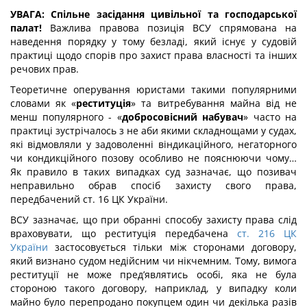
УВАГА: Спільне засідання цивільної та господарської
палат!
Важлива правова позиція ВСУ спрямована на
наведення порядку у тому безладі, який існує у судовій
практиці щодо спорів про захист права власності та інших
речових прав.
Теоретичне оперування юристами такими популярними
словами як «
реституція
» та витребування майна від не
менш популярного - «
добросовісний набувач
» часто на
практиці зустрічалось з не аби якими складнощами у судах,
які відмовляли у задоволенні віндикаційного, негаторного
чи кондикційного позову особливо не пояснюючи чому…
Як правило в таких випадках суд зазначає, що позивач
неправильно обрав спосіб захисту свого права,
передбачений ст. 16 ЦК України.
ВСУ зазначає, що при обранні способу захисту права слід
враховувати, що реституція передбачена
ст. 216 ЦК
України
застосовується тільки між сторонами договору,
який визнано судом недійсним чи нікчемним. Тому, вимога
реституції не може пред’являтись особі, яка не була
стороною такого договору, наприклад, у випадку коли
майно було перепродано покупцем один чи декілька разів