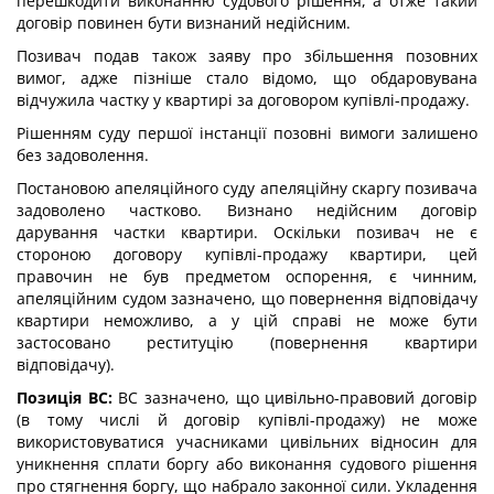
перешкодити виконанню судового рішення, а отже такий
договір повинен бути визнаний недійсним.
Позивач подав також заяву про збільшення позовних
вимог, адже пізніше стало відомо, що обдаровувана
відчужила частку у квартирі за договором купівлі-продажу.
Рішенням суду першої інстанції позовні вимоги залишено
без задоволення.
Постановою апеляційного суду апеляційну скаргу позивача
задоволено частково. Визнано недійсним договір
дарування частки квартири. Оскільки позивач не є
стороною договору купівлі-продажу квартири, цей
правочин не був предметом оспорення, є чинним,
апеляційним судом зазначено, що повернення відповідачу
квартири неможливо, а у цій справі не може бути
застосовано реституцію (повернення квартири
відповідачу).
Позиція ВС:
ВС зазначено, що цивільно-правовий договір
(в тому числі й договір купівлі-продажу) не може
використовуватися учасниками цивільних відносин для
уникнення сплати боргу або виконання судового рішення
про стягнення боргу, що набрало законної сили. Укладення