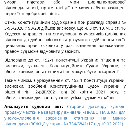
умови, підстави або міри цивільно-правової
відповідальності, проте такі дії не можуть бути захищені
через їх недобросовісність.
Отже, Конституційний Суд України при розгляді справи №
3-95/2020 (193/20) дійшов висновку, що ч. 3 ст. 13, ч. 3 ст. 16
Кодексу направлені на стимулювання учасників цивільних
відносин до добросовісного та розумного здійснення своїх
цивільних прав, оскільки у разі вчинення зловживання
правом суд може відмовити у захисті.
Відповідно до ст. 152-1 Конституції України: "Рішення та
висновки, ухвалені Конституційним Судом України, є
обов’язковими, остаточними і не можуть бути оскаржені".
Таким чином, з урахуванням ст. 152-1 Конституції України,
висновки, зроблені Конституційним Судом України у
рішенні № 2-р(II)/2021 від 28 квітня 2021 року, є
обов’язковими для застосування усіма судами України.
Аналізуйте судовий акт:
Сторони договору купівлі-
продажу частки на квартиру вживали «ПРАВО НА ЗЛО» для
унеможливлення звернення стягнення на майно
відповідача (ВС/КЦС у справі № 754/5841/17 від 10.02.2021)