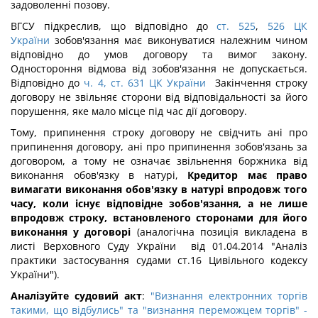
задоволенні позову.
ВГСУ підкреслив, що відповідно до
ст. 525
,
526 ЦК
України
зобов'язання має виконуватися належним чином
відповідно до умов договору та вимог закону.
Одностороння відмова від зобов'язання не допускається.
Відповідно до
ч. 4, ст. 631 ЦК України
Закінчення строку
договору не звільняє сторони від відповідальності за його
порушення, яке мало місце під час дії договору.
Тому, припинення строку договору не свідчить ані про
припинення договору, ані про припинення зобов'язань за
договором, а тому не означає звільнення боржника від
виконання обов'язку в натурі,
Кредитор має право
вимагати виконання обов'язку в натурі впродовж того
часу, коли існує відповідне зобов'язання, а не лише
впродовж строку, встановленого сторонами для його
виконання у договорі
(аналогічна позиція викладена в
листі Верховного Суду України від 01.04.2014 "Аналіз
практики застосування судами ст.16 Цивільного кодексу
України").
Аналізуйте судовий акт
:
"Визнання електронних торгів
такими, що відбулись" та "визнання переможцем торгів" -