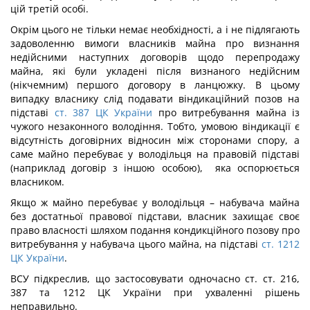
цій третій особі.
Окрім цього не тільки немає необхідності, а і не підлягають
задоволенню вимоги власників майна про визнання
недійсними наступних договорів щодо перепродажу
майна, які були укладені після визнаного недійсним
(нікчемним) першого договору в ланцюжку. В цьому
випадку власнику слід подавати віндикаційний позов на
підставі
ст. 387 ЦК України
про витребування майна із
чужого незаконного володіння. Тобто, умовою віндикації є
відсутність договірних відносин між сторонами спору, а
саме майно перебуває у володільця на правовій підставі
(наприклад договір з іншою особою), яка оспорюється
власником.
Якщо ж майно перебуває у володільця – набувача майна
без достатньої правової підстави, власник захищає своє
право власності шляхом подання кондикційного позову про
витребування у набувача цього майна, на підставі
ст. 1212
ЦК України
.
ВСУ підкреслив, що застосовувати одночасно ст. ст. 216,
387 та 1212 ЦК України при ухваленні рішень
неправильно.