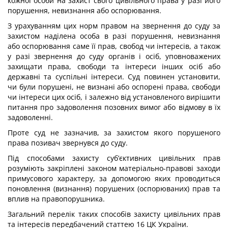
кожної особи на захист свого цивільного права у разі його
порушення, невизнання або оспорювання.
З урахуванням цих норм правом на звернення до суду за
захистом наділена особа в разі порушення, невизнання
або оспорювання саме її прав, свобод чи інтересів, а також
у разі звернення до суду органів і осіб, уповноважених
захищати права, свободи та інтереси інших осіб або
державні та суспільні інтереси. Суд повинен установити,
чи були порушені, не визнані або оспорені права, свободи
чи інтереси цих осіб, і залежно від установленого вирішити
питання про задоволення позовних вимог або відмову в їх
задоволенні.
Проте суд не зазначив, за захистом якого порушеного
права позивач звернувся до суду.
Під способами захисту суб’єктивних цивільних прав
розуміють закріплені законом матеріально-правові заходи
примусового характеру, за допомогою яких проводиться
поновлення (визнання) порушених (оспорюваних) прав та
вплив на правопорушника.
Загальний перелік таких способів захисту цивільних прав
та інтересів передбачений статтею 16 ЦК України.