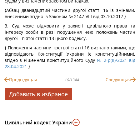
судом у визначених законом випадках.
{Абзац дванадцятий частини другої статті 16 із змінами,
внесеними згідно із Законом № 2147-VIII від 03.10.2017 }
3. Суд може відмовити у захисті цивільного права та
інтересу особи в разі порушення нею положень частин
другої - п'ятої статті 13 цього Кодексу.
{ Положення частини третьої статті 16 визнано такими, що
відповідають Конституції України (є конституційними),
згідно з Рішенням Конституційного Суду
№ 2-р(II)/2021 від
28.04.2021
}
Предыдущая
Следующая
16/1344
Добавить в избраное
Цивільний кодекс України