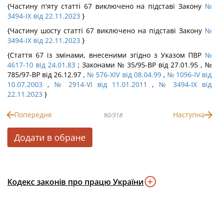
{Частину п'яту статті 67 виключено на підставі Закону
№
3494-IX від 22.11.2023
}
{Частину шосту статті 67 виключено на підставі Закону
№
3494-IX від 22.11.2023
}
{Стаття 67 із змінами, внесеними згідно з Указом ПВР
№
4617-10 від 24.01.83
; Законами № 35/95-ВР від 27.01.95 , №
785/97-ВР від 26.12.97 ,
№ 576-XIV від 08.04.99
,
№ 1096-IV від
10.07.2003
,
№ 2914-VI від 11.01.2011
,
№ 3494-IX від
22.11.2023
}
Попередня
Наступна
90/318
Додати в обране
Кодекс законів про працю України