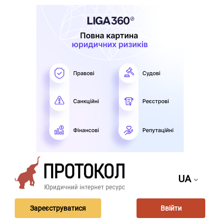
UA
Зареєструватися
Ввійти