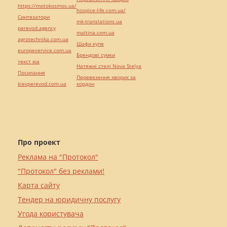
https://motokosmos.ua/
hospice-life.com.ua/
Синтезатори
mk-translations.ua
perevod.agency
maltina.com.ua
agrotechnika.com.ua
Шафи купе
europeservice.com.ua
Брендові сумки
текст юа
Натяжні стелі Nova Stelya
Посилання
Перевезення хворих за
kievperevod.com.ua
кордон
Про проект
Реклама на "Протокол"
"Протокол" без реклами!
Карта сайту
Тендер на юридичну послугу
Угода користувача