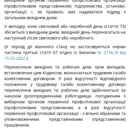
виборним органом первинної профспілкової організації
(профспілковим представником) підприємства, установи,
організації, і, як правило, має надаватися підряд з
загальним вихідним днем.
У випадку, коли святковий або неробочий день (стаття 73)
збігається з вихідним днем, вихідний день переноситься на
наступний після святкового або неробочого.
{У період дії воєнного стану не застосовуються норми
частини третьої статті 67 згідно із Законом
№ 2136-IX від
15.03.2022
}
Перенесення вихідних та робочих днів, крім випадків,
встановлених цим Кодексом, визначається трудовим та/або
колективним договором. У разі відсутності відповідного
положення у трудовому та/або колективному договорі
перенесення вихідних та робочих днів здійснюється за
наказом (розпорядженням) роботодавця, погодженим з
виборним органом первинної профспілкової організації
(профспілковим представником), а в разі відсутності
первинної профспілкової організації - з вільно обраними та
уповноваженими представниками (представником)
працівників.