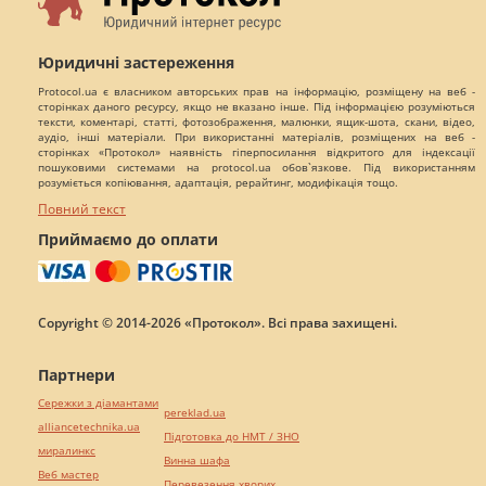
Юридичні застереження
Protocol.ua є власником авторських прав на інформацію, розміщену на веб -
сторінках даного ресурсу, якщо не вказано інше. Під інформацією розуміються
тексти, коментарі, статті, фотозображення, малюнки, ящик-шота, скани, відео,
аудіо, інші матеріали. При використанні матеріалів, розміщених на веб -
сторінках «Протокол» наявність гіперпосилання відкритого для індексації
пошуковими системами на protocol.ua обов`язкове. Під використанням
розуміється копіювання, адаптація, рерайтинг, модифікація тощо.
Повний текст
Приймаємо до оплати
Copyright © 2014-2026 «Протокол». Всі права захищені.
Партнери
Сережки з діамантами
pereklad.ua
alliancetechnika.ua
Підготовка до НМТ / ЗНО
миралинкс
Винна шафа
Веб мастер
Перевезення хворих