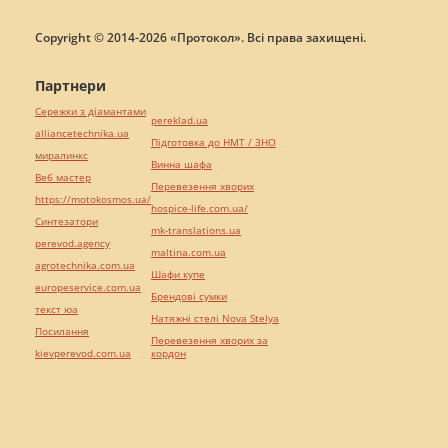
Copyright © 2014-2026 «Протокол». Всі права захищені.
Партнери
Сережки з діамантами
pereklad.ua
alliancetechnika.ua
Підготовка до НМТ / ЗНО
миралинкс
Винна шафа
Веб мастер
Перевезення хворих
https://motokosmos.ua/
hospice-life.com.ua/
Синтезатори
mk-translations.ua
perevod.agency
maltina.com.ua
agrotechnika.com.ua
Шафи купе
europeservice.com.ua
Брендові сумки
текст юа
Натяжні стелі Nova Stelya
Посилання
Перевезення хворих за
kievperevod.com.ua
кордон