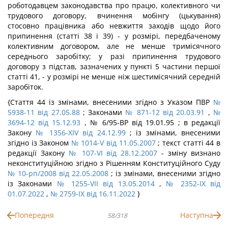
роботодавцем законодавства про працю, колективного чи
трудового договору, вчинення мобінгу (цькування)
стосовно працівника або невжиття заходів щодо його
припинення (статті 38 і 39) - у розмірі, передбаченому
колективним договором, але не менше тримісячного
середнього заробітку; у разі припинення трудового
договору з підстав, зазначених у пункті 5 частини першої
статті 41, - у розмірі не менше ніж шестимісячний середній
заробіток.
{Стаття 44 із змінами, внесеними згідно з Указом ПВР
№
5938-11 від 27.05.88
; Законами
№ 871-12 від 20.03.91
,
№
3694-12 від 15.12.93
, № 6/95-ВР від 19.01.95 ; в редакції
Закону
№ 1356-XIV від 24.12.99
; із змінами, внесеними
згідно із Законом
№ 1014-V від 11.05.2007
; текст статті 44 в
редакції Закону
№ 107-VI від 28.12.2007
- зміну визнано
неконституційною згідно з Рішенням Конституційного Суду
№ 10-рп/2008 від 22.05.2008
; із змінами, внесеними згідно
із Законами
№ 1255-VII від 13.05.2014
,
№ 2352-IX від
01.07.2022
,
№ 2759-IX від 16.11.2022
}
Попередня
Наступна
58/318