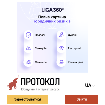
UA
Зареєструватися
Ввійти