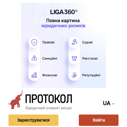
UA
Зареєструватися
Ввійти