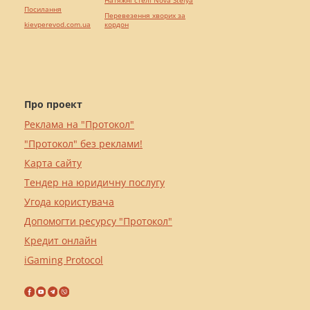
Натяжні стелі Nova Stelya
Посилання
Перевезення хворих за
kievperevod.com.ua
кордон
Про проект
Реклама на "Протокол"
"Протокол" без реклами!
Карта сайту
Тендер на юридичну послугу
Угода користувача
Допомогти ресурсу "Протокол"
Кредит онлайн
iGaming Protocol