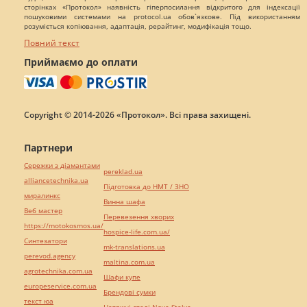
сторінках «Протокол» наявність гіперпосилання відкритого для індексації
пошуковими системами на protocol.ua обов`язкове. Під використанням
розуміється копіювання, адаптація, рерайтинг, модифікація тощо.
Повний текст
Приймаємо до оплати
Copyright © 2014-2026 «Протокол». Всі права захищені.
Партнери
Сережки з діамантами
pereklad.ua
alliancetechnika.ua
Підготовка до НМТ / ЗНО
миралинкс
Винна шафа
Веб мастер
Перевезення хворих
https://motokosmos.ua/
hospice-life.com.ua/
Синтезатори
mk-translations.ua
perevod.agency
maltina.com.ua
agrotechnika.com.ua
Шафи купе
europeservice.com.ua
Брендові сумки
текст юа