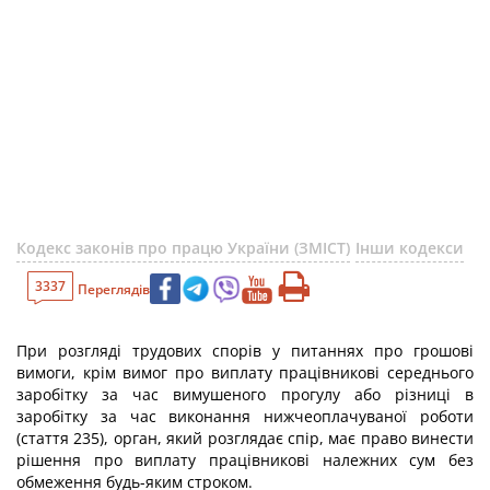
Кодекс законів про працю України (ЗМІСТ)
Інши кодекси
3337
Переглядів
При розгляді трудових спорів у питаннях про грошові
вимоги, крім вимог про виплату працівникові середнього
заробітку за час вимушеного прогулу або різниці в
заробітку за час виконання нижчеоплачуваної роботи
(стаття 235), орган, який розглядає спір, має право винести
рішення про виплату працівникові належних сум без
обмеження будь-яким строком.