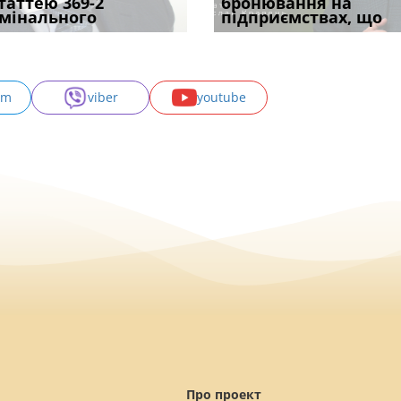
одування шкоди
статтею 369-2
ШІ, а хто зароблятиме
проставляється
відстрочки за іншою
бронювання на
підтвердив, що 
с
мінального
міль
апостиль: пер
підставою: нов
підприємствах, що
може скас
am
viber
youtube
Про проект