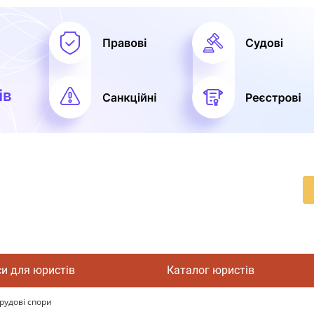
си для юристів
Каталог юристів
трудові спори