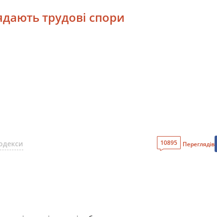
лядають трудові спори
10895
одекси
Переглядів