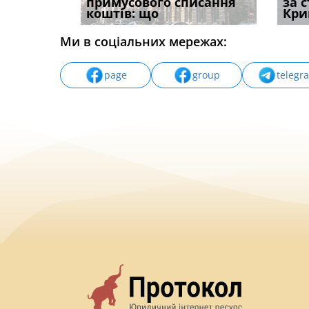
способом
примусового списання
компенсацію за
відшк
за 
вих
коштів: що
незаконні дії
наявні
Кри
Ми в соціальних мережах:
page
group
telegr