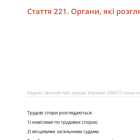
Стаття 221. Органи, які розг
Кодекс законів про працю України (ЗМІСТ)
Інши к
Трудові спори розглядаються:
1) комісіями по трудових спорах;
2) місцевими загальними судами.