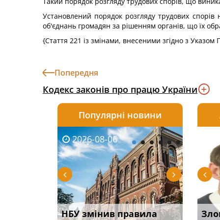
Такий порядок розгляду трудових спорів, що виник
Установлений порядок розгляду трудових спорів 
об'єднань громадян за рішенням органів, що їх обр
{Стаття 221 із змінами, внесеними згідно з Указом
Попередня
Кодекс законів про працю України
Популярні новини
2026-08-06
2026-08-03
2026-
20
і
НБУ змінив правила
Водії можуть отримати
Якщо с
Зло