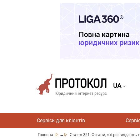
UA
Сервіси для клієнтів
Серві
...
Головна
Стаття 221. Органи, які розглядають 