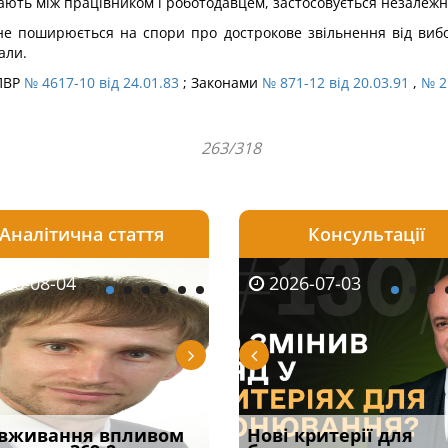
ають між працівником і роботодавцем, застосовується незалежн
не поширюється на спори про дострокове звільнення від вибо
али.
 ПВР
№ 4617-10 від 24.01.83
; Законами
№ 871-12 від 20.03.91
,
№ 2
263/318
Аналітична стаття
Консультації
08-06
26-08-04
2026-05-25
2026-08-06
2026-08-04
2026-07-03
2026-07-30
уд встановив для
вживання впливом
Кого з юристів замінить
Документи, на яких не
Переоформлення
Нові критерії для
Восьмий ААС фак