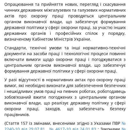
Опрацювання та прийняття нових, перегляд і скасування
чинних державних міжгалузевих та галузевих нормативних
актів про охорону праці проводяться центральним
органом виконавчої влади, що забезпечує формування
державної політики у сфері охорони праці, за участю інших
державних органів і професійних спілок у порядку,
визначеному Кабінетом Міністрів України.
Стандарти, технічні умови та інші нормативно-технічні
документи на засоби праці і технологічні процеси повинні
включати вимоги щодо охорони праці і погоджуватися з
центральним органом виконавчої влади, що забезпечує
формування державної політики у сфері охорони праці.
У разі відсутності в нормативних актах про охорону праці
вимог, які необхідно виконати для забезпечення безпечних
і нешкідливих умов праці на певних роботах, роботодавець
зобов'язаний вжити погоджених з центральним органом
виконавчої влади, що реалізує державну політику у сфері
охорони праці, заходів, що забезпечать безпеку
працівників.
{Стаття 157 із змінами, внесеними згідно з Указами ПВР
№
2240-10 від 29.07.81
,
№ 4617-10 від 24.01.83
; Законами
№