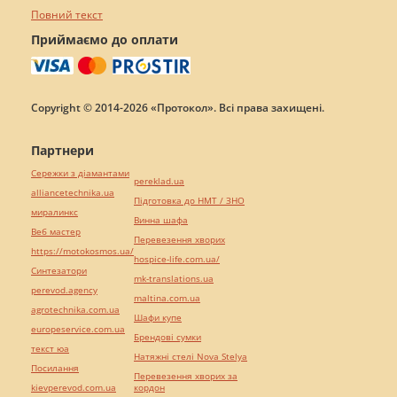
Повний текст
Приймаємо до оплати
Copyright © 2014-2026 «Протокол». Всі права захищені.
Партнери
Сережки з діамантами
pereklad.ua
alliancetechnika.ua
Підготовка до НМТ / ЗНО
миралинкс
Винна шафа
Веб мастер
Перевезення хворих
https://motokosmos.ua/
hospice-life.com.ua/
Синтезатори
mk-translations.ua
perevod.agency
maltina.com.ua
agrotechnika.com.ua
Шафи купе
europeservice.com.ua
Брендові сумки
текст юа
Натяжні стелі Nova Stelya
Посилання
Перевезення хворих за
kievperevod.com.ua
кордон