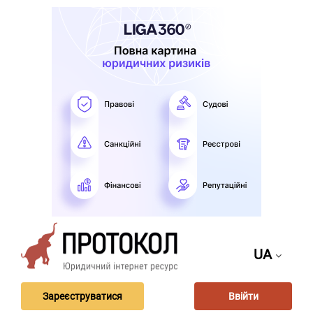
UA
Зареєструватися
Ввійти