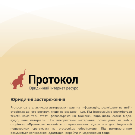
Юридичні застереження
Protocol.ua є власником авторських прав на інформацію, розміщену на веб -
сторінках даного ресурсу, якщо не вказано інше. Під інформацією розуміються
тексти, коментарі, статті, фотозображення, малюнки, ящик-шота, скани, відео,
аудіо, інші матеріали. При використанні матеріалів, розміщених на веб -
сторінках «Протокол» наявність гіперпосилання відкритого для індексації
пошуковими системами на protocol.ua обов`язкове. Під використанням
розуміється копіювання, адаптація, рерайтинг, модифікація тощо.