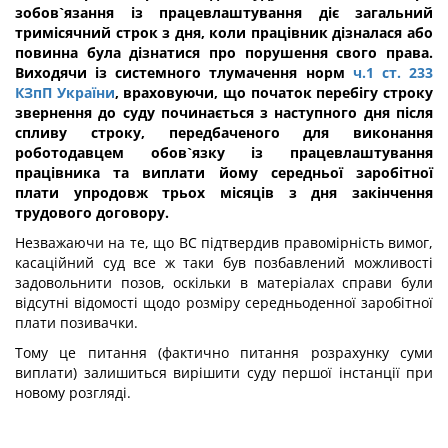
зобов`язання із працевлаштування діє загальний
тримісячний строк з дня, коли працівник дізналася або
повинна була дізнатися про порушення свого права.
Виходячи із системного тлумачення норм
ч.1 ст. 233
КЗпП України
, враховуючи, що початок перебігу строку
звернення до суду починається з наступного дня після
спливу строку, передбаченого для виконання
роботодавцем обов`язку із працевлаштування
працівника та виплати йому середньої заробітної
плати упродовж трьох місяців з дня закінчення
трудового договору.
Незважаючи на те, що ВС підтвердив правомірність вимог,
касаційний суд все ж таки був позбавлений можливості
задовольнити позов, оскільки в матеріалах справи були
відсутні відомості щодо розміру середньоденної заробітної
плати позивачки.
Тому це питання (фактично питання розрахунку суми
виплати) залишиться вирішити суду першої інстанції при
новому розгляді.