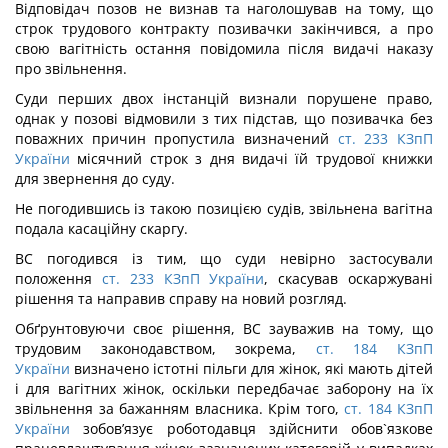
Відповідач позов не визнав та наголошував на тому, що
строк трудового контракту позивачки закінчився, а про
свою вагітність остання повідомила після видачі наказу
про звільнення.
Суди перших двох інстанцій визнали порушене право,
однак у позові відмовили з тих підстав, що позивачка без
поважних причин пропустила визначений
ст. 233 КЗпП
України
місячний строк з дня видачі їй трудової книжки
для звернення до суду.
Не погодившись із такою позицією судів, звільнена вагітна
подала касаційну скаргу.
ВС погодився із тим, що суди невірно застосували
положення
ст. 233 КЗпП України
, скасував оскаржувані
рішення та направив справу на новий розгляд.
Обґрунтовуючи своє рішення, ВС зауважив на тому, що
трудовим законодавством, зокрема,
ст. 184 КЗпП
України
визначено істотні пільги для жінок, які мають дітей
і для вагітних жінок, оскільки передбачає заборону на їх
звільнення за бажанням власника. Крім того,
ст. 184 КЗпП
України
зобов’язує роботодавця здійснити обов`язкове