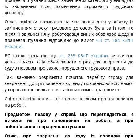
працевлаштування жінок зазначених категорій у випадках
їх звільнення після закінчення строкового трудового
договору.
Отже, оскільки позивачка на час звільнення у зв`язку із
закінченням строку трудового договору була вагітною, то
після її звільнення у роботодавця виник обов`язок щодо її
працевлаштування відповідно до вимог
ч.3 ст. 184 КЗпП
України.
ВС також зазначив, що
ст. 233 КЗпП України
визначено
день, з якого слід обчислювати строк для звернення до
суду з позовом про захист порушеного трудового права.
Так, важливо розрізняти початок перебігу строку для
звернення до суду залежно від виду позовних вимог: вимог
у справах про звільнення та інших вимог працівника.
Спір про звільнення - це спір за позовом про поновлення
на роботі.
Предметом позову у справі, що переглядається, є
вимога не про поновлення на роботі, а про
зобов`язання із працевлаштування.
Отже, при зверненні до суду із позовом про