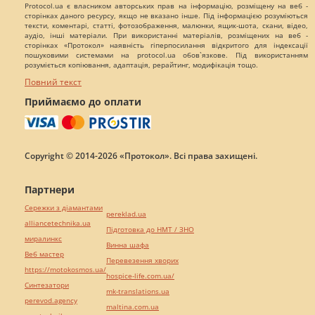
Protocol.ua є власником авторських прав на інформацію, розміщену на веб -
сторінках даного ресурсу, якщо не вказано інше. Під інформацією розуміються
тексти, коментарі, статті, фотозображення, малюнки, ящик-шота, скани, відео,
аудіо, інші матеріали. При використанні матеріалів, розміщених на веб -
сторінках «Протокол» наявність гіперпосилання відкритого для індексації
пошуковими системами на protocol.ua обов`язкове. Під використанням
розуміється копіювання, адаптація, рерайтинг, модифікація тощо.
Повний текст
Приймаємо до оплати
Copyright © 2014-2026 «Протокол». Всі права захищені.
Партнери
Сережки з діамантами
pereklad.ua
alliancetechnika.ua
Підготовка до НМТ / ЗНО
миралинкс
Винна шафа
Веб мастер
Перевезення хворих
https://motokosmos.ua/
hospice-life.com.ua/
Синтезатори
mk-translations.ua
perevod.agency
maltina.com.ua