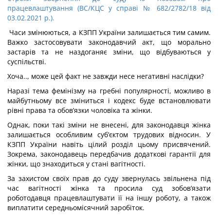
працевлаштування (ВС/КЦС у справі № 682/2782/18 від
03.02.2021 р.).
Часи змінюються, а КЗПП України залишається тим самим.
Важко застосовувати законодавчий акт, що морально
застарів та не наздоганяє зміни, що відбуваються у
суспільстві.
Хоча.., може цей факт не завжди несе негативні наслідки?
Наразі тема фемінізму на гребні популярності, можливо в
майбутньому все зміниться і кодекс буде встановлювати
рівні права та обов’язки чоловіка та жінки.
Однак, поки такі зміни не внесені, для законодавця жінка
залишається особливим суб’єктом трудових відносин. У
КЗПП України навіть цілий розділ цьому присвячений.
Зокрема, законодавець передбачив додаткові гарантії для
жінки, що знаходиться у стані вагітності.
За захистом своїх прав до суду звернулась звільнена під
час вагітності жінка та просила суд зобов’язати
роботодавця працевлаштувати її на іншу роботу, а також
виплатити середньомісячний заробіток.