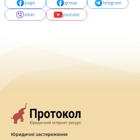
page
group
telegram
viber
youtube
Юридичні застереження