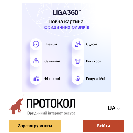
UA
Зареєструватися
Ввійти