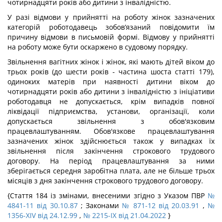
чотирнадцяти років або дитини з інвалідністю.
У разі відмови у прийнятті на роботу жінок зазначених
категорій роботодавець зобов’язаний повідомити їм
причину відмови в письмовій формі. Відмову у прийнятті
на роботу може бути оскаржено в судовому порядку.
Звільнення вагітних жінок і жінок, які мають дітей віком до
трьох років (до шести років - частина шоста статті 179),
одиноких матерів при наявності дитини віком до
чотирнадцяти років або дитини з інвалідністю з ініціативи
роботодавця не допускається, крім випадків повної
ліквідації підприємства, установи, організації, коли
допускається звільнення з обов'язковим
працевлаштуванням. Обов'язкове працевлаштування
зазначених жінок здійснюється також у випадках їх
звільнення після закінчення строкового трудового
договору. На період працевлаштування за ними
зберігається середня заробітна плата, але не більше трьох
місяців з дня закінчення строкового трудового договору.
{Стаття 184 із змінами, внесеними згідно з Указом ПВР
№
4841-11 від 30.10.87
; Законами
№ 871-12 від 20.03.91
,
№
1356-XIV від 24.12.99
,
№ 2215-IX від 21.04.2022
}