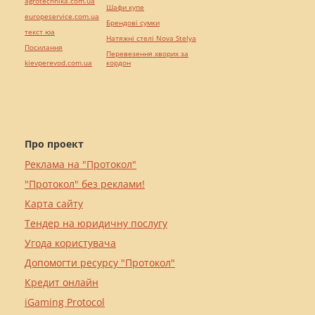
agrotechnika.com.ua
Шафи купе
europeservice.com.ua
Брендові сумки
текст юа
Натяжні стелі Nova Stelya
Посилання
Перевезення хворих за
kievperevod.com.ua
кордон
Про проект
Реклама на "Протокол"
"Протокол" без реклами!
Карта сайту
Тендер на юридичну послугу
Угода користувача
Допомогти ресурсу "Протокол"
Кредит онлайн
iGaming Protocol