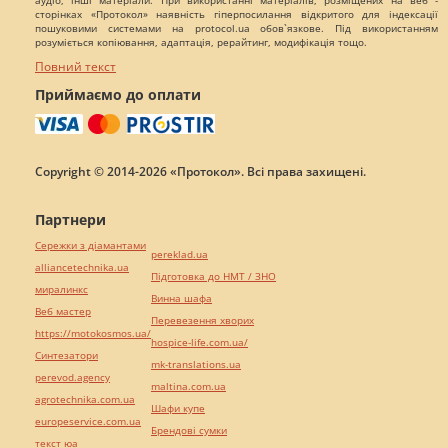
аудіо, інші матеріали. При використанні матеріалів, розміщених на веб -
сторінках «Протокол» наявність гіперпосилання відкритого для індексації
пошуковими системами на protocol.ua обов`язкове. Під використанням
розуміється копіювання, адаптація, рерайтинг, модифікація тощо.
Повний текст
Приймаємо до оплати
Copyright © 2014-2026 «Протокол». Всі права захищені.
Партнери
Сережки з діамантами
pereklad.ua
alliancetechnika.ua
Підготовка до НМТ / ЗНО
миралинкс
Винна шафа
Веб мастер
Перевезення хворих
https://motokosmos.ua/
hospice-life.com.ua/
Синтезатори
mk-translations.ua
perevod.agency
maltina.com.ua
agrotechnika.com.ua
Шафи купе
europeservice.com.ua
Брендові сумки
текст юа