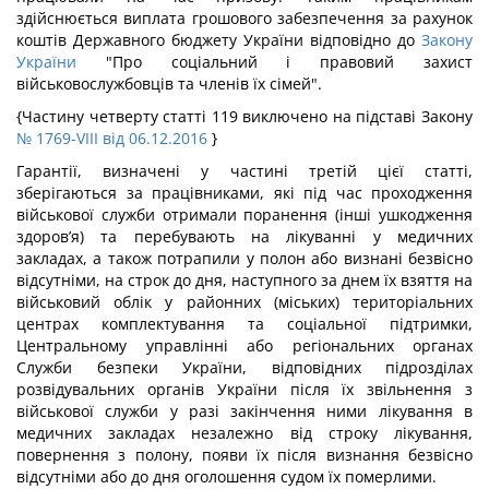
здійснюється виплата грошового забезпечення за рахунок
коштів Державного бюджету України відповідно до
Закону
України
"Про соціальний і правовий захист
військовослужбовців та членів їх сімей".
{Частину четверту статті 119 виключено на підставі Закону
№ 1769-VIII від 06.12.2016
}
Гарантії, визначені у частині третій цієї статті,
зберігаються за працівниками, які під час проходження
військової служби отримали поранення (інші ушкодження
здоров’я) та перебувають на лікуванні у медичних
закладах, а також потрапили у полон або визнані безвісно
відсутніми, на строк до дня, наступного за днем їх взяття на
військовий облік у районних (міських) територіальних
центрах комплектування та соціальної підтримки,
Центральному управлінні або регіональних органах
Служби безпеки України, відповідних підрозділах
розвідувальних органів України після їх звільнення з
військової служби у разі закінчення ними лікування в
медичних закладах незалежно від строку лікування,
повернення з полону, появи їх після визнання безвісно
відсутніми або до дня оголошення судом їх померлими.