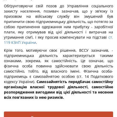
Обґрунтовуючи свій позов до Управління соціального
захисту населення, позивач зазначав, що у зв'язку із
призовом на військову службу він змушений був
припинити свою підприємницьку діяльність, що потягло за
собою припинення одержання ним прибутку - заробітної
плати, яку отримував від цієї діяльності і витрачав на
утримання сім'ї, і яку просив компенсувати на підставі
ст.
119 КЗпП України
.
Крім того, мотивуючи своє рішення, ВССУ зазначив, -
підприємницька діяльність характеризується такими
ознаками, зокрема, як самостійність. Це означає, що
фізична особа повинна здійснювати свою діяльність
самостійно, тобто, від власного імені. Фізична особа-
підприємець є самозайнятою особою (ст. 14 Податкового
кодексу України).
Самозайнятість передбачає самостійну
організацію власної трудової діяльності, самостійне
розпорядження вигодами від цієї діяльності та несення
всіх пов'язаних із нею ризиків.