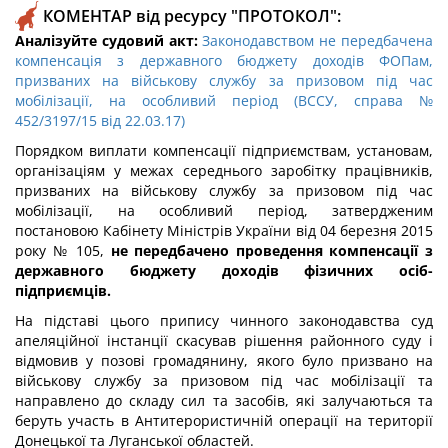
КОМЕНТАР від ресурсу "ПРОТОКОЛ":
Аналізуйте судовий акт:
Законодавством не передбачена
компенсація з державного бюджету доходів ФОПам,
призваних на військову службу за призовом під час
мобілізації, на особливий період (ВССУ, справа №
452/3197/15 від 22.03.17)
Порядком виплати компенсації підприємствам, установам,
організаціям у межах середнього заробітку працівників,
призваних на військову службу за призовом під час
мобілізації, на особливий період, затвердженим
постановою Кабінету Міністрів України від 04 березня 2015
року № 105,
не передбачено проведення компенсації з
державного бюджету доходів фізичних осіб-
підприємців.
На підставі цього припису чинного законодавства суд
апеляційної інстанції скасував рішення районного суду і
відмовив у позові громадянину, якого було призвано на
військову службу за призовом під час мобілізації та
направлено до складу сил та засобів, які залучаються та
беруть участь в Антитерористичній операції на території
Донецької та Луганської областей.