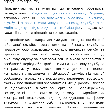
середнього заробітку.
Працівникам, які залучаються до виконання обов'язків,
передбачених
Кодексом цивільного захисту України
,
законами України
"Про військовий обов'язок і військову
службу"
і
"Про альтернативну (невійськову) службу"
,
"Про
мобілізаційну підготовку та мобілізацію"
, надаються
гарантії та пільги відповідно до цих законів.
За працівниками, направленими для проходження базової
військової служби, призваними на військову службу за
призовом осіб офіцерського складу, військову службу за
призовом під час мобілізації, на особливий період,
військову службу за призовом осіб із числа резервістів в
особливий період або прийнятими на військову службу за
контрактом, у тому числі шляхом укладення нового
контракту на проходження військової служби, під час дії
особливого періоду на строк до його закінчення або до дня
фактичного звільнення зберігаються місце роботи і посада
на підприємстві, в установі, організації, фермерському
господарстві, сільськогосподарському виробничому
кооперативі незалежно від підпорядкування та форми
власності і у фізичних осіб - підприємців, у яких вони
працювали на час призову. Таким працівникам