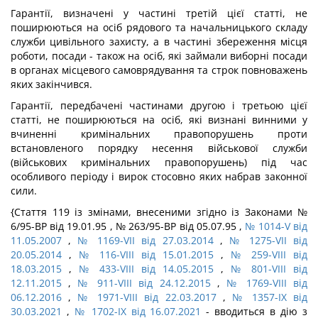
Гарантії, визначені у частині третій цієї статті, не
поширюються на осіб рядового та начальницького складу
служби цивільного захисту, а в частині збереження місця
роботи, посади - також на осіб, які займали виборні посади
в органах місцевого самоврядування та строк повноважень
яких закінчився.
Гарантії, передбачені частинами другою і третьою цієї
статті, не поширюються на осіб, які визнані винними у
вчиненні кримінальних правопорушень проти
встановленого порядку несення військової служби
(військових кримінальних правопорушень) під час
особливого періоду і вирок стосовно яких набрав законної
сили.
{Стаття 119 із змінами, внесеними згідно із Законами №
6/95-ВР від 19.01.95 , № 263/95-ВР від 05.07.95 ,
№ 1014-V від
11.05.2007
,
№ 1169-VII від 27.03.2014
,
№ 1275-VII від
20.05.2014
,
№ 116-VIII від 15.01.2015
,
№ 259-VIII від
18.03.2015
,
№ 433-VIII від 14.05.2015
,
№ 801-VIII від
12.11.2015
,
№ 911-VIII від 24.12.2015
,
№ 1769-VIII від
06.12.2016
,
№ 1971-VIII від 22.03.2017
,
№ 1357-IX від
30.03.2021
,
№ 1702-IX від 16.07.2021
- вводиться в дію з