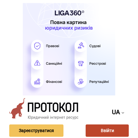
UA
Зареєструватися
Ввійти