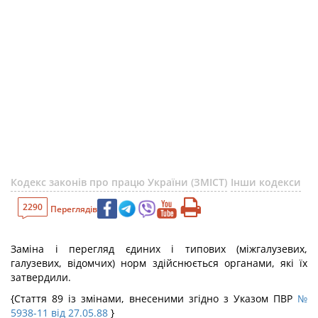
Кодекс законів про працю України (ЗМІСТ)
Інши кодекси
2290
Переглядів
Заміна і перегляд єдиних і типових (міжгалузевих,
галузевих, відомчих) норм здійснюється органами, які їх
затвердили.
{Стаття 89 із змінами, внесеними згідно з Указом ПВР
№
5938-11 від 27.05.88
}