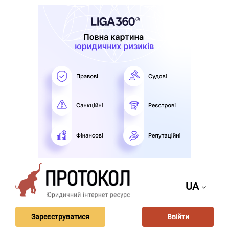
UA
Зареєструватися
Ввійти