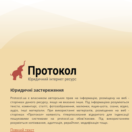
Юридичні застереження
Protocol.ua є власником авторських прав на інформацію, розміщену на веб -
сторінках даного ресурсу, якщо не вказано інше. Під інформацією розуміються
тексти, коментарі, статті, фотозображення, малюнки, ящик-шота, скани, відео,
аудіо, інші матеріали. При використанні матеріалів, розміщених на веб -
сторінках «Протокол» наявність гіперпосилання відкритого для індексації
пошуковими системами на protocol.ua обов`язкове. Під використанням
розуміється копіювання, адаптація, рерайтинг, модифікація тощо.
Повний текст