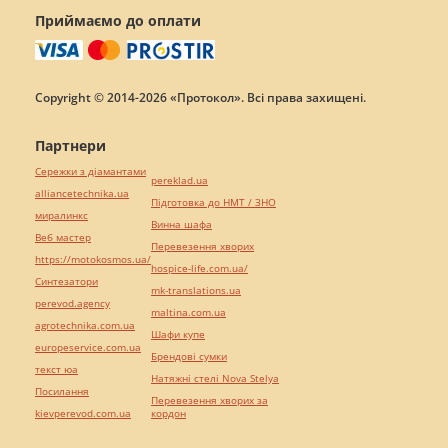
Приймаємо до оплати
Copyright © 2014-2026 «Протокол». Всі права захищені.
Партнери
Сережки з діамантами
pereklad.ua
alliancetechnika.ua
Підготовка до НМТ / ЗНО
миралинкс
Винна шафа
Веб мастер
Перевезення хворих
https://motokosmos.ua/
hospice-life.com.ua/
Синтезатори
mk-translations.ua
perevod.agency
maltina.com.ua
agrotechnika.com.ua
Шафи купе
europeservice.com.ua
Брендові сумки
текст юа
Натяжні стелі Nova Stelya
Посилання
Перевезення хворих за
kievperevod.com.ua
кордон