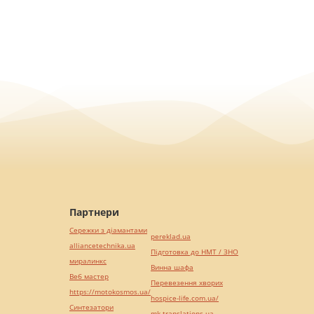
Партнери
Сережки з діамантами
pereklad.ua
alliancetechnika.ua
Підготовка до НМТ / ЗНО
миралинкс
Винна шафа
Веб мастер
Перевезення хворих
https://motokosmos.ua/
hospice-life.com.ua/
Синтезатори
mk-translations.ua