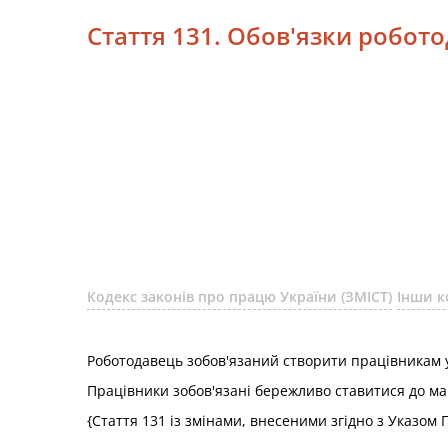
Стаття 131. Обов'язки робот
Кодекс законів про працю України (ЗМІСТ)
Інши к
Роботодавець зобов'язаний створити працівникам у
Працівники зобов'язані бережливо ставитися до май
{Стаття 131 із змінами, внесеними згідно з Указом