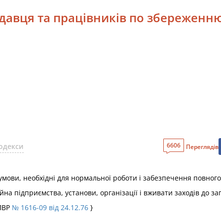
одавця та працівників по збереженн
6606
одекси
Переглядів
мови, необхідні для нормальної роботи і забезпечення повног
на підприємства, установи, організації і вживати заходів до за
 ПВР
№ 1616-09 від 24.12.76
}