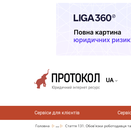
UA
Сервіси для клієнтів
Серві
...
Головна
Стаття 131. Обов'язки роботодавця та 