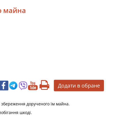
ю майна
Додати в обране
о збереження дорученого їм майна.
побігання шкоді.