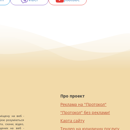
Про проект
Реклама на "Протокол"
"Протокол" без реклами!
міщену на веб -
цією розуміються
Карта сайту
а, скани, відео,
іщених на веб -
Тендер на юридичну послугу