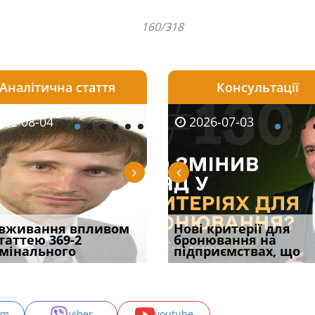
160/318
Аналітична стаття
Консультації
08-06
26-08-04
2026-05-25
2026-08-06
2026-08-04
2026-07-03
2026-07-30
уд встановив для
вживання впливом
Кого з юристів замінить
Документи, на яких не
Переоформлення
Нові критерії для
Восьмий ААС фак
одування шкоди
статтею 369-2
ШІ, а хто зароблятиме
проставляється
відстрочки за іншою
бронювання на
підтвердив, що 
с
мінального
міль
апостиль: пер
підставою: нов
підприємствах, що
може скас
am
viber
youtube