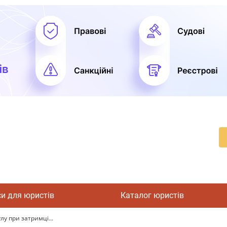
си для юристів
Каталог юристів
у при затримці...