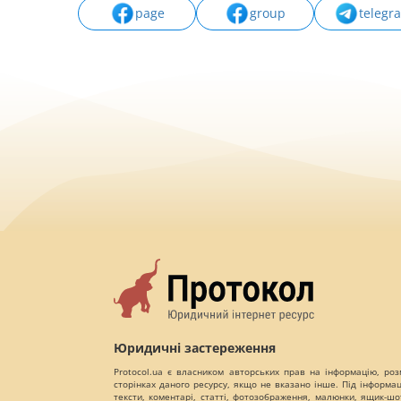
page
group
telegr
Юридичні застереження
Protocol.ua є власником авторських прав на інформацію, роз
сторінках даного ресурсу, якщо не вказано інше. Під інформа
тексти, коментарі, статті, фотозображення, малюнки, ящик-шот