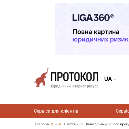
UA
Сервіси для клієнтів
Серві
...
Головна
Стаття 236. Оплата вимушеного прогул