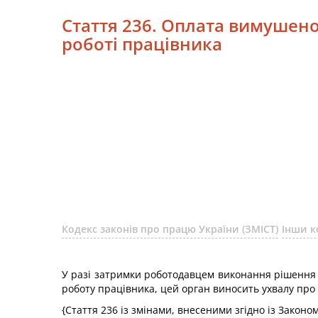
Стаття 236. Оплата вимушен
роботі працівника
Кодекс законів про працю України (ЗМІСТ)
Інши к
У разі затримки роботодавцем виконання рішення 
роботу працівника, цей орган виносить ухвалу про 
{Стаття 236 із змінами, внесеними згідно із Законо