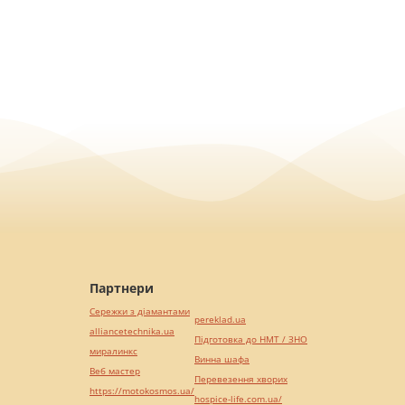
Партнери
Сережки з діамантами
pereklad.ua
alliancetechnika.ua
Підготовка до НМТ / ЗНО
миралинкс
Винна шафа
Веб мастер
Перевезення хворих
https://motokosmos.ua/
hospice-life.com.ua/