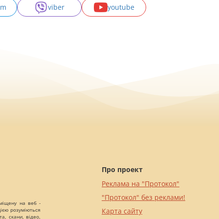
am
viber
youtube
Про проект
Реклама на "Протокол"
"Протокол" без реклами!
міщену на веб -
цією розуміються
Карта сайту
а, скани, відео,