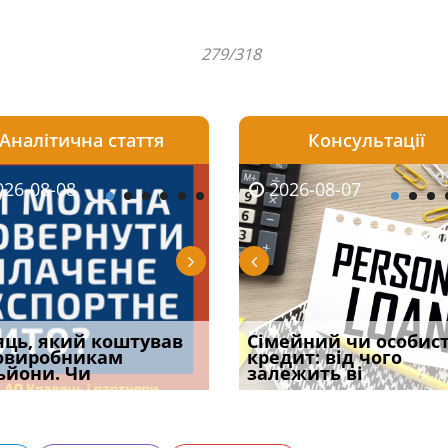
279/318
Аналітична стаття
Консультації
08-06
26-08-08
2026-08-05
2026-08-06
2026-08-07
2026-08-07
2026-07-30
уд встановив для
яць, який коштував
Чи потрібна ФОП
Документи, на яких не
Огляд практики ВС від
Сімейний чи особис
Восьмий ААС фак
одування шкоди
овиробникам
печатка у 2026 році:
проставляється
Ростислава Кравця, що
кредит: від чого
підтвердив, що 
с
ьйони. Чи
правила засто
апостиль: пер
опублі
залежить ві
може скас