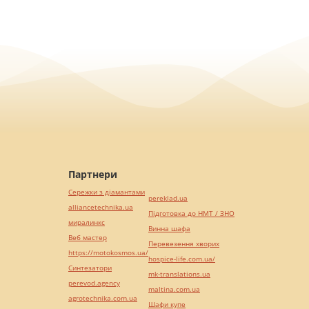
Партнери
Сережки з діамантами
pereklad.ua
alliancetechnika.ua
Підготовка до НМТ / ЗНО
миралинкс
Винна шафа
Веб мастер
Перевезення хворих
https://motokosmos.ua/
hospice-life.com.ua/
Синтезатори
mk-translations.ua
perevod.agency
maltina.com.ua
agrotechnika.com.ua
Шафи купе