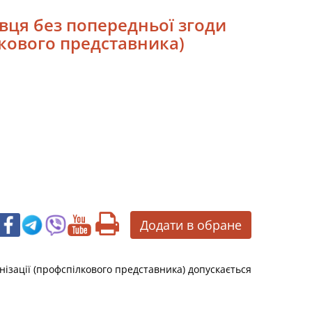
авця без попередньої згоди
лкового представника)
Додати в обране
нізації (профспілкового представника) допускається