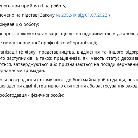
ного при прийнятті на роботу;
лючено на підставі Закону
№ 2352-IX від 01.07.2022
}
онував цю роботу;
профспілкової організації, що діє на підприємстві, в установі, о
де немає первинної профспілкової організації;
нізації (філіалу, представництва, відділення та іншого відок
його заступників, а також працівників, які мають статус держа
раються, затверджуються або призначаються на посади державн
'єднаннями громадян;
оти розкрадання (в тому числі дрібне) майна роботодавця, вста
накладення адміністративного стягнення або застосування заход
 роботодавця - фізичної особи;