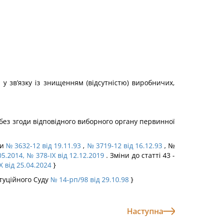
у зв’язку із знищенням (відсутністю) виробничих,
без згоди відповідного виборного органу первинної
ми
№ 3632-12 від 19.11.93
,
№ 3719-12 від 16.12.93
, №
05.2014
, № 378-IX від 12.12.2019
. Зміни до статті 43 -
X від 25.04.2024
}
итуційного Суду
№ 14-рп/98 від 29.10.98
}
Наступна