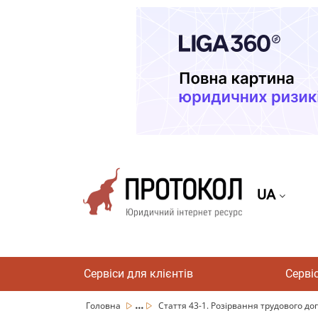
UA
Сервіси для клієнтів
Серві
...
Головна
Стаття 43-1. Розірвання трудового догов