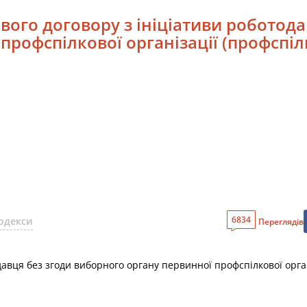
ового договору з ініціативи роботод
профспілкової організації (профспі
6834
одекси
Переглядів
давця без згоди виборного органу первинної профспілкової орга