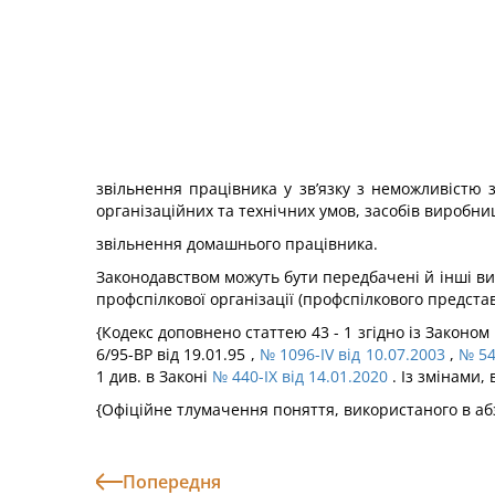
звільнення працівника у зв’язку з неможливістю 
організаційних та технічних умов, засобів виробни
звільнення домашнього працівника.
Законодавством можуть бути передбачені й інші ви
профспілкової організації (профспілкового предста
{Кодекс доповнено статтею 43 - 1 згідно із Законом
6/95-ВР від 19.01.95 ,
№ 1096-IV від 10.07.2003
,
№ 54
1 див. в Законі
№ 440-IX від 14.01.2020
. Із змінами,
{Офіційне тлумачення поняття, використаного в абз
Попередня