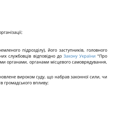
рганізації;
ремленого підрозділу), його заступників, головного
вних службовців відповідно до
Закону України
"Про
ими органами, органами місцевого самоврядування,
новлене вироком суду, що набрав законної сили, чи
ів громадського впливу;