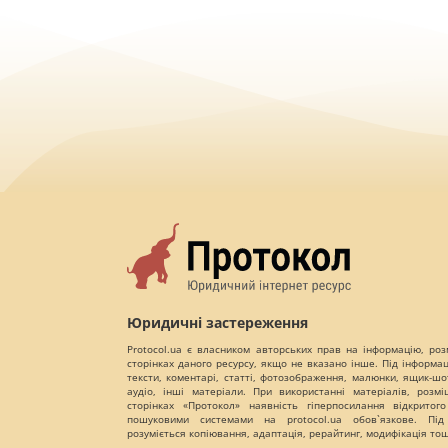
Юридичні застереження
Protocol.ua є власником авторських прав на інформацію, роз
сторінках даного ресурсу, якщо не вказано інше. Під інформа
тексти, коментарі, статті, фотозображення, малюнки, ящик-шот
аудіо, інші матеріали. При використанні матеріалів, розм
сторінках «Протокол» наявність гіперпосилання відкритого
пошуковими системами на protocol.ua обов`язкове. Під
розуміється копіювання, адаптація, рерайтинг, модифікація то