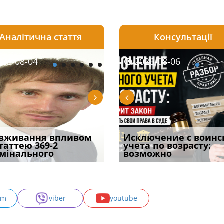
Аналітична стаття
Консультації
08-06
26-08-04
2026-08-05
2026-08-06
2026-08-04
2026-08-06
2026-07-30
уд встановив для
вживання впливом
Особливості захисту у
Документи, на яких не
Переоформлення
Исключение с воинс
Восьмий ААС фак
одування шкоди
статтею 369-2
кримінальному
проставляється
відстрочки за іншою
учета по возрасту:
підтвердив, що 
с
мінального
провадженні: я
апостиль: пер
підставою: нов
возможно
може скас
am
viber
youtube