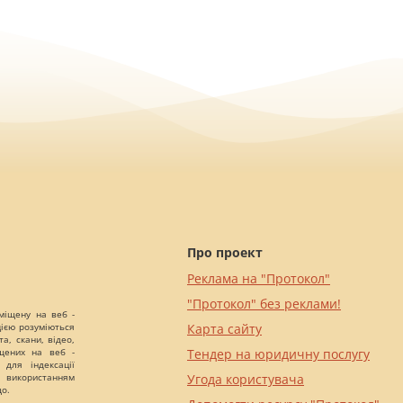
Про проект
Реклама на "Протокол"
"Протокол" без реклами!
міщену на веб -
цією розуміються
Карта сайту
а, скани, відео,
іщених на веб -
Тендер на юридичну послугу
 для індексації
 використанням
Угода користувача
що.