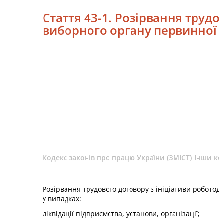
Стаття 43-1. Розірвання труд
виборного органу первинної 
Кодекс законів про працю України (ЗМІСТ)
Інши к
Розірвання трудового договору з ініціативи робото
у випадках:
ліквідації підприємства, установи, організації;