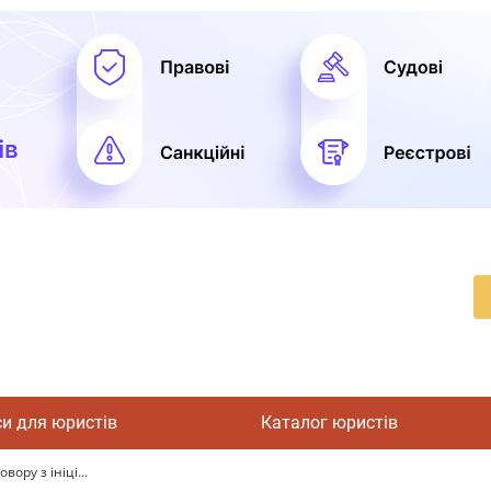
си для юристів
Каталог юристів
ору з ініці...