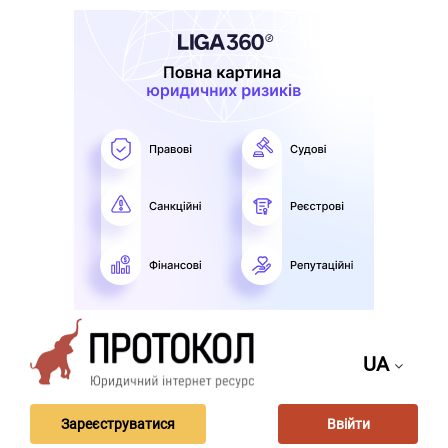
UA
Зареєструватися
Ввійти