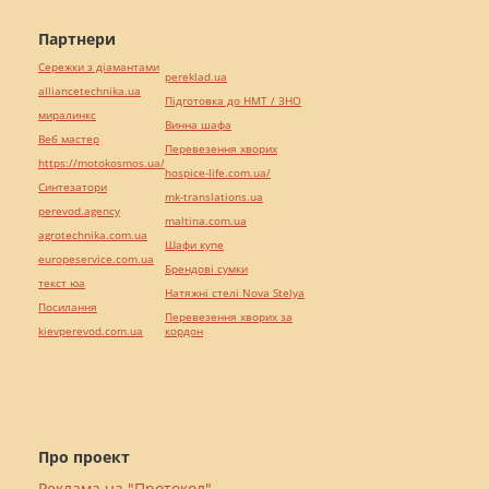
Партнери
Сережки з діамантами
pereklad.ua
alliancetechnika.ua
Підготовка до НМТ / ЗНО
миралинкс
Винна шафа
Веб мастер
Перевезення хворих
https://motokosmos.ua/
hospice-life.com.ua/
Синтезатори
mk-translations.ua
perevod.agency
maltina.com.ua
agrotechnika.com.ua
Шафи купе
europeservice.com.ua
Брендові сумки
текст юа
Натяжні стелі Nova Stelya
Посилання
Перевезення хворих за
kievperevod.com.ua
кордон
Про проект
Реклама на "Протокол"