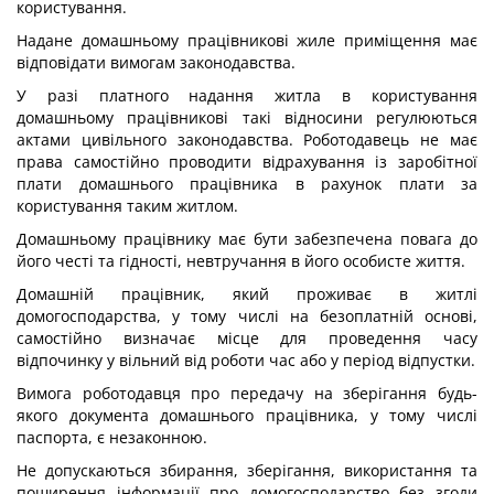
користування.
Надане домашньому працівникові жиле приміщення має
відповідати вимогам законодавства.
У разі платного надання житла в користування
домашньому працівникові такі відносини регулюються
актами цивільного законодавства. Роботодавець не має
права самостійно проводити відрахування із заробітної
плати домашнього працівника в рахунок плати за
користування таким житлом.
Домашньому працівнику має бути забезпечена повага до
його честі та гідності, невтручання в його особисте життя.
Домашній працівник, який проживає в житлі
домогосподарства, у тому числі на безоплатній основі,
самостійно визначає місце для проведення часу
відпочинку у вільний від роботи час або у період відпустки.
Вимога роботодавця про передачу на зберігання будь-
якого документа домашнього працівника, у тому числі
паспорта, є незаконною.
Не допускаються збирання, зберігання, використання та
поширення інформації про домогосподарство без згоди