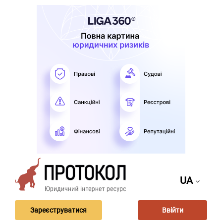
UA
Зареєструватися
Ввійти