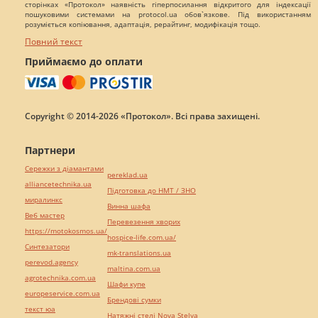
сторінках «Протокол» наявність гіперпосилання відкритого для індексації
пошуковими системами на protocol.ua обов`язкове. Під використанням
розуміється копіювання, адаптація, рерайтинг, модифікація тощо.
Повний текст
Приймаємо до оплати
Copyright © 2014-2026 «Протокол». Всі права захищені.
Партнери
Сережки з діамантами
pereklad.ua
alliancetechnika.ua
Підготовка до НМТ / ЗНО
миралинкс
Винна шафа
Веб мастер
Перевезення хворих
https://motokosmos.ua/
hospice-life.com.ua/
Синтезатори
mk-translations.ua
perevod.agency
maltina.com.ua
agrotechnika.com.ua
Шафи купе
europeservice.com.ua
Брендові сумки
текст юа
Натяжні стелі Nova Stelya