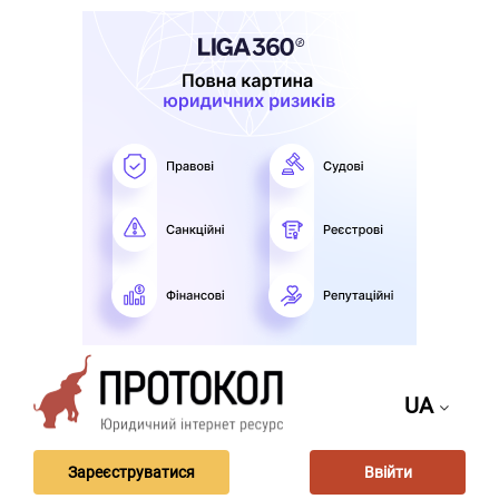
UA
Зареєструватися
Ввійти