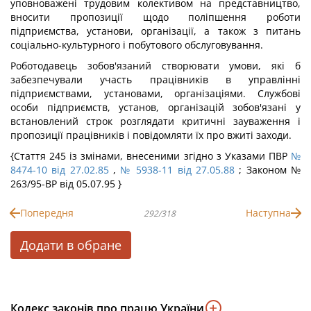
уповноважені трудовим колективом на представництво,
вносити пропозиції щодо поліпшення роботи
підприємства, установи, організації, а також з питань
соціально-культурного і побутового обслуговування.
Роботодавець зобов'язаний створювати умови, які б
забезпечували участь працівників в управлінні
підприємствами, установами, організаціями. Службові
особи підприємств, установ, організацій зобов'язані у
встановлений строк розглядати критичні зауваження і
пропозиції працівників і повідомляти їх про вжиті заходи.
{Стаття 245 із змінами, внесеними згідно з Указами ПВР
№
8474-10 від 27.02.85
,
№ 5938-11 від 27.05.88
; Законом №
263/95-ВР від 05.07.95 }
Попередня
Наступна
292/318
Додати в обране
Кодекс законів про працю України