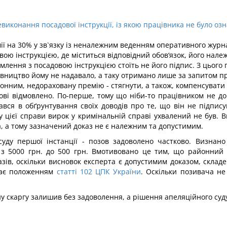
виконання посадової інструкції, із якою працівника не було оз
 на 30% у зв`язку із неналежним веденням оперативного журнал
довою інструкцією, де міститься відповідний обов‘язок, його нал
млення з посадовою інструкцією стоїть не його підпис. З цього п
івництво йому не надавало, а таку отримано лише за запитом про
нним, недораховану премію - стягнути, а також, компенсувати
зові відмовлено. По-перше, тому що ніби-то працівником не до
вся в обґрунтування своїх доводів про те, що він не підписув
 цієї справи вирок у кримінальній справі ухвалений не був. В
, а тому зазначений доказ не є належним та допустимим.
 суду першої інстанції - позов задоволено частково. Визнан
з 5000 грн. до 500 грн. Вмотивовано це тим, що районний 
азів, оскільки висновок експерта є допустимим доказом, скла
ідає положенням
статті 102 ЦПК України
. Оскільки позивача не
ну скаргу залишив без задоволення, а рішення апеляційного суду