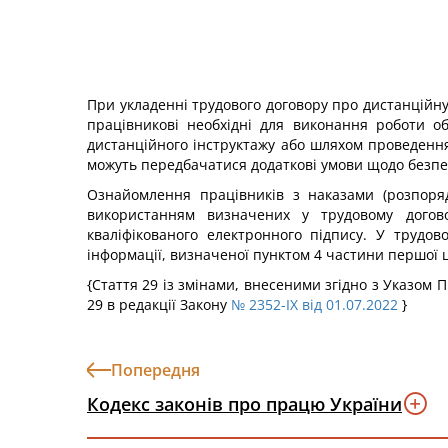
При укладенні трудового договору про дистанційну 
працівникові необхідні для виконання роботи о
дистанційного інструктажу або шляхом проведення
можуть передбачатися додаткові умови щодо безпе
Ознайомлення працівників з наказами (розпоряд
використанням визначених у трудовому догово
кваліфікованого електронного підпису. У трудо
інформації, визначеної пунктом 4 частини першої ц
{Стаття 29 із змінами, внесеними згідно з Указом 
29 в редакції Закону
№ 2352-IX від 01.07.2022
}
Попередня
Кодекс законів про працю України