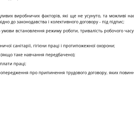
дливих виробничих факторів, які ще не усунуто, та можливі нас
відно до законодавства і колективного договору - під підпис;
 умови встановлення режиму роботи, тривалість робочого часу
ичої санітарії, гігієни праці і протипожежної охорони;
 (якщо таке навчання передбачено);
оплати праці;
 попередження про припинення трудового договору, яких повинн