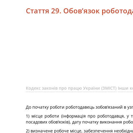
Стаття 29. Обов’язок робото
Кодекс законів про працю України (ЗМІСТ)
Інши к
До початку роботи роботодавець зобов’язаний в уз
1) місце роботи (інформація про роботодавця, у 
посадових обов’язків), дату початку виконання робо
2) визначене робоче місце, забезпечення необхідн