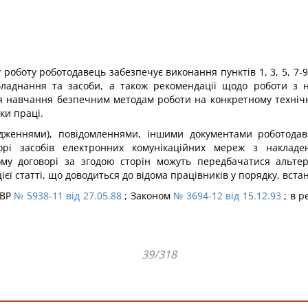
роботу роботодавець забезпечує виконання пунктів 1, 3, 5, 7-9 
бладнання та засоби, а також рекомендації щодо роботи з
 навчання безпечним методам роботи на конкретному технічно
ки праці.
женнями), повідомленнями, іншими документами роботодавц
рі засобів електронних комунікаційних мереж з накладе
вому договорі за згодою сторін можуть передбачатися альте
ієї статті, що доводиться до відома працівників у порядку, вст
ПВР
№ 5938-11 від 27.05.88
; Законом
№ 3694-12 від 15.12.93
; в р
39/318