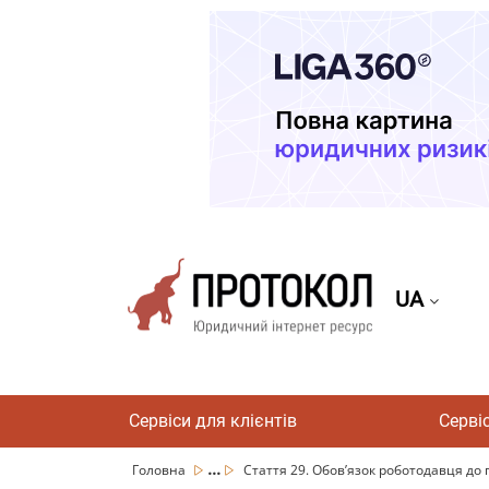
UA
Сервіси для клієнтів
Серві
...
Головна
Стаття 29. Обов’язок роботодавця до п