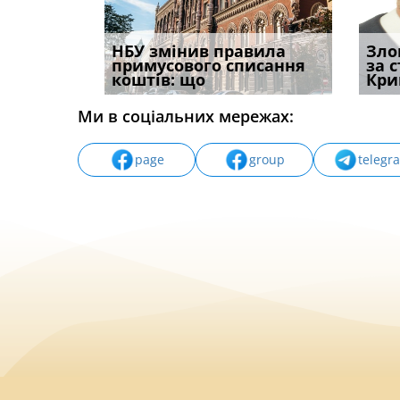
і
НБУ змінив правила
Водії можуть отримати
Якщо с
Зло
способом
примусового списання
компенсацію за
відшк
за 
вих
коштів: що
незаконні дії
наявні
Кри
Ми в соціальних мережах:
page
group
telegr