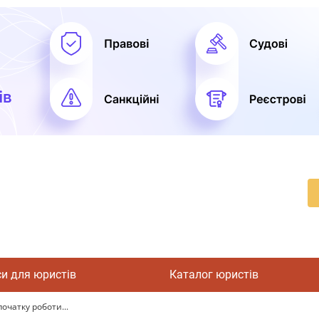
си для юристів
Каталог юристів
очатку роботи...