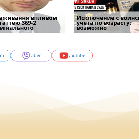
уд встановив для
вживання впливом
Особливості захисту у
Документи, на яких не
Переоформлення
Исключение с воинс
Восьмий ААС фак
одування шкоди
статтею 369-2
кримінальному
проставляється
відстрочки за іншою
учета по возрасту:
підтвердив, що 
с
мінального
провадженні: я
апостиль: пер
підставою: нов
возможно
може скас
am
viber
youtube