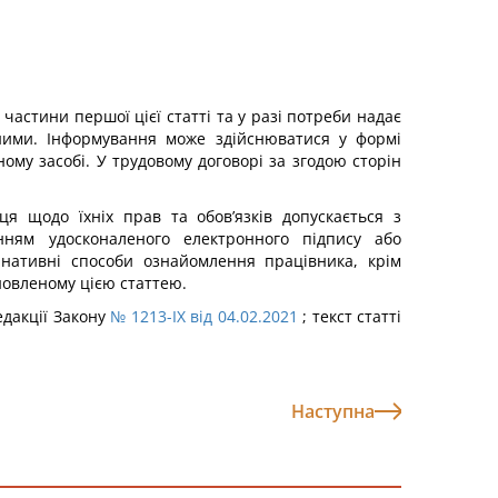
частини першої цієї статті та у разі потреби надає
 ними. Інформування може здійснюватися у формі
му засобі. У трудовому договорі за згодою сторін
я щодо їхніх прав та обов’язків допускається з
нням удосконаленого електронного підпису або
рнативні способи ознайомлення працівника, крім
ановленому цією статтею.
едакції Закону
№ 1213-IX від 04.02.2021
; текст статті
Наступна