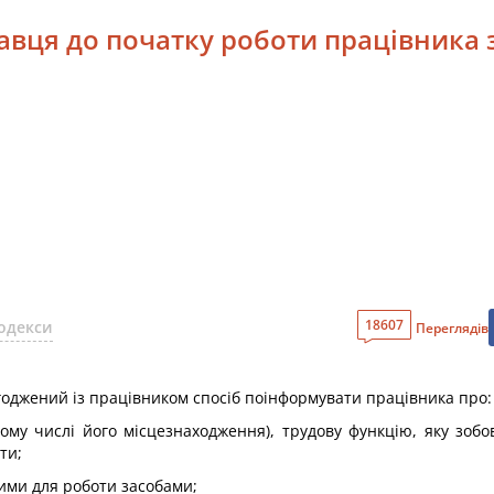
давця до початку роботи працівника
18607
одекси
Переглядів
годжений із працівником спосіб поінформувати працівника про:
тому числі його місцезнаходження), трудову функцію, яку зобо
ти;
ими для роботи засобами;