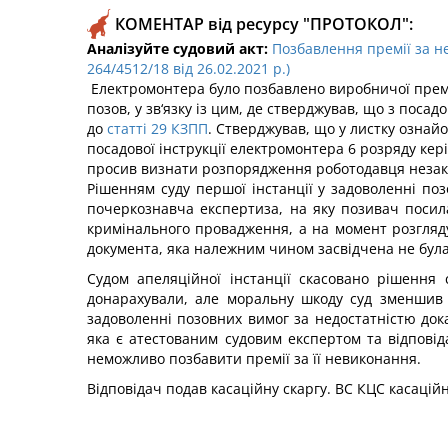
КОМЕНТАР від ресурсу "ПРОТОКОЛ":
Аналізуйте судовий акт:
Позбавлення премії за не
264/4512/18 від 26.02.2021 р.)
Електромонтера було позбавлено виробничої премії
позов, у зв‘язку із цим, де стверджував, що з поса
до
статті 29 КЗПП
. Стверджував, що у листку ознайо
посадової інструкції електромонтера 6 розряду кер
просив визнати розпорядження роботодавця незако
Рішенням суду першої інстанції у задоволенні по
почеркознавча експертиза, на яку позивач посила
кримінального провадження, а на момент розгляду
документа, яка належним чином засвідчена не була
Судом апеляційної інстанції скасовано рішення
донарахували, але моральну шкоду суд зменшив 
задоволенні позовних вимог за недостатністю док
яка є атестованим судовим експертом та відпов
неможливо позбавити премії за її невиконання.
Відповідач подав касаційну скаргу. ВС КЦС касацій