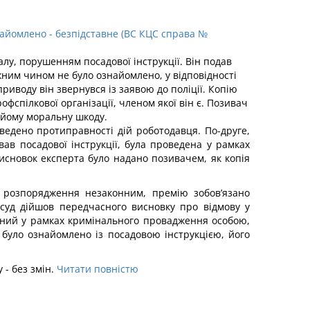
найомлено - безпідставне (ВС КЦС справа №
у, порушенням посадової інструкції. Він подав
ежним чином не було ознайомлено, у відповідності
риводу він звернувся із заявою до поліції. Копію
фспілкової організації, членом якої він є. Позивач
 йому моральну шкоду.
ведено протиправності дій роботодавця. По-друге,
ав посадової інструкції, була проведена у рамках
исновок експерта було надано позивачем, як копія
о розпорядження незаконним, премію зобов’язано
суд дійшов передчасного висновку про відмову у
дений у рамках кримінального провадження особою,
 було ознайомлено із посадовою інструкцією, його
 - без змін.
Читати повністю