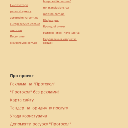
hospice-life.com.ua/
Синтезатори
mk-translations.ua
perevod.agency
maltina.com.ua
agrotechnika.com.ua
Шафи купе
europeservice.com.ua
Брендові сумки
текст юа
Натяжні стелі Nova Stelya
Посилання
Перевезення хворих за
kievperevod.com.ua
кордон
Про проект
Реклама на "Протокол"
"Протокол" без реклами!
Карта сайту
Тендер на юридичну послугу
Угода користувача
Допомогти ресурсу "Протокол"