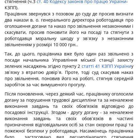
стягнення (ч.3
ст. 40 Кодексу законів про працю України
-
КЗПП).
Працівник звернувся з позовом до суду де просив визнати
два накази в. о. генерального директора роботодавця про
оголошення догани та наказ про звільнення незаконними і
скасувати, просив поновити його на посаді та стягнути з
роботодавця моральну шкоду у зв`язку з незаконним
звільненням у розмірі 10 000 грн..
Так, до цього, працівника вже було один раз звільнено з
посади начальника Управління міської станції захисту
зелених насаджень згідно пункту 2
статті 41 КЗПП України
у
зв`язку з втратою довір`я. Проте, тоді суд скасував наказ
про звільнення, поновив його на роботі, стягнув середній
заробіток за час вимушеного прогулу.
Після поновлення, через деякий час, працівнику оголосили
догану за порушення трудової дисципліни та за неналежне
виконання завдань та своїх обов'язків відповідно до
посадової інструкції. Згодом - другу догану - за неналежне
виконання завдань та своїх обов`язків в частині
призначення відповідальних осіб за стан охорони праці та
пожежної безпеки у роботодавця. Насамкінець працівника
було застосовано вид дисциплінарного стягнення