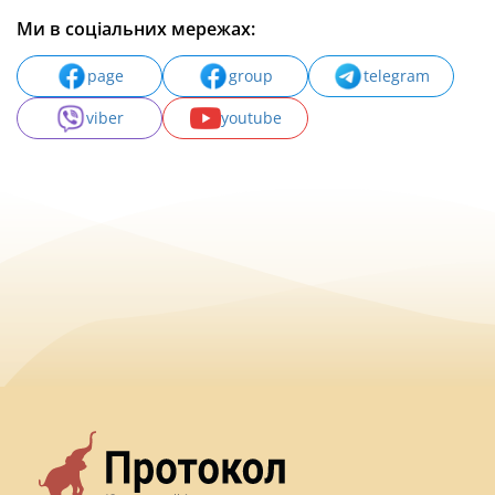
Ми в соціальних мережах:
page
group
telegram
viber
youtube