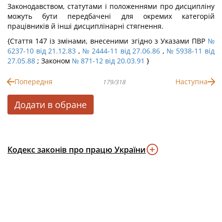
Законодавством, статутами і положеннями про дисципліну
можуть бути передбачені для окремих категорій
працівників й інші дисциплінарні стягнення.
{Стаття 147 із змінами, внесеними згідно з Указами ПВР
№
6237-10 від 21.12.83
,
№ 2444-11 від 27.06.86
,
№ 5938-11 від
27.05.88
; Законом
№ 871-12 від 20.03.91
}
Попередня
Наступна
179/318
Додати в обране
Кодекс законів про працю України