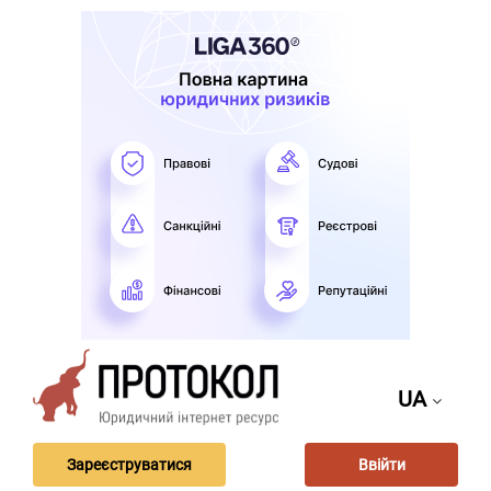
UA
Зареєструватися
Ввійти