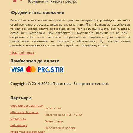
Юридичні застереження
Protocol.ua є власником авторських прав на інформацію, розміщену на веб -
сторінках даного ресурсу, якщо не вказано інше. Під інформацією розуміються
тексти, коментарі, статті, фотозображення, малюнки, ящик-шота, скани, відео,
аудіо, інші матеріали. При використанні матеріалів, розміщених на веб -
сторінках «Протокол» наявність гіперпосилання відкритого для індексації
пошуковими системами на protocol.ua обов`язкове. Під використанням
розуміється копіювання, адаптація, рерайтинг, модифікація тощо.
Повний текст
Приймаємо до оплати
Copyright © 2014-2026 «Протокол». Всі права захищені.
Партнери
Сережки з діамантами
pereklad.ua
alliancetechnika.ua
Підготовка до НМТ / ЗНО
миралинкс
Винна шафа
Веб мастер
Перевезення хворих
https://motokosmos.ua/