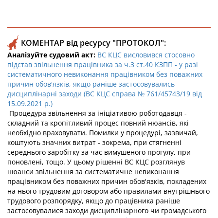
КОМЕНТАР від ресурсу "ПРОТОКОЛ":
Аналізуйте судовий акт:
ВС КЦС висловився стосовно
підстав звільнення працівника за ч.3 ст.40 КЗПП - у разі
систематичного невиконання працівником без поважних
причин обов'язків, якщо раніше застосовувались
дисциплінарні заходи (ВС КЦС справа № 761/45743/19 від
15.09.2021 р.)
Процедура звільнення за ініціативою роботодавця -
складний та кропітливий процес повний нюансів, які
необхідно враховувати. Помилки у процедурі, зазвичай,
коштують значних витрат - зокрема, при стягненні
середнього заробітку за час вимушеного прогулу, при
поновлені, тощо. У цьому рішенні ВС КЦС розглянув
нюанси звільнення за систематичне невиконання
працівником без поважних причин обов'язків, покладених
на нього трудовим договором або правилами внутрішнього
трудового розпорядку, якщо до працівника раніше
застосовувалися заходи дисциплінарного чи громадського