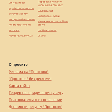
Перевозка лежачих
Синтезаторы
больных за границу
agrotechnika.com.ua
Шкафы купе
perevod.agency
Брендовые сумки
europeservice.com.ua
Натяжные потолки Nova
mk-translations.ua
Stelya
текст юа
maltina.com.ua
kievperevod.com.ua
Cылки
О проекте
Реклама на "Протокол"
"Протокол" без реклами!
Карта сайта
Тендер на юридическую услугу
Пользовательское соглашение
Допомогти ресурсу "Протокол"