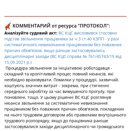
КОММЕНТАРИЙ от ресурса "ПРОТОКОЛ":
Аналізуйте судовий акт:
ВС КЦС висловився стосовно
підстав звільнення працівника за ч.3 ст.40 КЗПП - у разі
систематичного невиконання працівником без поважних
причин обов'язків, якщо раніше застосовувались
дисциплінарні заходи (ВС КЦС справа № 761/45743/19 від
15.09.2021 р.)
Процедура звільнення за ініціативою роботодавця -
складний та кропітливий процес повний нюансів, які
необхідно враховувати. Помилки у процедурі, зазвичай,
коштують значних витрат - зокрема, при стягненні
середнього заробітку за час вимушеного прогулу, при
поновлені, тощо. У цьому рішенні ВС КЦС розглянув
нюанси звільнення за систематичне невиконання
працівником без поважних причин обов'язків, покладених
на нього трудовим договором або правилами внутрішнього
трудового розпорядку, якщо до працівника раніше
застосовувалися заходи дисциплінарного чи громадського