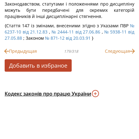
Законодавством, статутами і положеннями про дисципліну
можуть бути передбачені для окремих категорій
працівників й інші дисциплінарні стягнення.
{Стаття 147 із змінами, внесеними згідно з Указами ПВР
№
6237-10 від 21.12.83
,
№ 2444-11 від 27.06.86
,
№ 5938-11 від
27.05.88
; Законом
№ 871-12 від 20.03.91
}
Предыдущая
Следующая
179/318
Добавить в избраное
Кодекс законів про працю України