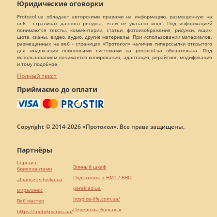
Юридические оговорки
Protocol.ua обладает авторскими правами на информацию, размещенную на
веб - страницах данного ресурса, если не указано иное. Под информацией
понимаются тексты, комментарии, статьи, фотоизображения, рисунки, ящик-
шота, сканы, видео, аудио, другие материалы. При использовании материалов,
размещенных на веб - страницах «Протокол» наличие гиперссылки открытого
для индексации поисковыми системами на protocol.ua обязательна. Под
использованием понимается копирования, адаптация, рерайтинг, модификация
и тому подобное.
Полный текст
Приймаємо до оплати
Copyright © 2014-2026 «Протокол». Все права защищены.
Партнёры
Серьги с
Винный шкаф
бриллиантами
Подготовка к НМТ / ВНО
alliancetechnika.ua
pereklad.ua
миралинкс
hospice-life.com.ua/
Веб мастер
Перевозка больных
https://motokosmos.ua/