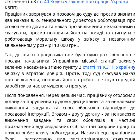
стягнення (ч.3
ст. 40 Кодексу законів про працю України
-
КЗПП).
Працівник звернувся з позовом до суду де просив визнати
два накази в. о. генерального директора роботодавця про
оголошення догани та наказ про звільнення незаконними і
скасувати, просив поновити його на посаді та стягнути з
роботодавця моральну шкоду у зв`язку з незаконним
звільненням у розмірі 10 000 грн..
Так, до цього, працівника вже було один раз звільнено з
посади начальника Управління міської станції захисту
зелених насаджень згідно пункту 2
статті 41 КЗПП України
у
зв`язку з втратою довір`я. Проте, тоді суд скасував наказ
про звільнення, поновив його на роботі, стягнув середній
заробіток за час вимушеного прогулу.
Після поновлення, через деякий час, працівнику оголосили
догану за порушення трудової дисципліни та за неналежне
виконання завдань та своїх обов'язків відповідно до
посадової інструкції. Згодом - другу догану - за неналежне
виконання завдань та своїх обов`язків в частині
призначення відповідальних осіб за стан охорони праці та
пожежної безпеки у роботодавця. Насамкінець працівника
було застосовано вид дисциплінарного стягнення