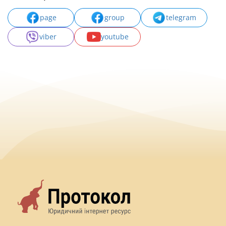
page
group
telegram
viber
youtube