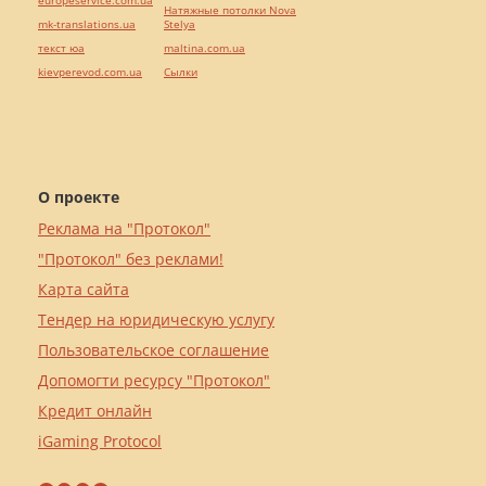
europeservice.com.ua
Натяжные потолки Nova
mk-translations.ua
Stelya
текст юа
maltina.com.ua
kievperevod.com.ua
Cылки
О проекте
Реклама на "Протокол"
"Протокол" без реклами!
Карта сайта
Тендер на юридическую услугу
Пользовательское соглашение
Допомогти ресурсу "Протокол"
Кредит онлайн
iGaming Protocol