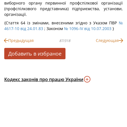
виборного органу первинної профспілкової організації
(профспілкового представника) підприємства, установи,
організації.
{Стаття 64 із змінами, внесеними згідно з Указом ПВР
№
4617-10 від 24.01.83
; Законом
№ 1096-IV від 10.07.2003
}
Предыдущая
Следующая
87/318
Добавить в избраное
Кодекс законів про працю України