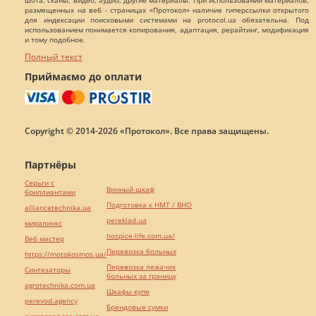
шота, сканы, видео, аудио, другие материалы. При использовании материалов,
размещенных на веб - страницах «Протокол» наличие гиперссылки открытого
для индексации поисковыми системами на protocol.ua обязательна. Под
использованием понимается копирования, адаптация, рерайтинг, модификация
и тому подобное.
Полный текст
Приймаємо до оплати
Copyright © 2014-2026 «Протокол». Все права защищены.
Партнёры
Серьги с
Винный шкаф
бриллиантами
Подготовка к НМТ / ВНО
alliancetechnika.ua
pereklad.ua
миралинкс
hospice-life.com.ua/
Веб мастер
Перевозка больных
https://motokosmos.ua/
Перевозка лежачих
Синтезаторы
больных за границу
agrotechnika.com.ua
Шкафы купе
perevod.agency
Брендовые сумки