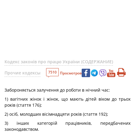
Кодекс законів про працю України (СОДЕРЖАНИЕ)
7510
Прочие кодексы
Просмотров
Забороняється залучення до роботи в нічний час:
1) вагітних жінок і жінок, що мають дітей віком до трьох
років (стаття 176);
2) осіб, молодших вісімнадцяти років (стаття 192);
3) інших категорій працівників, передбачених
законодавством.