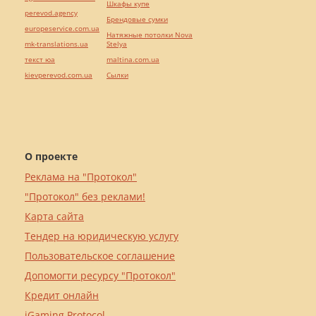
Шкафы купе
perevod.agency
Брендовые сумки
europeservice.com.ua
Натяжные потолки Nova
mk-translations.ua
Stelya
текст юа
maltina.com.ua
kievperevod.com.ua
Cылки
О проекте
Реклама на "Протокол"
"Протокол" без реклами!
Карта сайта
Тендер на юридическую услугу
Пользовательское соглашение
Допомогти ресурсу "Протокол"
Кредит онлайн
iGaming Protocol