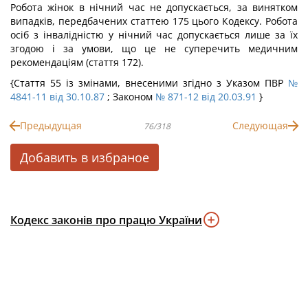
Робота жінок в нічний час не допускається, за винятком
випадків, передбачених статтею 175 цього Кодексу. Робота
осіб з інвалідністю у нічний час допускається лише за їх
згодою і за умови, що це не суперечить медичним
рекомендаціям (стаття 172).
{Стаття 55 із змінами, внесеними згідно з Указом ПВР
№
4841-11 від 30.10.87
; Законом
№ 871-12 від 20.03.91
}
Предыдущая
Следующая
76/318
Добавить в избраное
Кодекс законів про працю України