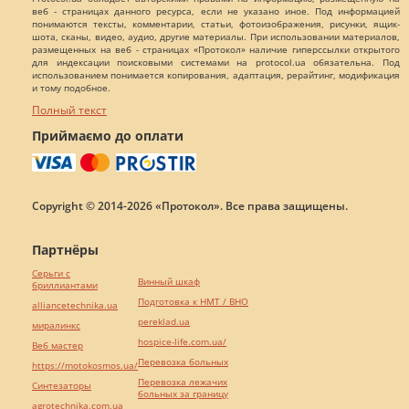
веб - страницах данного ресурса, если не указано иное. Под информацией
понимаются тексты, комментарии, статьи, фотоизображения, рисунки, ящик-
шота, сканы, видео, аудио, другие материалы. При использовании материалов,
размещенных на веб - страницах «Протокол» наличие гиперссылки открытого
для индексации поисковыми системами на protocol.ua обязательна. Под
использованием понимается копирования, адаптация, рерайтинг, модификация
и тому подобное.
Полный текст
Приймаємо до оплати
Copyright © 2014-2026 «Протокол». Все права защищены.
Партнёры
Серьги с
Винный шкаф
бриллиантами
Подготовка к НМТ / ВНО
alliancetechnika.ua
pereklad.ua
миралинкс
hospice-life.com.ua/
Веб мастер
Перевозка больных
https://motokosmos.ua/
Перевозка лежачих
Синтезаторы
больных за границу
agrotechnika.com.ua