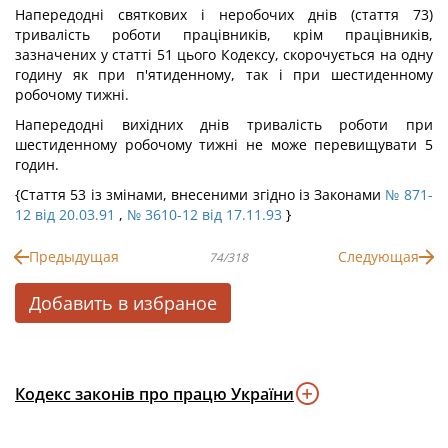
Напередодні святкових і неробочих днів (стаття 73)
тривалість роботи працівників, крім працівників,
зазначених у статті 51 цього Кодексу, скорочується на одну
годину як при п'ятиденному, так і при шестиденному
робочому тижні.
Напередодні вихідних днів тривалість роботи при
шестиденному робочому тижні не може перевищувати 5
годин.
{Стаття 53 із змінами, внесеними згідно із Законами
№ 871-
12 від 20.03.91
,
№ 3610-12 від 17.11.93
}
Предыдущая
Следующая
74/318
Добавить в избраное
Кодекс законів про працю України