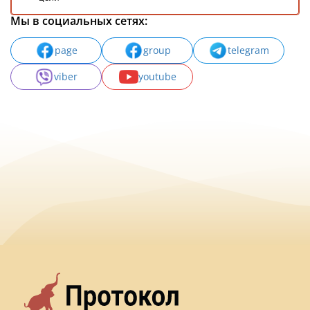
Мы в социальных сетях:
page
group
telegram
viber
youtube