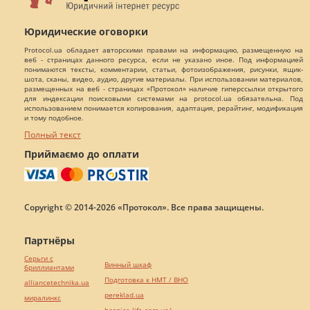
Юридические оговорки
Protocol.ua обладает авторскими правами на информацию, размещенную на
веб - страницах данного ресурса, если не указано иное. Под информацией
понимаются тексты, комментарии, статьи, фотоизображения, рисунки, ящик-
шота, сканы, видео, аудио, другие материалы. При использовании материалов,
размещенных на веб - страницах «Протокол» наличие гиперссылки открытого
для индексации поисковыми системами на protocol.ua обязательна. Под
использованием понимается копирования, адаптация, рерайтинг, модификация
и тому подобное.
Полный текст
Приймаємо до оплати
Copyright © 2014-2026 «Протокол». Все права защищены.
Партнёры
Серьги с
Винный шкаф
бриллиантами
Подготовка к НМТ / ВНО
alliancetechnika.ua
pereklad.ua
миралинкс