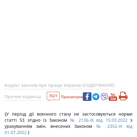
Кодекс законів про працю України (СОДЕРЖАНИЕ)
7621
Прочие кодексы
Просмотров
{У період дії воєнного стану не застосовуються норми
статті 53 згідно із Законом
№ 2136-IX від 15.03.2022
з
урахуванням змін, внесених Законом
№ 2352-IX від
01.07.2022
}