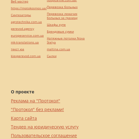
hospice-life.com.ua/
Веб мастер
Перевозка больных
https://motokosmos.ua/
Перевозка лежачих
Синтезаторы
больных за границу
agrotechnika.com.ua
Шкафы купе
perevod.agency
Брендовые сумки
europeservice.com.ua
Натяжные потолки Nova
mk-translations.ua
Stelya
текст юа
maltina.com.ua
kievperevod.com.ua
Cылки
О проекте
Реклама на "Протокол"
"Протокол" без реклами!
Карта сайта
Тендер на юридическую услугу
Пользовательское соглашение