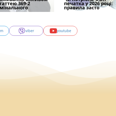
ира військової
статтею 369-2
воєнного стану: як діяти
позика залишилася: як
відстрочки за іншою
печатка у 2026 році:
покарання днів
и за ігн
мінального
робото
фраза «на
підставою: нов
правила засто
тримання пі
am
viber
youtube