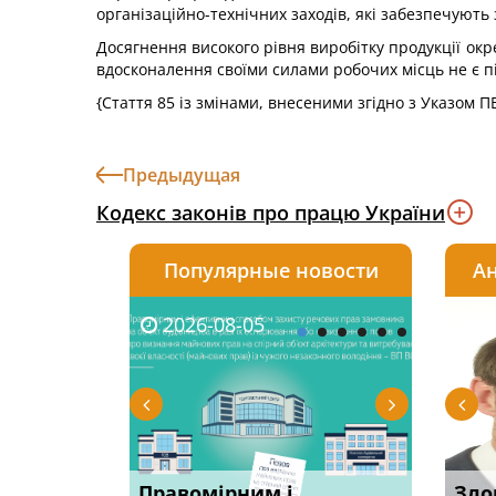
організаційно-технічних заходів, які забезпечують
Досягнення високого рівня виробітку продукції окр
вдосконалення своїми силами робочих місць не є п
{Стаття 85 із змінами, внесеними згідно з Указом 
Предыдущая
Кодекс законів про працю України
Популярные новости
Ан
2026-08-05
2026-08-03
2026-
20
овації: 7
Правомірним і
Водії можуть отримати
Суд ош
Зло