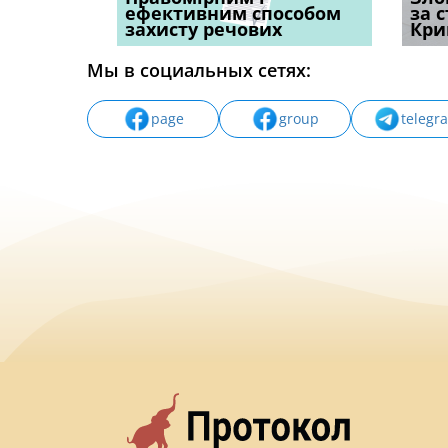
н, які
ефективним способом
компенсацію за
команд
за 
захисту речових
незаконні дії
частин
Кри
Мы в социальных сетях:
page
group
telegr