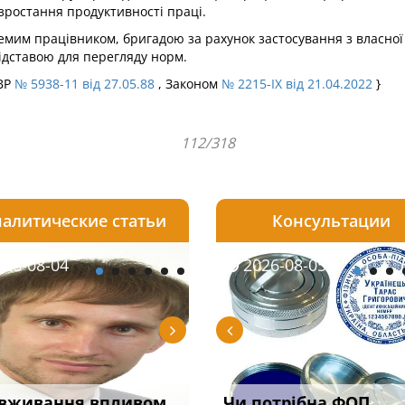
 зростання продуктивності праці.
емим працівником, бригадою за рахунок застосування з власної 
ідставою для перегляду норм.
ПВР
№ 5938-11 від 27.05.88
, Законом
№ 2215-IX від 21.04.2022
}
112/318
алитические статьи
Консультации
08-05
26-08-04
2026-07-23
2026-08-05
2026-08-04
2026-08-05
2026-07-30
трафував
вживання впливом
Скорочення під час
Чоловік помер, але
Переоформлення
Чи потрібна ФОП
При зарахуванні в