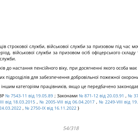
ів строкової служби, військової служби за призовом під час мобі
ріод, військової служби за призовом осіб офіцерського складу 
 служби.
ів до настання пенсійного віку, при досягненні якого особа ма
их підрозділів для забезпечення добровільної пожежної охорон
 іншим категоріям працівників, якщо це передбачено законода
ПВР
№ 7543-11 від 19.05.89
; Законами
№ 871-12 від 20.03.91
,
№ 37
II від 18.03.2015
,
№ 2005-VIII від 06.04.2017
,
№ 2249-VIII від 19
24.03.2022
,
№ 2750-IX від 16.11.2022
}
54/318