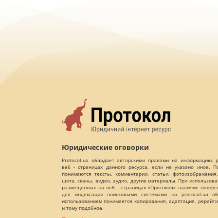
Юридические оговорки
Protocol.ua обладает авторскими правами на информацию,
веб - страницах данного ресурса, если не указано иное. 
понимаются тексты, комментарии, статьи, фотоизображения,
шота, сканы, видео, аудио, другие материалы. При использов
размещенных на веб - страницах «Протокол» наличие гиперс
для индексации поисковыми системами на protocol.ua об
использованием понимается копирования, адаптация, рерайти
и тому подобное.