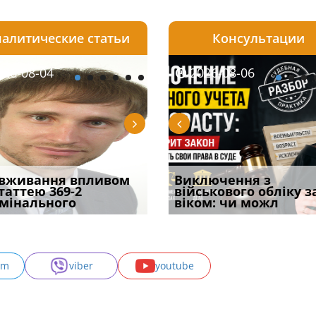
алитические статьи
Консультации
08-05
26-08-04
2026-07-27
2026-08-05
2026-08-04
2026-08-06
2026-07-30
ірним і
вживання впливом
Бронирование отменят с
Чоловік помер, але
Переоформлення
Виключення з
Восьмий ААС фак
ивним способом
статтею 369-2
1 сентября? Что на
позика залишилася: як
відстрочки за іншою
військового обліку з
підтвердив, що 
у речових
мінального
самом де
фраза «на
підставою: нов
віком: чи можл
може скас
am
viber
youtube