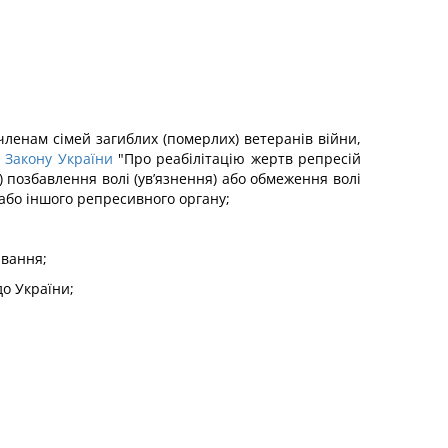
 членам сімей загиблих (померлих) ветеранів війни,
о
Закону України
"Про реабілітацію жертв репресій
) позбавлення волі (ув’язнення) або обмеження волі
або іншого репресивного органу;
ювання;
до України;