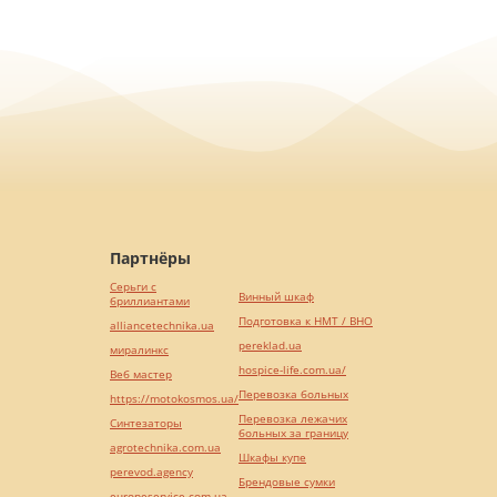
Партнёры
Серьги с
Винный шкаф
бриллиантами
Подготовка к НМТ / ВНО
alliancetechnika.ua
pereklad.ua
миралинкс
hospice-life.com.ua/
Веб мастер
Перевозка больных
https://motokosmos.ua/
Перевозка лежачих
Синтезаторы
больных за границу
agrotechnika.com.ua
Шкафы купе
perevod.agency
Брендовые сумки
europeservice.com.ua