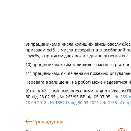
9) працівникам з числа колишніх військовослужбовц
призовом осіб із числа резервістів в особливий пе
службу, - протягом двох років з дня звільнення їх зі
10) працівникам, яким залишилося менше трьох рок
11) працівникам, які є членами пожежно-рятувальн
Перевага в залишенні на роботі може надаватися й
{Стаття 42 із змінами, внесеними згідно з Указом 
ВР від 28.02.95 , № 263/95-ВР від 05.07.95 ,
№ 259-VI
18.09.2018
,
№ 1357-IX від 30.03.2021
,
№ 2153-IX від 
Предыдущая