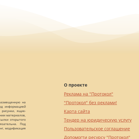
О проекте
Реклама на "Протокол"
"Протокол" без реклами!
 размещенную на
Под информацией
Карта сайта
 рисунки, ящик-
ании материалов,
Тендер на юридическую услугу
сылки открытого
язательна. Под
Пользовательское соглашение
нг, модификация
Допомогти ресурсу "Протокол"