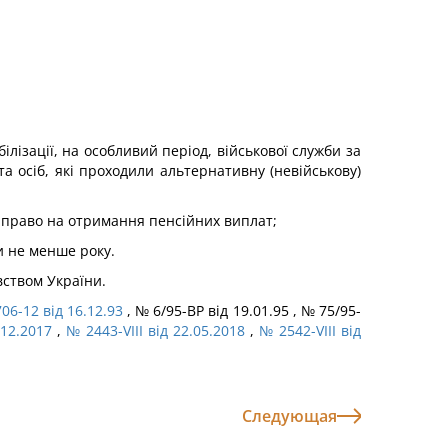
лізації, на особливий період, військової служби за
та осіб, які проходили альтернативну (невійськову)
є право на отримання пенсійних виплат;
и не менше року.
вством України.
06-12 від 16.12.93
, № 6/95-ВР від 19.01.95 , № 75/95-
.12.2017
,
№ 2443-VIII від 22.05.2018
,
№ 2542-VIII від
Следующая