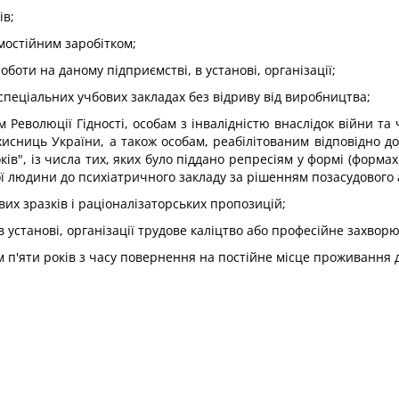
ів;
амостійним заробітком;
оти на даному підприємстві, в установі, організації;
 спеціальних учбових закладах без відриву від виробництва;
Революції Гідності, особам з інвалідністю внаслідок війни та
хисниць України, а також особам, реабілітованим відповідно д
ів", із числа тих, яких було піддано репресіям у формі (формах
ї людини до психіатричного закладу за рішенням позасудового 
их зразків і раціоналізаторських пропозицій;
 в установі, організації трудове каліцтво або професійне захвор
м п'яти років з часу повернення на постійне місце проживання 