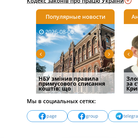
Кодекс законів про працю України
Популярные новости
Ан
2026-08-06
2026-08-03
2026-
20
 імені та
НБУ змінив правила
Водії можуть отримати
Правом
Зло
ваного до
примусового списання
компенсацію за
ефект
за 
коштів: що
незаконні дії
захист
Кри
Мы в социальных сетях:
page
group
telegr