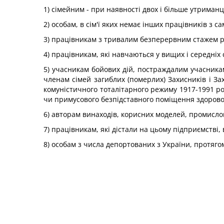
1) сімейним - при наявності двох і більше утриманц
2) особам, в сім'ї яких немає інших працівників з с
3) працівникам з тривалим безперервним стажем роб
4) працівникам, які навчаються у вищих і середніх
5) учасникам бойових дій, постраждалим учасникам 
членам сімей загиблих (померлих) Захисників і За
комуністичного тоталітарного режиму 1917-1991 рок
чи примусового безпідставного поміщення здорово
6) авторам винаходів, корисних моделей, промислов
7) працівникам, які дістали на цьому підприємстві,
8) особам з числа депортованих з України, протяго