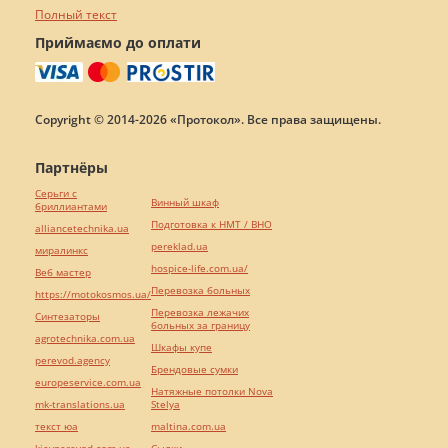
Полный текст
Приймаємо до оплати
Copyright © 2014-2026 «Протокол». Все права защищены.
Партнёры
Серьги с
Винный шкаф
бриллиантами
Подготовка к НМТ / ВНО
alliancetechnika.ua
pereklad.ua
миралинкс
hospice-life.com.ua/
Веб мастер
Перевозка больных
https://motokosmos.ua/
Перевозка лежачих
Синтезаторы
больных за границу
agrotechnika.com.ua
Шкафы купе
perevod.agency
Брендовые сумки
europeservice.com.ua
Натяжные потолки Nova
mk-translations.ua
Stelya
текст юа
maltina.com.ua