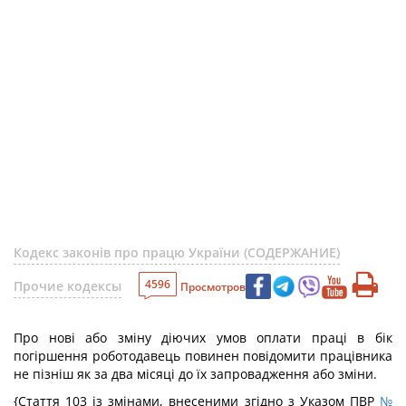
Кодекс законів про працю України (СОДЕРЖАНИЕ)
4596
Прочие кодексы
Просмотров
Про нові або зміну діючих умов оплати праці в бік
погіршення роботодавець повинен повідомити працівника
не пізніш як за два місяці до їх запровадження або зміни.
{Стаття 103 із змінами, внесеними згідно з Указом ПВР
№