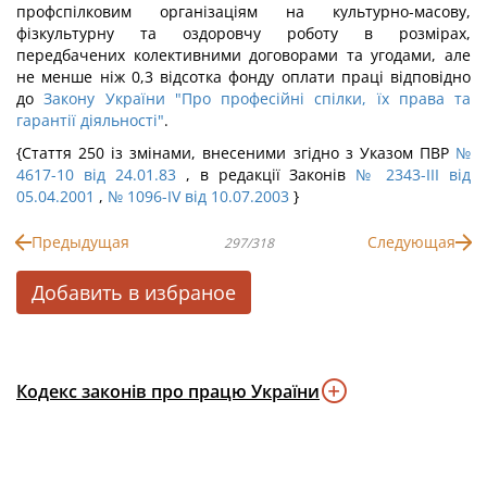
профспілковим організаціям на культурно-масову,
фізкультурну та оздоровчу роботу в розмірах,
передбачених колективними договорами та угодами, але
не менше ніж 0,3 відсотка фонду оплати праці відповідно
до
Закону України "Про професійні спілки, їх права та
гарантії діяльності"
.
{Стаття 250 із змінами, внесеними згідно з Указом ПВР
№
4617-10 від 24.01.83
, в редакції Законів
№ 2343-III від
05.04.2001
,
№ 1096-IV від 10.07.2003
}
Предыдущая
Следующая
297/318
Добавить в избраное
Кодекс законів про працю України