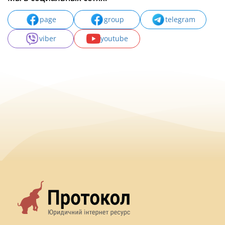
page
group
telegram
viber
youtube