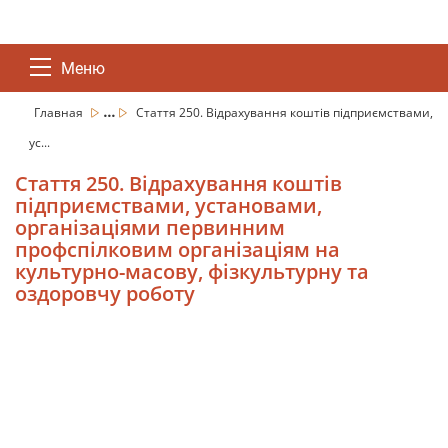
Меню
...
Главная
Стаття 250. Відрахування коштів підприємствами,
ус...
Стаття 250. Відрахування коштів
підприємствами, установами,
організаціями первинним
профспілковим організаціям на
культурно-масову, фізкультурну та
оздоровчу роботу