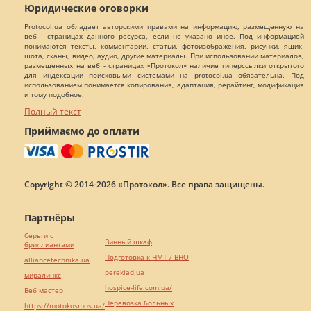
Юридические оговорки
Protocol.ua обладает авторскими правами на информацию, размещенную на
веб - страницах данного ресурса, если не указано иное. Под информацией
понимаются тексты, комментарии, статьи, фотоизображения, рисунки, ящик-
шота, сканы, видео, аудио, другие материалы. При использовании материалов,
размещенных на веб - страницах «Протокол» наличие гиперссылки открытого
для индексации поисковыми системами на protocol.ua обязательна. Под
использованием понимается копирования, адаптация, рерайтинг, модификация
и тому подобное.
Полный текст
Приймаємо до оплати
Copyright © 2014-2026 «Протокол». Все права защищены.
Партнёры
Серьги с
Винный шкаф
бриллиантами
Подготовка к НМТ / ВНО
alliancetechnika.ua
pereklad.ua
миралинкс
hospice-life.com.ua/
Веб мастер
Перевозка больных
https://motokosmos.ua/