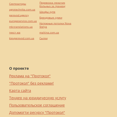
Перевозка лежачих
Синтезаторы
больных за границу
agrotechnika.com.ua
Шкафы купе
perevod.agency
Брендовые сумки
europeservice.com.ua
Натяжные потолки Nova
mk-translations.ua
Stelya
текст юа
maltina.com.ua
kievperevod.com.ua
Cылки
О проекте
Реклама на "Протокол"
"Протокол" без реклами!
Карта сайта
Тендер на юридическую услугу
Пользовательское соглашение
Допомогти ресурсу "Протокол"