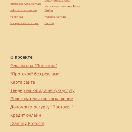
europeservice.com.ua
Натяжные потолки Nova
mk-translations.ua
Stelya
текст юа
maltina.com.ua
kievperevod.com.ua
Cылки
О проекте
Реклама на "Протокол"
"Протокол" без реклами!
Карта сайта
Тендер на юридическую услугу
Пользовательское соглашение
Допомогти ресурсу "Протокол"
Кредит онлайн
iGaming Protocol