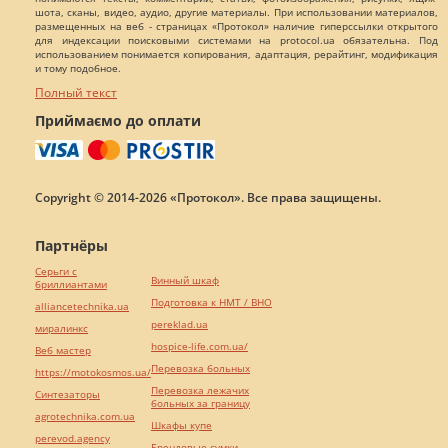
шота, сканы, видео, аудио, другие материалы. При использовании материалов,
размещенных на веб - страницах «Протокол» наличие гиперссылки открытого
для индексации поисковыми системами на protocol.ua обязательна. Под
использованием понимается копирования, адаптация, рерайтинг, модификация
и тому подобное.
Полный текст
Приймаємо до оплати
Copyright © 2014-2026 «Протокол». Все права защищены.
Партнёры
Серьги с
Винный шкаф
бриллиантами
Подготовка к НМТ / ВНО
alliancetechnika.ua
pereklad.ua
миралинкс
hospice-life.com.ua/
Веб мастер
Перевозка больных
https://motokosmos.ua/
Перевозка лежачих
Синтезаторы
больных за границу
agrotechnika.com.ua
Шкафы купе
perevod.agency
Брендовые сумки