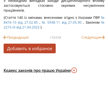
У необхідних випадках заходи дисциплінарного впливу
застосовуються стосовно окремих несумлінних
працівників.
{Стаття 140 із змінами, внесеними згідно з Указами ПВР
№
8474-10 від 27.02.85
,
№ 5938-11 від 27.05.90
, Законом
№
2215-IX від 21.04.2022
}
Предыдущая
Следующая
172/318
Добавить в избраное
Кодекс законів про працю України