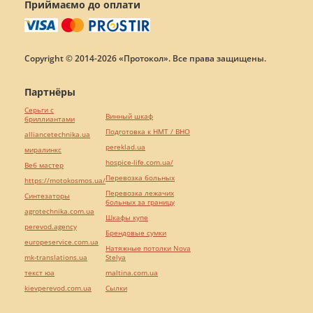
Приймаємо до оплати
Copyright © 2014-2026 «Протокол». Все права защищены.
Партнёры
Серьги с
Винный шкаф
бриллиантами
Подготовка к НМТ / ВНО
alliancetechnika.ua
pereklad.ua
миралинкс
hospice-life.com.ua/
Веб мастер
Перевозка больных
https://motokosmos.ua/
Перевозка лежачих
Синтезаторы
больных за границу
agrotechnika.com.ua
Шкафы купе
perevod.agency
Брендовые сумки
europeservice.com.ua
Натяжные потолки Nova
mk-translations.ua
Stelya
текст юа
maltina.com.ua
kievperevod.com.ua
Cылки