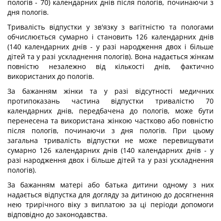
пологів - 70) календарних днів після пологів, починаючи з
дня пологів.
Тривалість відпустки у зв'язку з вагітністю та пологами
обчислюється сумарно і становить 126 календарних днів
(140 календарних днів - у разі народження двох і більше
дітей та у разі ускладнення пологів). Вона надається жінкам
повністю незалежно від кількості днів, фактично
використаних до пологів.
За бажанням жінки та у разі відсутності медичних
протипоказань частина відпустки тривалістю 70
календарних днів, передбачена до пологів, може бути
перенесена та використана жінкою частково або повністю
після пологів, починаючи з дня пологів. При цьому
загальна тривалість відпустки не може перевищувати
сумарно 126 календарних днів (140 календарних днів - у
разі народження двох і більше дітей та у разі ускладнення
пологів).
За бажанням матері або батька дитини одному з них
надається відпустка для догляду за дитиною до досягнення
нею трирічного віку з виплатою за ці періоди допомоги
відповідно до законодавства.