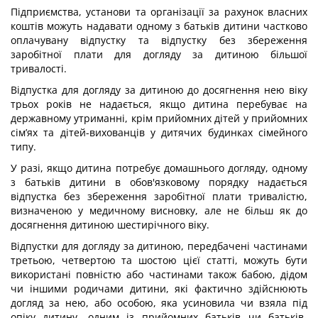
Підприємства, установи та організації за рахунок власних
коштів можуть надавати одному з батьків дитини частково
оплачувану відпустку та відпустку без збереження
заробітної плати для догляду за дитиною більшої
тривалості.
Відпустка для догляду за дитиною до досягнення нею віку
трьох років не надається, якщо дитина перебуває на
державному утриманні, крім прийомних дітей у прийомних
сім’ях та дітей-вихованців у дитячих будинках сімейного
типу.
У разі, якщо дитина потребує домашнього догляду, одному
з батьків дитини в обов'язковому порядку надається
відпустка без збереження заробітної плати тривалістю,
визначеною у медичному висновку, але не більш як до
досягнення дитиною шестирічного віку.
Відпустки для догляду за дитиною, передбачені частинами
третьою, четвертою та шостою цієї статті, можуть бути
використані повністю або частинами також бабою, дідом
чи іншими родичами дитини, які фактично здійснюють
догляд за нею, або особою, яка усиновила чи взяла під
опіку дитину, одним із прийомних батьків чи батьків-