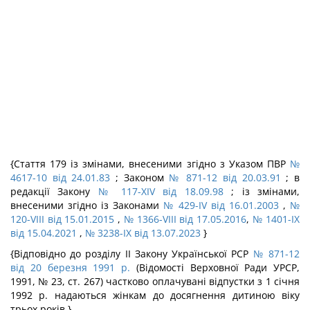
{Стаття 179 із змінами, внесеними згідно з Указом ПВР
№
4617-10 від 24.01.83
; Законом
№ 871-12 від 20.03.91
; в
редакції Закону
№ 117-XIV від 18.09.98
; із змінами,
внесеними згідно із Законами
№ 429-IV від 16.01.2003
,
№
120-VIII від 15.01.2015
,
№ 1366-VIII від 17.05.2016
,
№ 1401-IX
від 15.04.2021
,
№ 3238-IX від 13.07.2023
}
{Відповідно до розділу II Закону Української РСР
№ 871-12
від 20 березня 1991 р.
(Відомості Верховної Ради УРСР,
1991, № 23, ст. 267) частково оплачувані відпустки з 1 січня
1992 р. надаються жінкам до досягнення дитиною віку
трьох років.}