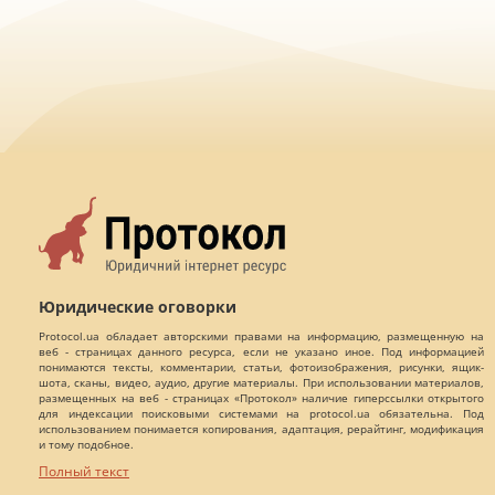
Юридические оговорки
Protocol.ua обладает авторскими правами на информацию, размещенную на
веб - страницах данного ресурса, если не указано иное. Под информацией
понимаются тексты, комментарии, статьи, фотоизображения, рисунки, ящик-
шота, сканы, видео, аудио, другие материалы. При использовании материалов,
размещенных на веб - страницах «Протокол» наличие гиперссылки открытого
для индексации поисковыми системами на protocol.ua обязательна. Под
использованием понимается копирования, адаптация, рерайтинг, модификация
и тому подобное.
Полный текст