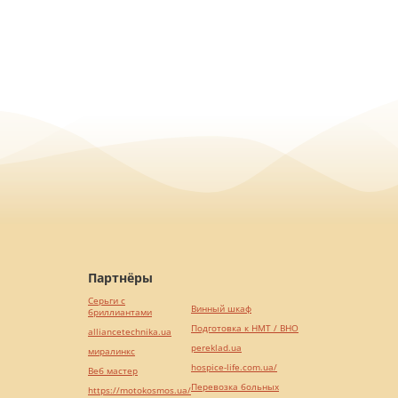
Партнёры
Серьги с
Винный шкаф
бриллиантами
Подготовка к НМТ / ВНО
alliancetechnika.ua
pereklad.ua
миралинкс
hospice-life.com.ua/
Веб мастер
Перевозка больных
https://motokosmos.ua/