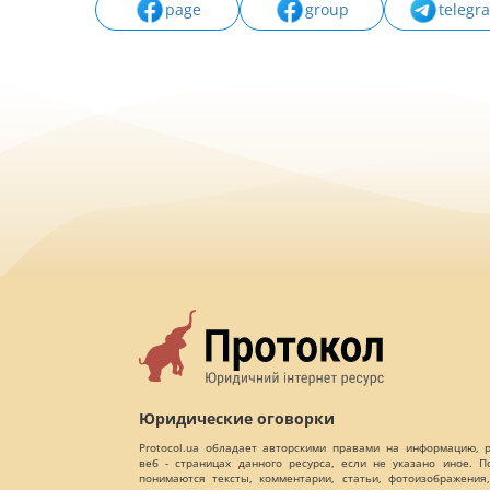
page
group
telegr
Юридические оговорки
Protocol.ua обладает авторскими правами на информацию,
веб - страницах данного ресурса, если не указано иное. 
понимаются тексты, комментарии, статьи, фотоизображения,