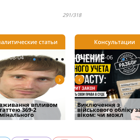
291/318
алитические статьи
Консультации
08-06
26-08-04
2026-08-05
2026-08-06
2026-08-04
2026-08-06
2026-07-30
уд встановив для
вживання впливом
Особливості захисту у
Документи, на яких не
Переоформлення
Виключення з
Восьмий ААС фак
одування шкоди
статтею 369-2
кримінальному
проставляється
відстрочки за іншою
військового обліку з
підтвердив, що 
с
мінального
провадженні: я
апостиль: пер
підставою: нов
віком: чи можл
може скас