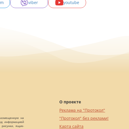
am
viber
youtube
О проекте
Реклама на "Протокол"
"Протокол" без реклами!
 размещенную на
Под информацией
Карта сайта
 рисунки, ящик-