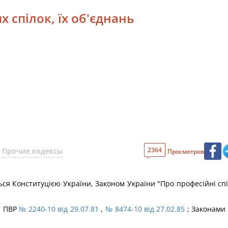
х спілок, їх об'єднань
2364
Прочие кодексы
Просмотров
ся Конституцією України, Законом України "Про професійні спілк
ми ПВР
№ 2240-10 від 29.07.81
,
№ 8474-10 від 27.02.85
; Законами